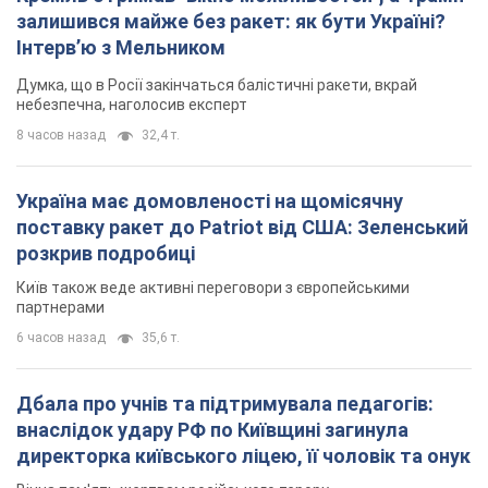
залишився майже без ракет: як бути Україні?
Інтерв’ю з Мельником
Думка, що в Росії закінчаться балістичні ракети, вкрай
небезпечна, наголосив експерт
8 часов назад
32,4 т.
Україна має домовленості на щомісячну
поставку ракет до Patriot від США: Зеленський
розкрив подробиці
Київ також веде активні переговори з європейськими
партнерами
6 часов назад
35,6 т.
Дбала про учнів та підтримувала педагогів:
внаслідок удару РФ по Київщині загинула
директорка київського ліцею, її чоловік та онук