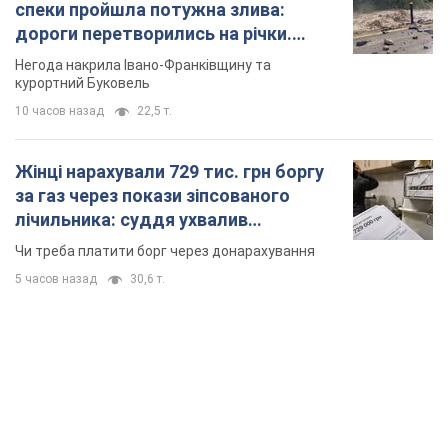
спеки пройшла потужна злива:
дороги перетворились на річки.
Відео
Негода накрила Івано-Франківщину та
курортний Буковель
10 часов назад
22,5 т.
Жінці нарахували 729 тис. грн боргу
за газ через покази зіпсованого
лічильника: суддя ухвалив
неочікуване рішення
Чи треба платити борг через донарахування
5 часов назад
30,6 т.