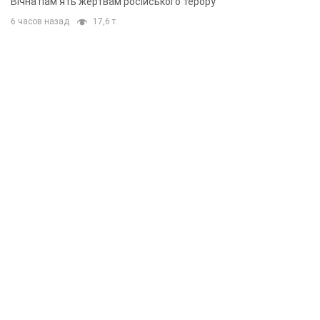
Вічна пам'ять жертвам російського терору
6 часов назад
17,6 т.