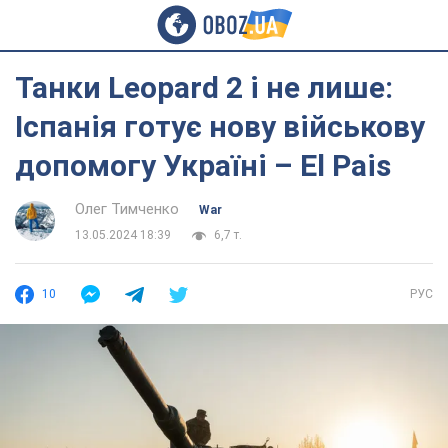
Танки Leopard 2 і не лише:
Іспанія готує нову військову
допомогу Україні – El Pais
Олег Тимченко
War
13.05.2024 18:39
6,7 т.
10
РУС