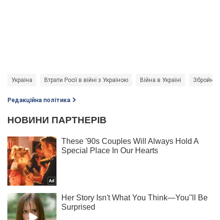
Україна
Втрати Росії в війні з Україною
Війна в Україні
Збройні 
Редакційна політика