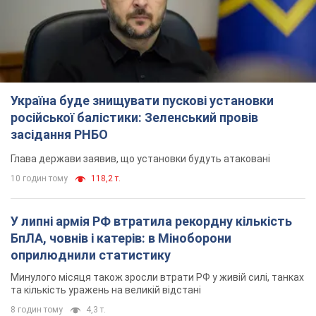
Україна буде знищувати пускові установки
російської балістики: Зеленський провів
засідання РНБО
Глава держави заявив, що установки будуть атаковані
10 годин тому
118,2 т.
У липні армія РФ втратила рекордну кількість
БпЛА, човнів і катерів: в Міноборони
оприлюднили статистику
Минулого місяця також зросли втрати РФ у живій силі, танках
та кількість уражень на великій відстані
8 годин тому
4,3 т.