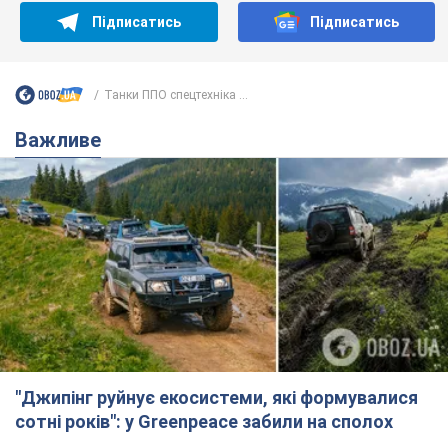
Підписатись
Підписатись
Танки ППО спецтехніка ...
Важливе
"Джипінг руйнує екосистеми, які формувалися
сотні років": у Greenpeace забили на сполох