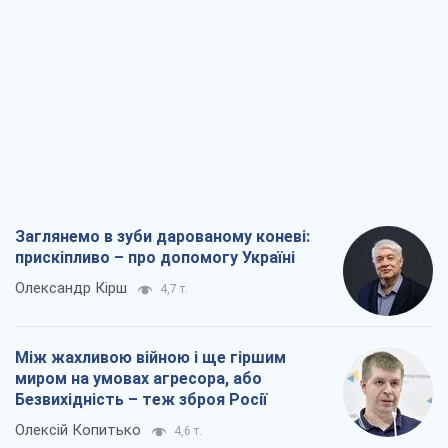
Заглянемо в зуби дарованому коневі:
прискіпливо – про допомогу Україні
Олександр Кірш
4,7 т.
Між жахливою війною і ще гіршим
миром на умовах агресора, або
Безвихідність – теж зброя Росії
Олексій Копитько
4,6 т.