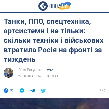
Танки, ППО, спецтехніка,
артсистеми і не тільки:
скільки техніки і військових
втратила Росія на фронті за
тиждень
Лілія Рагуцька
War
27.10.2024 16:57
3,4 т.
55
РУС