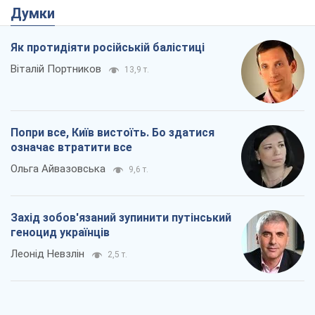
Думки
Як протидіяти російській балістиці
Віталій Портников
13,9 т.
Попри все, Київ вистоїть. Бо здатися
означає втратити все
Ольга Айвазовська
9,6 т.
Захід зобов'язаний зупинити путінський
геноцид українців
Леонід Невзлін
2,5 т.