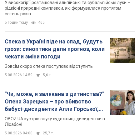
У високогір'ї розташовані альпійські та субальпійські луки –
рідкісні природні комплекси, які формувалися протягом
сотень років
5 годин тому
465
Спека в Україні піде на спад, будуть
грози: синоптики дали прогноз, коли
чекати зміни погоди
Зовсім скоро спека поступово відступить
5.08.2026 14:59
5,6 т.
"Чи, може, я залякана з дитинства?"
Олена Зарецька – про вбивство
бабусі-дисидентки Алли Горської,
критику Дмитра Стуса та втечу в
OBOZ.UA зустрів онуку художниці-дисидентки в
Португалію з 5 дітьми
Лісабоні
5.08.2026 04:00
25,7 т.