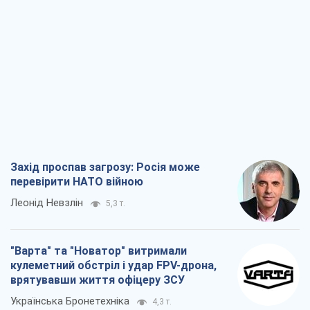
Захід проспав загрозу: Росія може
перевірити НАТО війною
Леонід Невзлін
5,3 т.
"Варта" та "Новатор" витримали
кулеметний обстріл і удар FPV-дрона,
врятувавши життя офіцеру ЗСУ
Українська Бронетехніка
4,3 т.