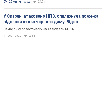
25 минут назад
24,7 т.
У Сизрані атаковано НПЗ, спалахнула пожежа:
піднявся стовп чорного диму. Відео
Самарську область всю ніч атакували БПЛА
4 часа назад
2,8 т.