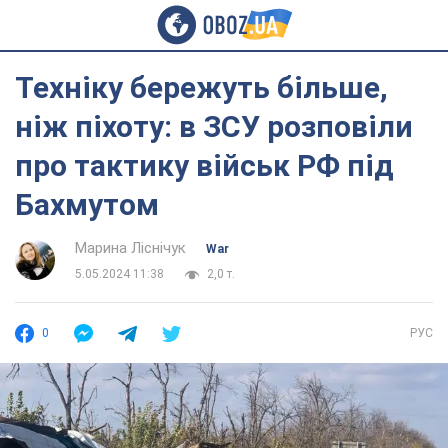
Техніку бережуть більше,
ніж піхоту: в ЗСУ розповіли
про тактику військ РФ під
Бахмутом
Марина Ліснічук
War
5.05.2024 11:38
2,0 т.
0
РУС