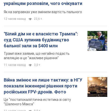
українцям розповіли, чого очікувати
Як на заправках уже змінили вартість пального
12 часов назад
23,6 т.
"Білий дім не є власністю Трампа":
суд США зупинив будівництво
бальної зали за $400 млн
Трамп вже заявив, що негайно подасть
апеляцію а це "жахливе рішення"
11 часов назад
3,0 т.
Війна змінює не лише тактику: в НГУ
показали інженерні рішення проти
російських FPV-дронів. Фото
Це "постапокаліптична естетика зі світу
"Шаленого Макса"