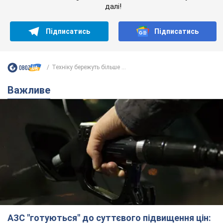
далі!
Підписатись
Підписатись
Техніку бережуть більше ...
Важливе
АЗС "готуються" до суттєвого підвищення цін: