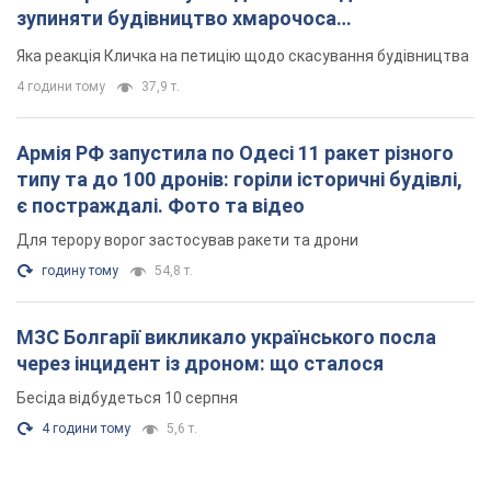
зупиняти будівництво хмарочоса
"московського вірянина"
Яка реакція Кличка на петицію щодо скасування будівництва
4 години тому
37,9 т.
Армія РФ запустила по Одесі 11 ракет різного
типу та до 100 дронів: горіли історичні будівлі,
є постраждалі. Фото та відео
Для терору ворог застосував ракети та дрони
годину тому
54,8 т.
МЗС Болгарії викликало українського посла
через інцидент із дроном: що сталося
Бесіда відбудеться 10 серпня
4 години тому
5,6 т.