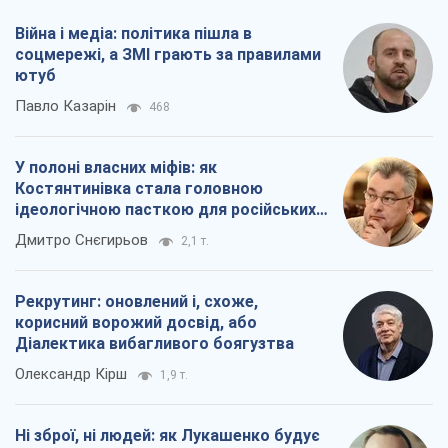
Війна і медіа: політика пішла в
соцмережі, а ЗМІ грають за правилами
ютуб
Павло Казарін
468
У полоні власних міфів: як
Костянтинівка стала головною
ідеологічною пасткою для російських
окупантів
Дмитро Снєгирьов
2,1 т.
Рекрутинг: оновлений і, схоже,
корисний ворожий досвід, або
Діалектика вибагливого боягузтва
Олександр Кірш
1,9 т.
Ні зброї, ні людей: як Лукашенко будує