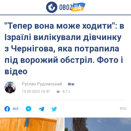
"Тепер вона може ходити": в
Ізраїлі вилікували дівчинку
з Чернігова, яка потрапила
під ворожий обстріл. Фото і
відео
Руслан Рудомський
War
15.08.2022 10:47
8,7 т.
468
РУС