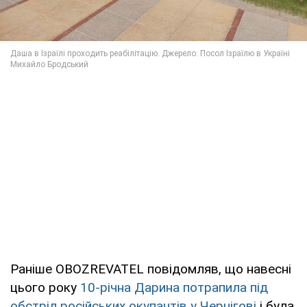
Раніше OBOZREVATEL повідомляв, що навесні
цього року
10-річна Дарина потрапила під
обстріл російських окупантів у Чернігові
і була