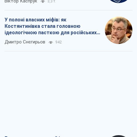
Віктор Каспрук
3,3 т.
У полоні власних міфів: як
Костянтинівка стала головною
ідеологічною пасткою для російських
окупантів
Дмитро Снєгирьов
942