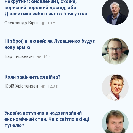
Рекрутинг: оновлений і, схоже,
корисний ворожий досвід, або
Діалектика вибагливого боягузтва
Олександр Кірш
1,1 т.
Ні зброї, ні людей: як Лукашенко будує
нову армію
Ігар Тишкевич
16,4 т.
Коли закінчиться війна?
Юрій Хрістензен
12,3 т.
Україна вступила в надзвичайний
економічний стан. Чи є світло вкінці
тунелю?