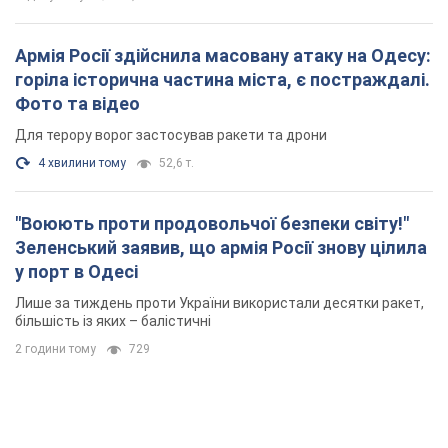
Армія Росії здійснила масовану атаку на Одесу:
горіла історична частина міста, є постраждалі.
Фото та відео
Для терору ворог застосував ракети та дрони
4 хвилини тому
52,6 т.
"Воюють проти продовольчої безпеки світу!"
Зеленський заявив, що армія Росії знову цілила
у порт в Одесі
Лише за тиждень проти України використали десятки ракет,
більшість із яких – балістичні
2 години тому
729