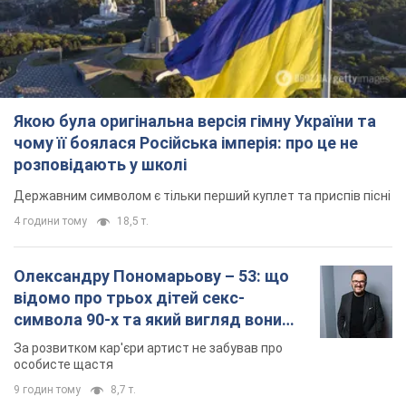
Якою була оригінальна версія гімну України та
чому її боялася Російська імперія: про це не
розповідають у школі
Державним символом є тільки перший куплет та приспів пісні
4 години тому
18,5 т.
Олександру Пономарьову – 53: що
відомо про трьох дітей секс-
символа 90-х та який вигляд вони
мають
За розвитком кар'єри артист не забував про
особисте щастя
9 годин тому
8,7 т.