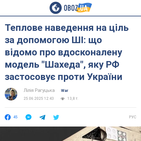
Теплове наведення на ціль
за допомогою ШІ: що
відомо про вдосконалену
модель "Шахеда", яку РФ
застосовує проти України
Лілія Рагуцька
War
25.06.2025 12:43
13,8 т.
45
РУС