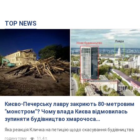
TOP NEWS
Києво-Печерську лавру закриють 80-метровим
"монстром"? Чому влада Києва відмовилась
зупиняти будівництво хмарочоса
"московського вірянина"
Яка реакція Кличка на петицію щодо скасування будівництва
годину тому
11,4 т.