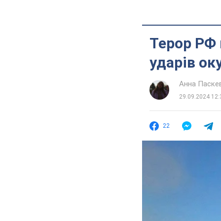
Терор РФ 
ударів ок
Анна Паске
29.09.2024 12:
22