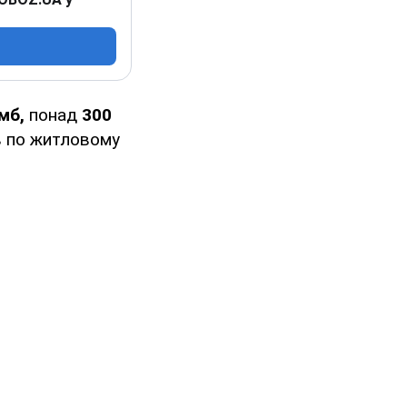
мб,
понад
300
в по житловому