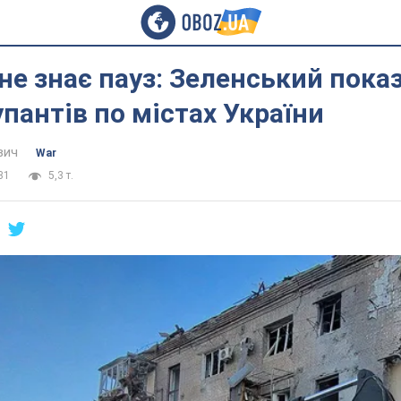
не знає пауз: Зеленський пока
упантів по містах України
вич
War
31
5,3 т.