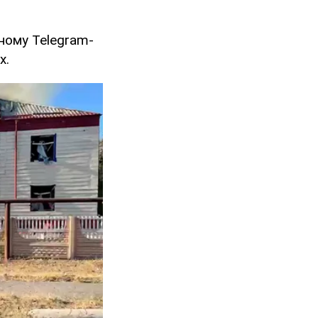
йному Telegram-
х.