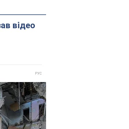
зав відео
РУС