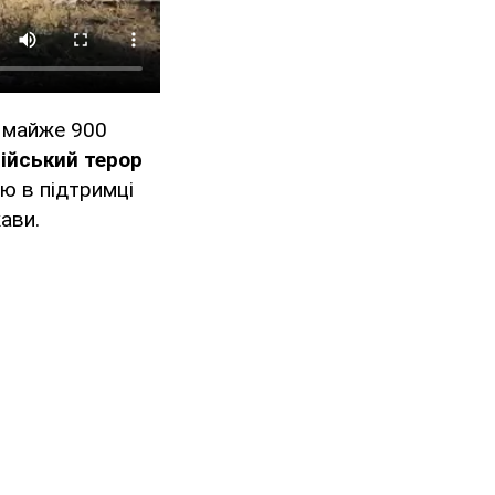
а майже 900
ійський терор
тю в підтримці
жави.