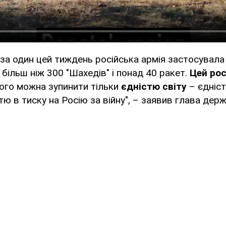
 за один цей тиждень російська армія застосувал
 більш ніж 300 "Шахедів" і понад 40 ракет.
Цей рос
його можна зупинити тільки
єдністю світу
– єдніс
тю в тиску на Росію за війну", – заявив глава дер