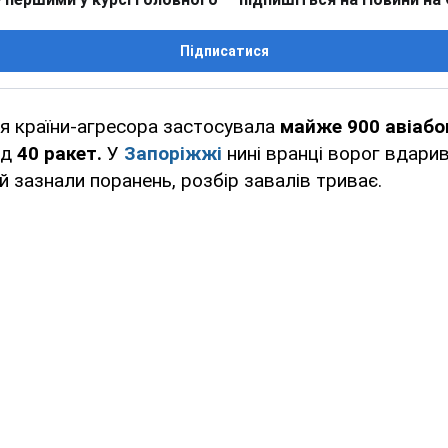
Підписатися
я країни-агресора застосувала
майже 900 авіабо
ад
40 ракет.
У
Запоріжжі
нині вранці ворог вдари
й зазнали поранень, розбір завалів триває.