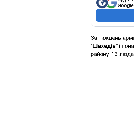
Google
За тиждень армі
"Шахедів"
і пон
району, 13 люде