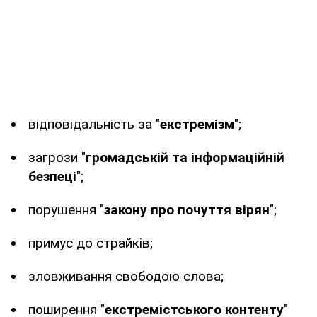
відповідальність за "
екстремізм
";
загрози "
громадській та інформаційній
безпеці
";
порушення "
закону про почуття вірян
";
примус до страйків;
зловживання свободою слова;
поширення "
екстремістського контенту
"