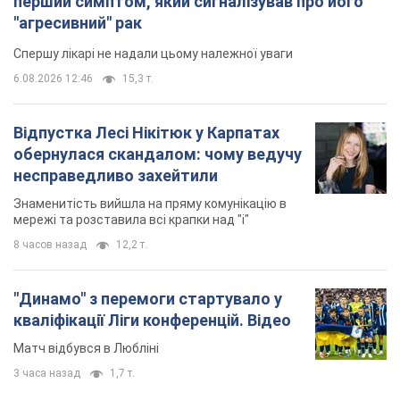
перший симптом, який сигналізував про його
"агресивний" рак
Спершу лікарі не надали цьому належної уваги
6.08.2026 12:46
15,3 т.
Відпустка Лесі Нікітюк у Карпатах
обернулася скандалом: чому ведучу
несправедливо захейтили
Знаменитість вийшла на пряму комунікацію в
мережі та розставила всі крапки над "і"
8 часов назад
12,2 т.
"Динамо" з перемоги стартувало у
кваліфікації Ліги конференцій. Відео
Матч відбувся в Любліні
3 часа назад
1,7 т.