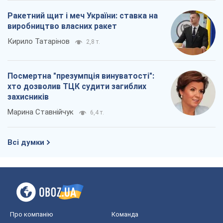
Ракетний щит і меч України: ставка на
виробництво власних ракет
Кирило Татарінов
2,8 т.
Посмертна "презумпція винуватості":
хто дозволив ТЦК судити загиблих
захисників
Марина Ставнійчук
6,4 т.
Всі думки
Про компанію
Команда