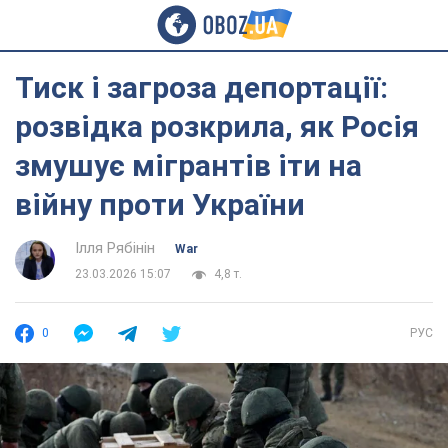
Тиск і загроза депортації:
розвідка розкрила, як Росія
змушує мігрантів іти на
війну проти України
Ілля Рябінін
War
23.03.2026 15:07
4,8 т.
0
РУС