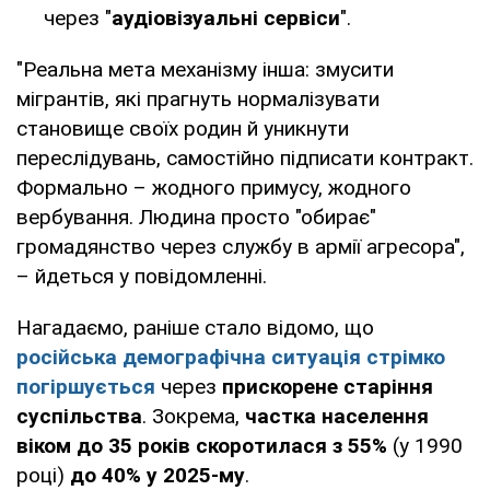
через "
аудіовізуальні сервіси
".
"Реальна мета механізму інша: змусити
мігрантів, які прагнуть нормалізувати
становище своїх родин й уникнути
переслідувань, самостійно підписати контракт.
Формально – жодного примусу, жодного
вербування. Людина просто "обирає"
громадянство через службу в армії агресора",
– йдеться у повідомленні.
Нагадаємо, раніше стало відомо, що
російська демографічна ситуація стрімко
погіршується
через
прискорене старіння
суспільства
. Зокрема,
частка населення
віком до 35 років скоротилася з 55%
(у 1990
році)
до 40% у 2025-му
.