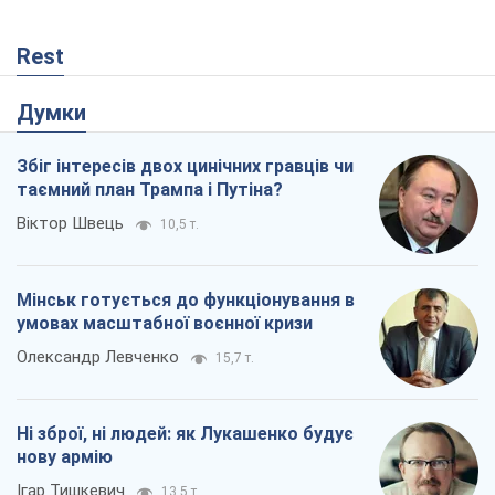
Rest
Думки
Збіг інтересів двох цинічних гравців чи
таємний план Трампа і Путіна?
Віктор Швець
10,5 т.
Мінськ готується до функціонування в
умовах масштабної воєнної кризи
Олександр Левченко
15,7 т.
Ні зброї, ні людей: як Лукашенко будує
нову армію
Ігар Тишкевич
13,5 т.