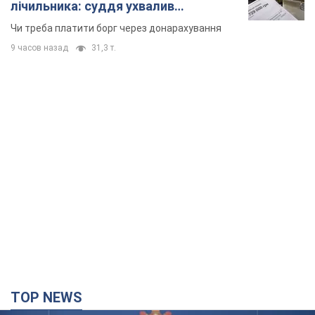
лічильника: суддя ухвалив
неочікуване рішення
Чи треба платити борг через донарахування
9 часов назад
31,3 т.
TOP NEWS