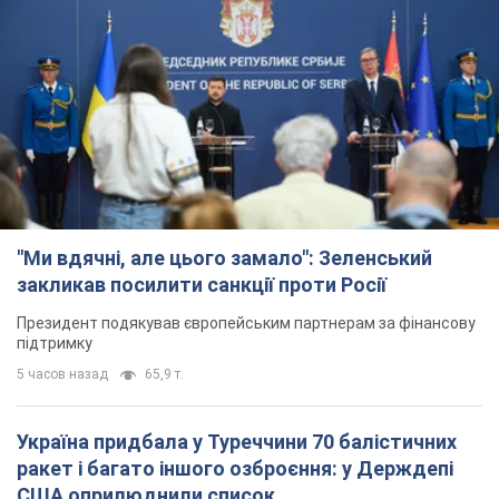
"Ми вдячні, але цього замало": Зеленський
закликав посилити санкції проти Росії
Президент подякував європейським партнерам за фінансову
підтримку
5 часов назад
65,9 т.
Україна придбала у Туреччини 70 балістичних
ракет і багато іншого озброєння: у Держдепі
США оприлюднили список