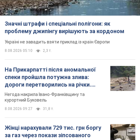
Значні штрафи і спеціальні полігони: як
проблему джипінгу вирішують за кордоном
Україні не завадить взяти приклад із країн Європи
8.08.2026 05:10
2,3 т.
На Прикарпатті після аномальної
спеки пройшла потужна злива:
дороги перетворились на річки.
Відео
Негода накрила Івано-Франківщину та
курортний Буковель
8.08.2026 09:27
31,8 т.
Жінці нарахували 729 тис. грн боргу
за газ через покази зіпсованого