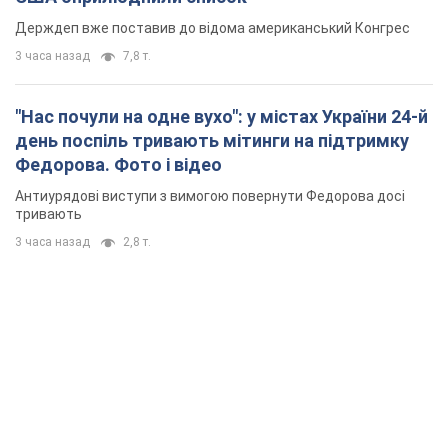
Держдеп вже поставив до відома американський Конгрес
3 часа назад
7,8 т.
"Нас почули на одне вухо": у містах України 24-й
день поспіль тривають мітинги на підтримку
Федорова. Фото і відео
Антиурядові виступи з вимогою повернути Федорова досі
тривають
3 часа назад
2,8 т.