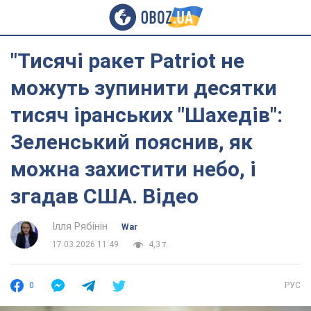
"Тисячі ракет Patriot не
можуть зупинити десятки
тисяч іранських "Шахедів":
Зеленський пояснив, як
можна захистити небо, і
згадав США. Відео
Ілля Рябінін
War
17.03.2026 11:49
4,3 т.
0
РУС