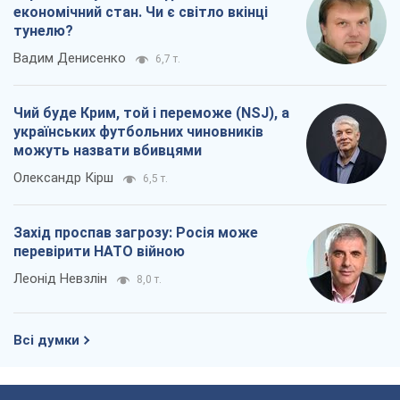
економічний стан. Чи є світло вкінці
тунелю?
Вадим Денисенко
6,7 т.
Чий буде Крим, той і переможе (NSJ), а
українських футбольних чиновників
можуть назвати вбивцями
Олександр Кірш
6,5 т.
Захід проспав загрозу: Росія може
перевірити НАТО війною
Леонід Невзлін
8,0 т.
Всі думки