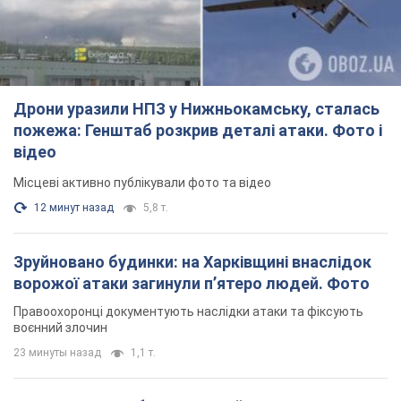
Місцеві активно публікували фото та відео
12 минут назад
5,8 т.
Зруйновано будинки: на Харківщині внаслідок
ворожої атаки загинули п’ятеро людей. Фото
Правоохоронці документують наслідки атаки та фіксують
воєнний злочин
23 минуты назад
1,1 т.
СБУ затримала блогера, який коригував
російські удари на Донеччині. Фото
Також зловмисник агітував місцевих жителів підтримувати
російські збройні формування
час назад
915