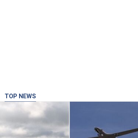
TOP NEWS
Дрони уразили НПЗ у Нижньокамську, сталась
пожежа: Генштаб розкрив деталі атаки. Фото і
відео