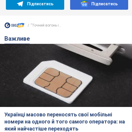
Українці масово переносять свої мобільні
номери на одного й того самого оператора: на
який найчастіше переходять
Мобільні тарифи досягли критичної межі
9.08.2026 23:48
68,2 т.
Українців планують виселяти з
квартир: "слуга народу" розповіла,
хто ухвалюватиме рішення про
знесення будинків
Чому хочуть зносити оселі українців