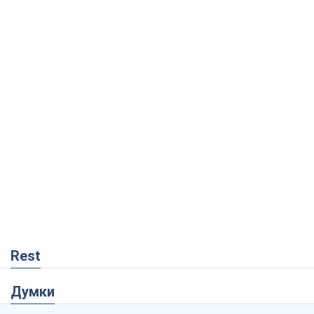
Rest
Думки
Блокада за блокаду, або Закрите Чорне
море – час закривати Росії Балтику
Ігор Луценко
1,6 т.
Прихована мобілізація і провокації
проти Польщі та країн Балтії: що стоїть
за новими планами Кремля