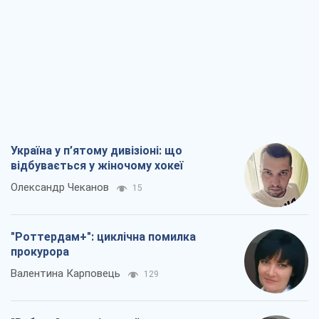
Україна у п’ятому дивізіоні: що
відбувається у жіночому хокеї
Олександр Чеканов
15
"Роттердам+": циклічна помилка
прокурора
Валентина Карповець
129
"Вибори" як політичний спектакль
Кремля
Гаррі Каспаров
1,1 т.
РФ, каже турецьке МЗС, завдасть по
Україні ядерного удару (а Київ мер
знищує й без цього)