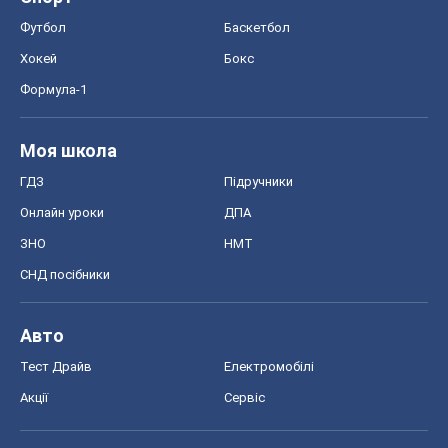
Онлайн уроки
ДПА
ЗНО
НМТ
СНД посібники
Авто
Тест Драйв
Електромобілі
Акції
Сервіс
Food Oboz
Рецепти
Напої
Дієти
Економіка
Ринки та компанії
Макроекономіка