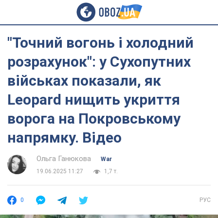
"Точний вогонь і холодний
розрахунок": у Сухопутних
військах показали, як
Leopard нищить укриття
ворога на Покровському
напрямку. Відео
Ольга Ганюкова
War
19.06.2025 11:27
1,7 т.
0
РУС