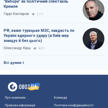
Олександр Кірш
4,2 т.
Всі думки
Про компанію
Команда
Правова інформація
Політика конфіденційності
Реклама на сайті
Документи
Редакційна політика
Журналісти OBOZ.UA на місці
подій
OBOZ.UA
Політика
Світ
Розслідування