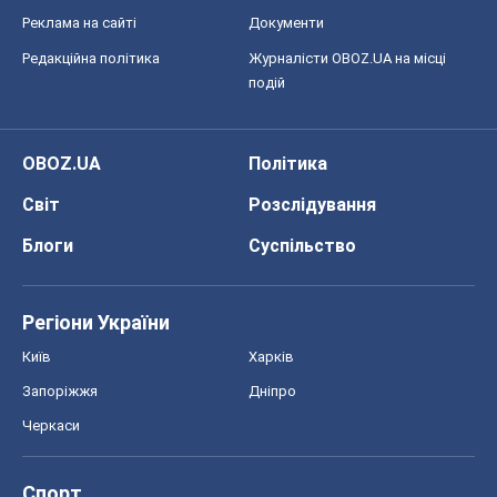
Блоги
Суспільство
Регіони України
Київ
Харків
Запоріжжя
Дніпро
Черкаси
Спорт
Футбол
Баскетбол
Хокей
Бокс
Формула-1
Моя школа
ГДЗ
Підручники