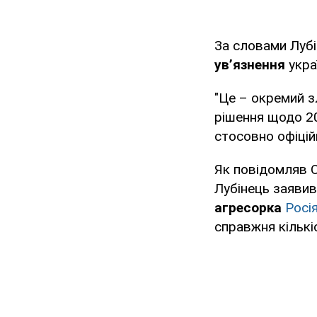
За словами Лубі
ув’язнення
укра
"Це – окремий з
рішення щодо 20 
стосовно офіцій
Як повідомляв 
Лубінець заяви
агресорка
Росі
справжня кількі