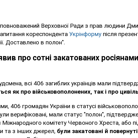
Уповноважений Верховної Ради з прав людини Дми
 запитання кореспондента
Укрінформу
після презен
ії. Доставлено в полон".
явив про сотні закатованих росіянам
дсмена, всі 406 загиблих українців мали підтвер
ься як про військовополонених, так і про цивіл
ми, 406 громадян України в статусі військовополо
 були верифіковані, мали статус "полон", підтвердж
 Міжнародного комітету Червоного Хреста, або п
и та з інших джерел,
були закатовані й повернуті 