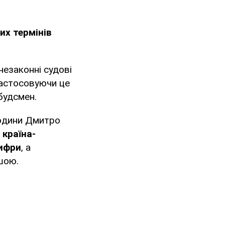
их термінів
незаконні судові
 застосовуючи це
будсмен.
людини Дмитро
країна-
цифри
, а
шою.