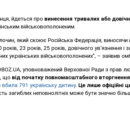
нця, йдеться про
винесення тривалих або довічн
їнським військовополоненим.
лочин, який скоює Російська Федерація, виносячи 
років, 23 років, 25 років, довічного ув'язнення і
них українських військовополонених", – заявив ом
OBOZ.UA, уповноважений Верховної Ради з прав 
в, що
від початку повномасштабного вторгнення 
я вбила 791 українську дитину
.
Це лише офіційні 
сть загиблих неповнолітніх може бути значно біль