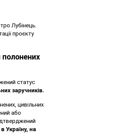
тро Лубінець.
тації проєкту
и полонених
джений статус
ьних заручників.
нених, цивільних
ений або
ідтверджений
в Україну, на