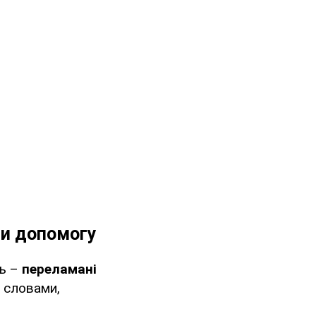
ли допомогу
нь –
переламані
о словами,