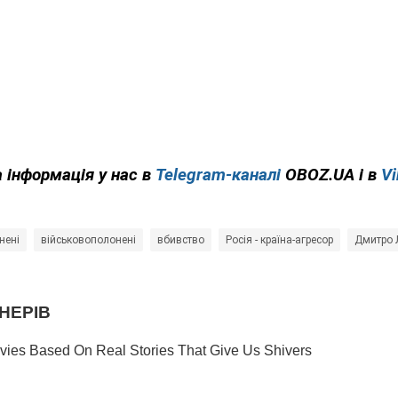
 інформація у нас в
Telegram-каналі
OBOZ.UA і в
Vi
нені
військовополонені
вбивство
Росія - країна-агресор
Дмитро 