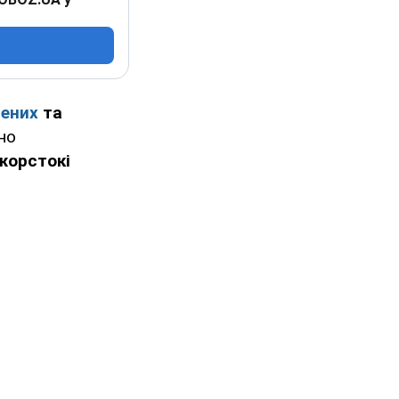
нених
та
йно
жорстокі