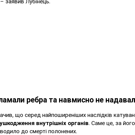
, – заявив Лубінець.
ламали ребра та навмисно не надава
ачив, що серед найпоширеніших наслідків катува
 ушкодження внутрішніх органів
. Саме це, за йог
водило до смерті полонених.