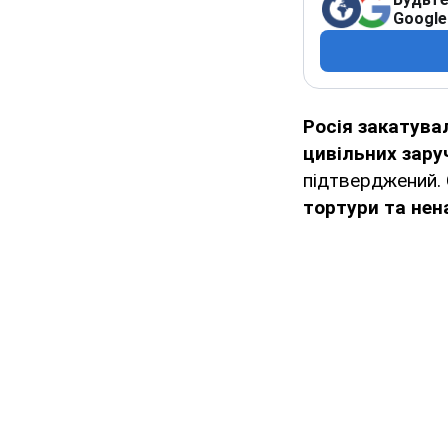
Google
Росія закатув
цивільних зару
підтверджений.
тортури та нен