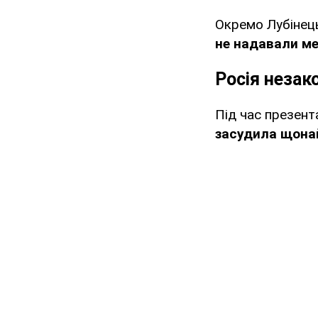
Окремо Лубінец
не надавали ме
Росія незак
Під час презент
засудила щона