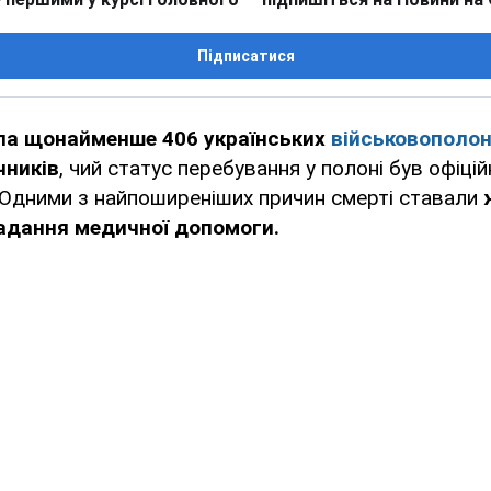
Підписатися
ала щонайменше 406 українських
військовополо
чників
, чий статус перебування у полоні був офіці
 Одними з найпоширеніших причин смерті ставали
адання медичної допомоги.