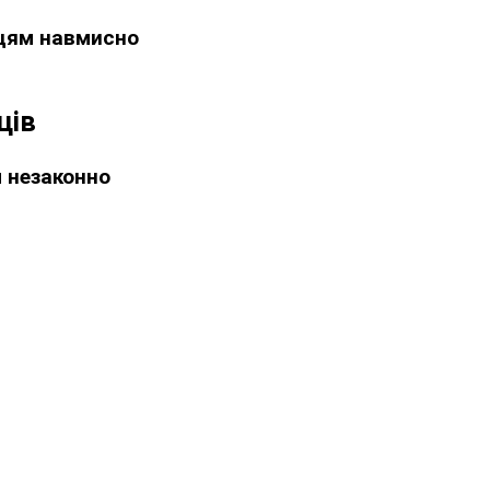
нцям навмисно
ців
я
незаконно