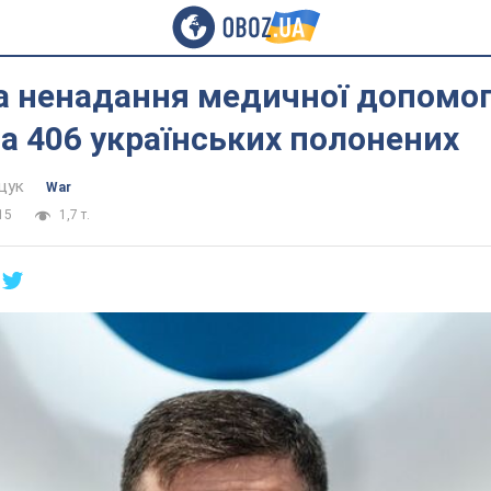
а ненадання медичної допомог
а 406 українських полонених
щук
War
15
1,7 т.