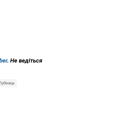
ber
. Не ведіться
Лубінець