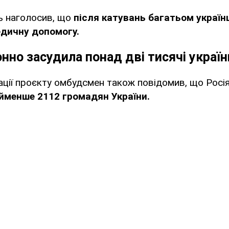
ь наголосив, що
після катувань багатьом украї
дичну допомогу.
онно засудила понад дві тисячі україн
ації проєкту омбудсмен також повідомив, що Росі
йменше 2112 громадян України.