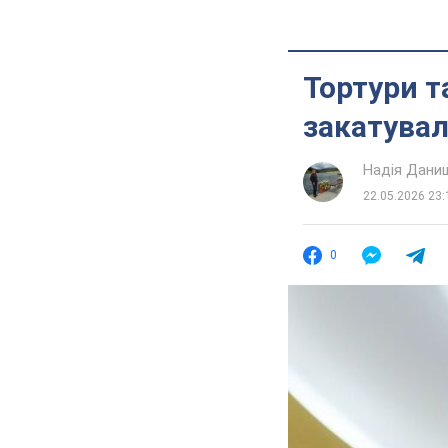
Тортури т
закатувал
Надія Дани
22.05.2026 23:
0