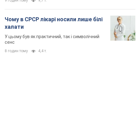
9 годин тому
9,7 т.
Чому в СРСР лікарі носили лише білі
халати
У цьому був як практичний, так і символічний
сенс
8 годин тому
4,4 т.