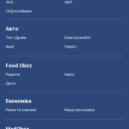
ЗНО
НМТ
СНД посібники
Авто
Тест Драйв
Електромобілі
Акції
Сервіс
Food Oboz
Рецепти
Напої
Дієти
Економіка
Ринки та компанії
Макроекономіка
MedOboz