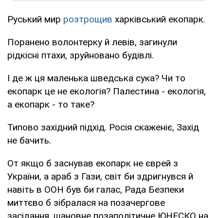
Руський мир
розтрощив
харківський екопарк.
Поранено волонтерку й левів, загинули
рідкісні птахи, зруйновано будівлі.
І де ж ця маленька шведська сука? Чи то
екопарк це не екологія? Палестина - екологія,
а екопарк - то таке?
Типово західний підхід. Росія скаженіє, Захід
не бачить.
От якщо б заснував екопарк не єврей з
України, а араб з Гази, світ би здригнувся й
навіть в ООН був би галас, Рада Безпеки
миттєво б зібралася на позачергове
засідання, шановне позаполітичне ЮНЕСКО на