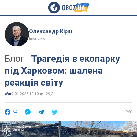
Олександр Кірш
Економіст
Блог |
Трагедія в екопарку
під Харковом: шалена
реакція світу
War
2.01.2026 13:10
29,2 т.
64
РУС