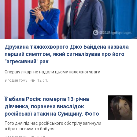
Дружина тяжкохворого Джо Байдена назвала
перший симптом, який сигналізував про його
"агресивний" рак
Спершу лікарі не надали цьому належної уваги
9 годин тому
12,6 т.
Її вбила Росія: померла 13-річна
дівчинка, поранена внаслідок
російської атаки на Сумщину. Фото
Того дня під час російського обстрілу загинули
її брат, вітчим та бабуся