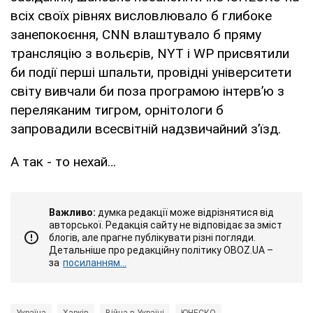
всіх своїх рівнях висловлювало б глибоке
занепокоєння, CNN влаштувало б пряму
трансляцію з вольєрів, NYT i WP присвятили
би події перші шпальти, провідні університети
світу вивчали би поза програмою інтерв’ю з
переляканим тигром, орнітологи б
запровадили всесвітній надзвичайний з’їзд.
А так - то нехай…
Важливо:
думка редакції може відрізнятися від
авторської. Редакція сайту не відповідає за зміст
блогів, але прагне публікувати різні погляди.
Детальніше про редакційну політику OBOZ.UA –
за
посиланням...
Україна
Харків
Війна в Україні
ЮНЕСКО