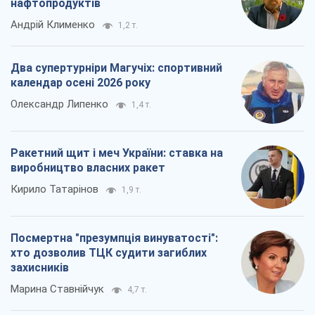
нафтопродуктів
Андрій Клименко
1,2 т.
Два супертурніри Магучіх: спортивний
календар осені 2026 року
Олександр Липенко
1,4 т.
Ракетний щит і меч України: ставка на
виробництво власних ракет
Кирило Татарінов
1,9 т.
Посмертна "презумпція винуватості":
хто дозволив ТЦК судити загиблих
захисників
Марина Ставнійчук
4,7 т.