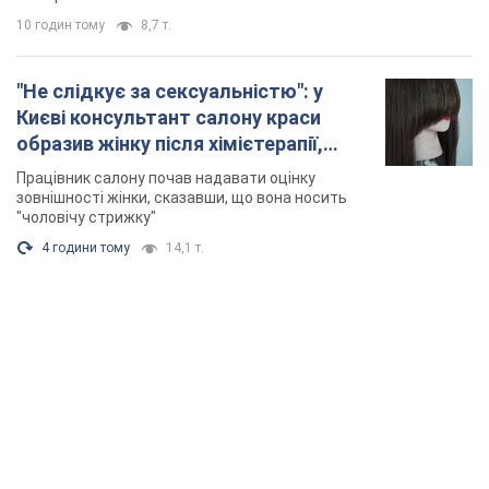
10 годин тому
8,7 т.
"Не слідкує за сексуальністю": у
Києві консультант салону краси
образив жінку після хімієтерапії,
розгорівся скандал. Фото
Працівник салону почав надавати оцінку
зовнішності жінки, сказавши, що вона носить
"чоловічу стрижку"
4 години тому
14,1 т.