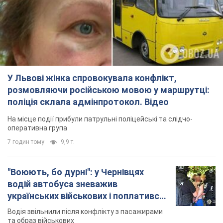
У Львові жінка спровокувала конфлікт,
розмовляючи російською мовою у маршрутці:
поліція склала адмінпротокол. Відео
На місце події прибули патрульні поліцейські та слідчо-
оперативна група
7 годин тому
9,9 т.
"Воюють, бо дурні": у Чернівцях
водій автобуса зневажив
українських військових і поплатився.
Відео
Водія звільнили після конфлікту з пасажирами
та образ військових