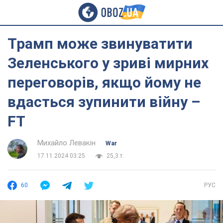
Трамп може звинуватити
Зеленського у зриві мирних
переговорів, якщо йому не
вдасться зупинити війну –
FT
Михайло Левакін
War
17.11.2024 03:25
25,3 т.
60
РУС