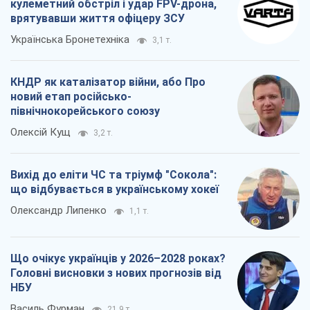
кулеметний обстріл і удар FPV-дрона,
врятувавши життя офіцеру ЗСУ
Українська Бронетехніка
3,1 т.
КНДР як каталізатор війни, або Про
новий етап російсько-
північнокорейського союзу
Олексій Кущ
3,2 т.
Вихід до еліти ЧС та тріумф "Сокола":
що відбувається в українському хокеї
Олександр Липенко
1,1 т.
Що очікує українців у 2026–2028 роках?
Головні висновки з нових прогнозів від
НБУ
Василь Фурман
21,9 т.