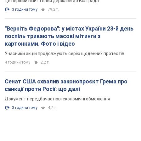
Це перший візит глави держави до Бєлграда
3 години тому
79,2 т.
"Верніть Федорова": у містах України 23-й день
поспіль тривають масові мітинги з
картонками. Фото і відео
Учасники акцій продовжують серію щоденних протестів
4 години тому
2,2 т.
Сенат США схвалив законопроєкт Грема про
санкції проти Росії: що далі
Документ передбачає нові економічні обмеження
3 години тому
4,7 т.