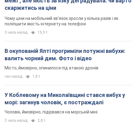
межі", але якість зв'язку деградувала: чи варто
скаржитись на ціни
Чому ціни на мобільний зв'язок зросли у кілька разів і як
поліпшити якість інтернету на телефоні
3 часа назад
15,9 т.
В окупованій Ялті прогриміли потужні вибухи:
валить чорний дим. Фото і відео
Місто, ймовірно, опинилося під атакою дронів
час назад
1,8 т.
У Коблевому на Миколаївщині стався вибух у
морі: загинув чоловік, є постраждалі
Чоловік, ймовірно, підірвався на морській міні
2 часа назад
2,8 т.