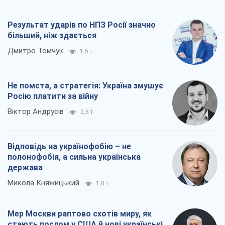
Результат ударів по НПЗ Росії значно
більший, ніж здається
Дмитро Томчук
1,5 т.
Не помста, а стратегія: Україна змушує
Росію платити за війну
Віктор Андрусів
2,6 т.
Відповідь на українофобію – не
полонофобія, а сильна українська
держава
Микола Княжицький
1,8 т.
Мер Москви раптово схотів миру, як
стають послом у США й нові українські