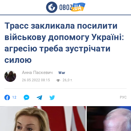
Трасс закликала посилити
військову допомогу Україні:
агресію треба зустрічати
силою
Анна Паскевич
War
26.05.2022 08:15
26,0 т.
12
РУС