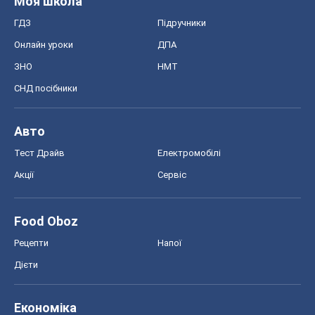
Моя школа
ГДЗ
Підручники
Онлайн уроки
ДПА
ЗНО
НМТ
СНД посібники
Авто
Тест Драйв
Електромобілі
Акції
Сервіс
Food Oboz
Рецепти
Напої
Дієти
Економіка