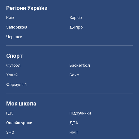
Регіони України
Київ
Харків
Запоріжжя
Дніпро
Черкаси
Спорт
Футбол
Баскетбол
Хокей
Бокс
Формула-1
Моя школа
ГДЗ
Підручники
Онлайн уроки
ДПА
ЗНО
НМТ