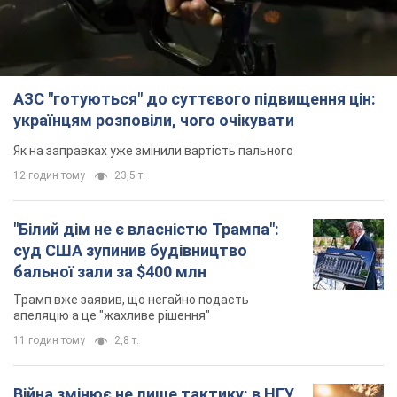
АЗС "готуються" до суттєвого підвищення цін:
українцям розповіли, чого очікувати
Як на заправках уже змінили вартість пального
12 годин тому
23,5 т.
"Білий дім не є власністю Трампа":
суд США зупинив будівництво
бальної зали за $400 млн
Трамп вже заявив, що негайно подасть
апеляцію а це "жахливе рішення"
11 годин тому
2,8 т.
Війна змінює не лише тактику: в НГУ