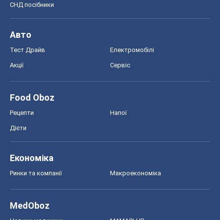
СНД посібники
Авто
Тест Драйв
Електромобілі
Акції
Сервіс
Food Oboz
Рецепти
Напої
Дієти
Економіка
Ринки та компанії
Макроекономіка
MedOboz