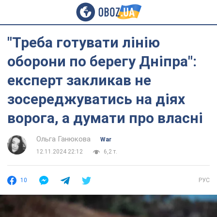
"Треба готувати лінію
оборони по берегу Дніпра":
експерт закликав не
зосереджуватись на діях
ворога, а думати про власні
Ольга Ганюкова
War
12.11.2024 22:12
6,2 т.
10
РУС