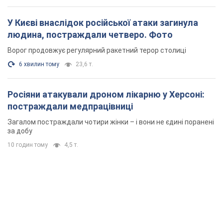
У Києві внаслідок російської атаки загинула
людина, постраждали четверо. Фото
Ворог продовжує регулярний ракетний терор столиці
6 хвилин тому
23,6 т.
Росіяни атакували дроном лікарню у Херсоні:
постраждали медпрацівниці
Загалом постраждали чотири жінки – і вони не єдині поранені
за добу
10 годин тому
4,5 т.