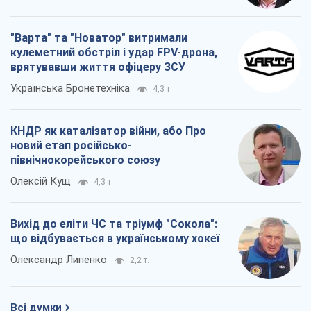
"Варта" та "Новатор" витримали
кулеметний обстріл і удар FPV-дрона,
врятувавши життя офіцеру ЗСУ
Українська Бронетехніка
4,3 т.
КНДР як каталізатор війни, або Про
новий етап російсько-
північнокорейського союзу
Олексій Кущ
4,3 т.
Вихід до еліти ЧС та тріумф "Сокола":
що відбувається в українському хокеї
Олександр Липенко
2,2 т.
Всі думки