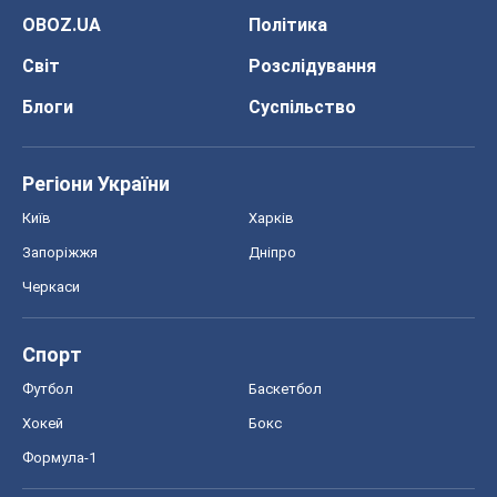
Спорт
Футбол
Баскетбол
Хокей
Бокс
Формула-1
Моя школа
ГДЗ
Підручники
Онлайн уроки
ДПА
ЗНО
НМТ
СНД посібники
Авто
Тест Драйв
Електромобілі