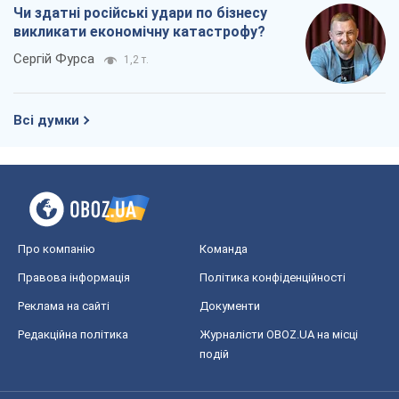
Про компанію
Команда
Правова інформація
Політика конфіденційності
Реклама на сайті
Документи
Редакційна політика
Журналісти OBOZ.UA на місці
подій
OBOZ.UA
Політика
Світ
Розслідування
Блоги
Суспільство
Регіони України
Київ
Харків
Запоріжжя
Дніпро
Черкаси