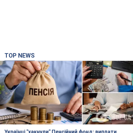
Українці "хакнули" Пенсійний фонд: виплати
масово підвищують через позови, але грошей
не вистачає
Як перераховують пенсії
5 часов назад
100,0 т.
ВАКС обрав запобіжний захід експосолці
України у США Стефанішиній: що відомо про
справу
Суд не повністю задовольнив клопотання прокуратури