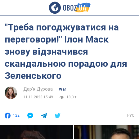
"Треба погоджуватися на
переговори!" Ілон Маск
знову відзначився
скандальною порадою для
Зеленського
Дар'я Дурова
War
11.11.2023 15:49
18,3 т.
122
РУС