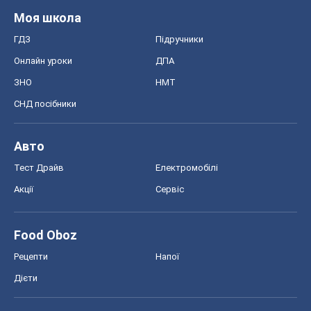
Акції
Сервіс
Food Oboz
Рецепти
Напої
Дієти
Економіка
Ринки та компанії
Макроекономіка
MedOboz
Новини медицини
MAMACLUB
Шоу
Афіша
Плітки