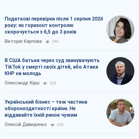
Олександр Кірш
525
Український бізнес – теж частина
обороноздатності країни. Не
віддавайте їхній ринок чужим
Олексій Давиденко
633
Чи здатні російські удари по бізнесу
викликати економічну катастрофу?
Сергій Фурса
1,2 т.
Всі думки