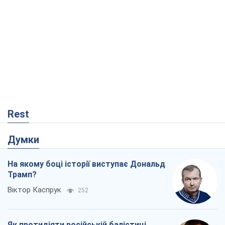
Думки
На якому боці історії виступає Дональд
Трамп?
Віктор Каспрук
252
Як протидіяти російській балістиці
Віталій Портников
17,9 т.
Від Wildberries до ВТБ: як один удар
може запустити ланцюгову реакцію в
Росії
Брати Капранови
99