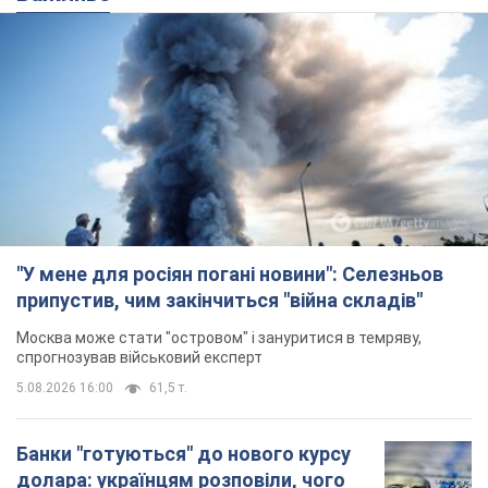
припустив, чим закінчиться "війна складів"
Москва може стати "островом" і зануритися в темряву,
спрогнозував військовий експерт
5.08.2026 16:00
61,5 т.
Банки "готуються" до нового курсу
долара: українцям розповіли, чого
очікувати
Яким буде курс валюти в обмінниках
5.08.2026 23:12
122,1 т.
"Джипінг руйнує екосистеми, які
формувалися сотні років": у
Greenpeace забили на сполох
У високогір'ї розташовані альпійські та
субальпійські луки – рідкісні природні
комплекси, які формувалися протягом сотень років