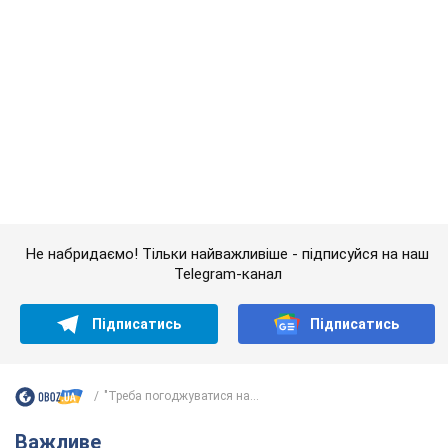
Telegram-канал
Підписатись
Підписатись
"Треба погоджуватися на...
Важливе
"У мене для росіян погані новини": Селезньов