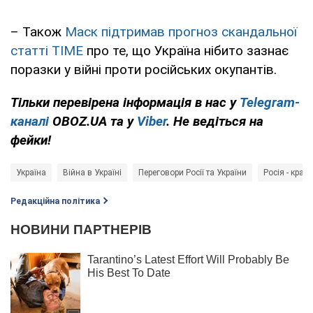
– Також
Маск підтримав прогноз скандальної
статті TIME
про те, що Україна нібито зазнає
поразки у війні проти російських окупантів.
Тільки перевірена інформація в нас у
Telegram-
каналі
OBOZ.UA та у
Viber
. Не ведіться на
фейки!
Україна
Війна в Україні
Переговори Росії та України
Росія - краї
Редакційна політика