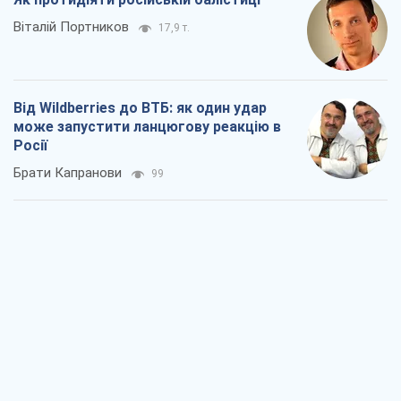
Податкові перевірки після 1 серпня 2026
року: як горизонт контролю
скорочується з 6,5 до 3 років
Вікторія Карпова
390
В США батьки через суд звинувачують
TikTok у смерті своїх дітей, або Атака
КНР на молодь