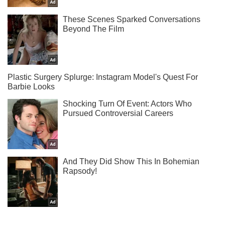
Не набридаємо! Тільки найважливіше - підписуйся на наш