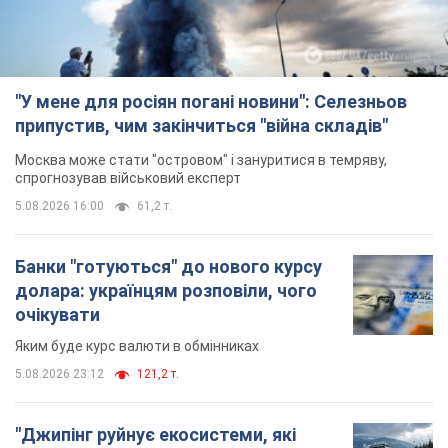
"У мене для росіян погані новини": Селезньов
припустив, чим закінчиться "війна складів"
Москва може стати "островом" і зануритися в темряву,
спрогнозував військовий експерт
5.08.2026 16:00
61,2 т.
Банки "готуються" до нового курсу
долара: українцям розповіли, чого
очікувати
Яким буде курс валюти в обмінниках
5.08.2026 23:12
121,2 т.
"Джипінг руйнує екосистеми, які