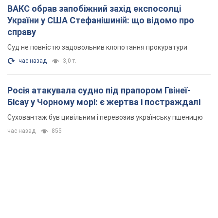
ВАКС обрав запобіжний захід експосолці
України у США Стефанішиній: що відомо про
справу
Суд не повністю задовольнив клопотання прокуратури
час назад
3,0 т.
Росія атакувала судно під прапором Гвінеї-
Бісау у Чорному морі: є жертва і постраждалі
Суховантаж був цивільним і перевозив українську пшеницю
час назад
855