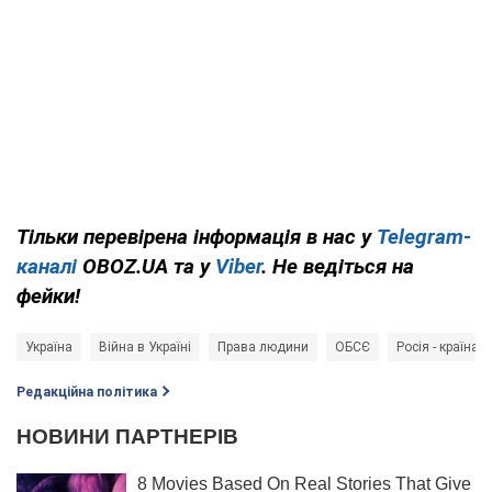
Тільки перевірена інформація в нас у
Telegram-
каналі
OBOZ.UA та у
Viber
. Не ведіться на
фейки!
Україна
Війна в Україні
Права людини
ОБСЄ
Росія - країна-
Редакційна політика