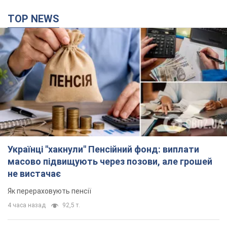
TOP NEWS
Українці "хакнули" Пенсійний фонд: виплати
масово підвищують через позови, але грошей
не вистачає
Як перераховують пенсії
4 часа назад
92,5 т.