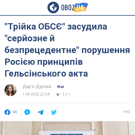
"Трійка ОБСЄ" засудила
"серйозне й
безпрецедентне" порушення
Росією принципів
Гельсінського акта
Дар'я Дурова
War
1.08.2025 22:04
2,1 т.
59
РУС