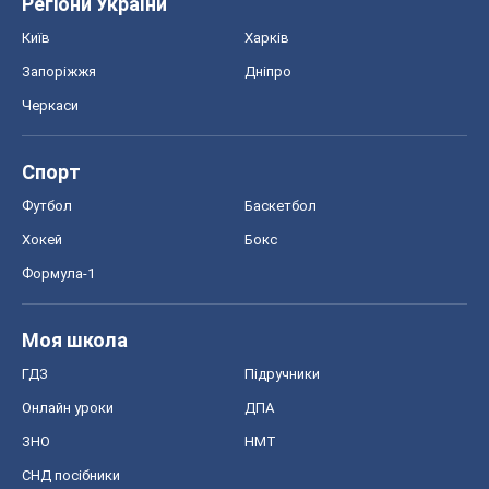
Регіони України
Київ
Харків
Запоріжжя
Дніпро
Черкаси
Спорт
Футбол
Баскетбол
Хокей
Бокс
Формула-1
Моя школа
ГДЗ
Підручники
Онлайн уроки
ДПА
ЗНО
НМТ
СНД посібники