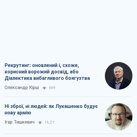
Рекрутинг: оновлений і, схоже,
корисний ворожий досвід, або
Діалектика вибагливого боягузтва
Олександр Кірш
669
Ні зброї, ні людей: як Лукашенко будує
нову армію
Ігар Тишкевич
16,2 т.