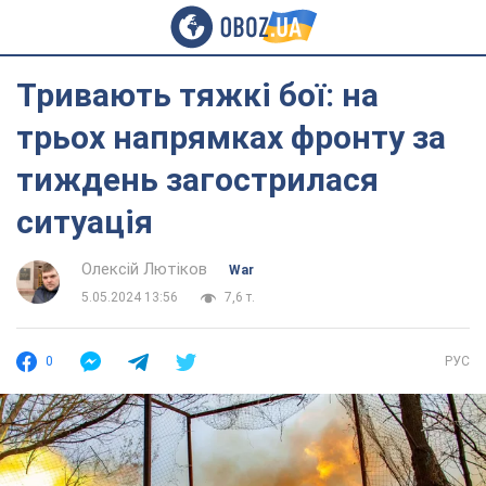
Тривають тяжкі бої: на
трьох напрямках фронту за
тиждень загострилася
ситуація
Олексій Лютіков
War
5.05.2024 13:56
7,6 т.
0
РУС