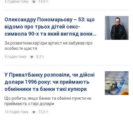
3 години тому
13,0 т.
Олександру Пономарьову – 53: що
відомо про трьох дітей секс-
символа 90-х та який вигляд вони
мають
За розвитком кар'єри артист не забував про
особисте щастя
9 годин тому
8,2 т.
У ПриватБанку розповіли, чи дійсні
долари 1996 року: чи приймають
обмінники та банки такі купюри
Що робити, якщо банки та обмінні пункти не
приймають старі долари
10 годин тому
73,5 т.