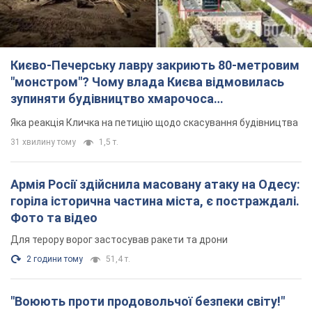
Києво-Печерську лавру закриють 80-метровим
"монстром"? Чому влада Києва відмовилась
зупиняти будівництво хмарочоса
"московського вірянина"
Яка реакція Кличка на петицію щодо скасування будівництва
31 хвилину тому
1,5 т.
Армія Росії здійснила масовану атаку на Одесу:
горіла історична частина міста, є постраждалі.
Фото та відео
Для терору ворог застосував ракети та дрони
2 години тому
51,4 т.
"Воюють проти продовольчої безпеки світу!"