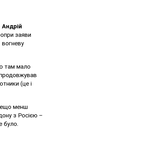
и
Андрій
попри заяви
в вогневу
но там мало
г продовжував
тники (це і
дещо менш
дону з Росією –
 було.