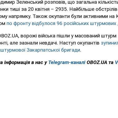
димир Зеленський розповів, що загальна кількіст
нки тиші за 20 квітня – 2935. Найбільше обстрілів
ому напрямку. Також окупанти були активними на 
лом
по фронту відбулося 96 російських штурмових 
BOZ.UA, ворожі війська пішли у масований штурм
нті, але зазнали невдачі. Наступ окупантів
зупинил
-штурмової Закарпатської бригади
.
на інформація в нас у
Telegram-каналі
OBOZ.UA та
V