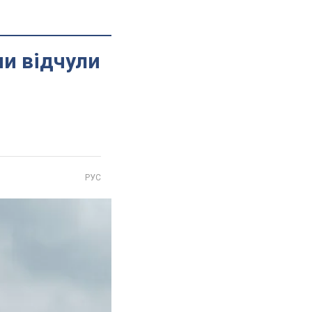
чи відчули
РУС