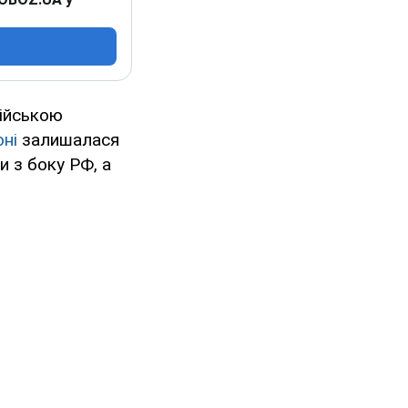
сійською
ні
залишалася
и з боку РФ, а