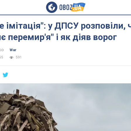
е імітація": у ДПСУ розповіли, 
є перемир'я" і як діяв ворог
ко
War
55
591