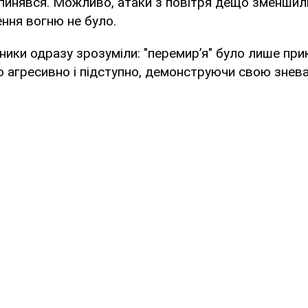
пинявся. Можливо, атаки з повітря дещо зменшил
ння вогню не було.
сники одразу зрозуміли: "перемир’я" було лише при
о агресивно і підступно, демонструючи свою знева