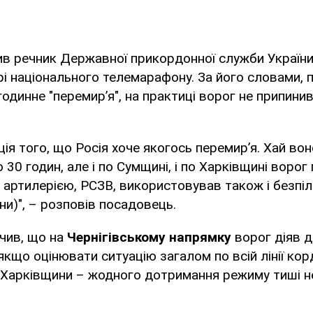
ив речник Державної прикордонної служби Україн
рі національного телемарафону. За його словами, 
одинне "перемир’я", на практиці ворог не припини
ація того, що Росія хоче якогось перемир’я. Хай во
 30 годин, але і по Сумщині, і по Харківщині воро
артилерією, РСЗВ, використовував також і безпіло
ни)", – розповів посадовець.
чив, що на
Чернігівському напрямку
ворог діяв 
якщо оцінювати ситуацію загалом по всій лінії кор
 Харківщини – жодного дотримання режиму тиші не