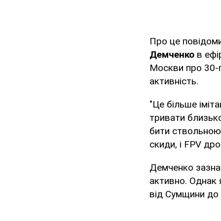
Про це повідом
Демченко
в ефі
Москви про 30-г
активність.
"Це більше іміт
тривати близько
бити ствольною 
скиди, і FPV дро
Демченко зазна
активно. Однак 
від Сумщини до