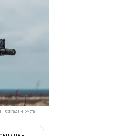
 OBOZ.UA у