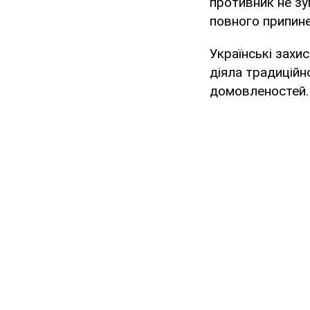
противник не зу
повного припине
Українські захи
діяла традиційн
домовленостей.