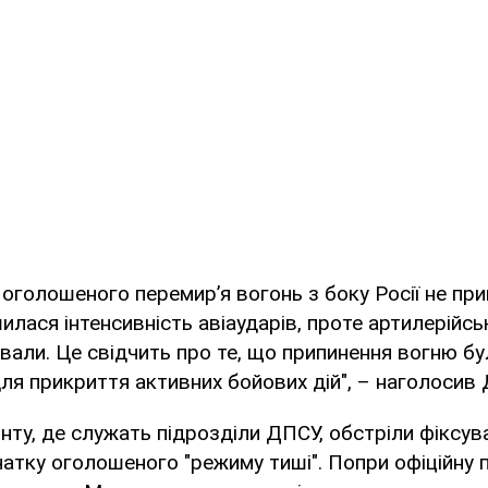
 оголошеного перемир’я вогонь з боку Росії не при
лася інтенсивність авіаударів, проте артилерійськ
ивали. Це свідчить про те, що припинення вогню б
я прикриття активних бойових дій", – наголосив
нту, де служать підрозділи ДПСУ, обстріли фіксу
чатку оголошеного "режиму тиші". Попри офіційну па