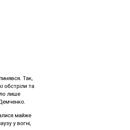
пинявся. Так,
і обстріли та
уло лише
 Демченко.
валися майже
узу у вогні,