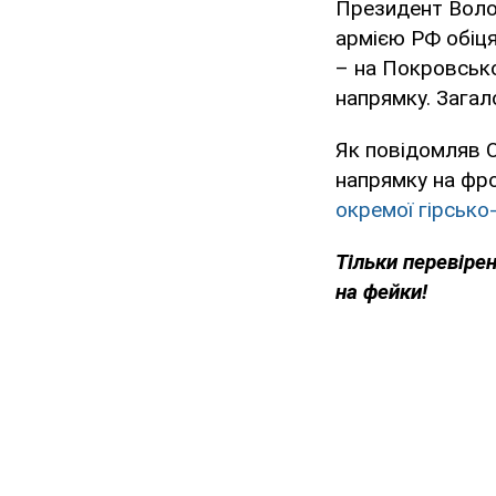
Президент Воло
армією РФ обіця
– на Покровськ
напрямку. Зага
Як повідомляв O
напрямку на фро
окремої гірсько
Тільки перевіре
на фейки!