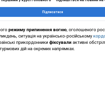
Підписатися
ного
режиму припинення вогню
, оголошеного ро
икдень, ситуація на українсько-російському
кордо
раїнські прикордонники
фіксували
активні обстріл
урмових дій на окремих напрямках.