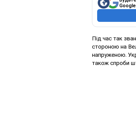
Google
Під час так зва
стороною на Вел
напруженою. Ук
також спроби шт