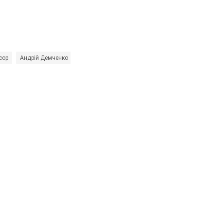
есор
Андрій Демченко