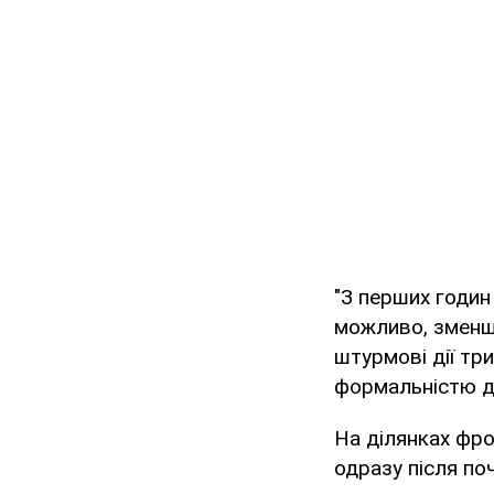
"З перших годин
можливо, зменши
штурмові дії тр
формальністю дл
На ділянках фро
одразу після по