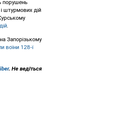
ь порушень
 і штурмових дій
Курському
дій
.
 на Запорізькому
и воїни 128-ї
iber
. Не ведіться