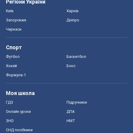
Регіони України
Київ
Харків
Запоріжжя
Дніпро
Черкаси
Спорт
Футбол
Баскетбол
Хокей
Бокс
Формула-1
Моя школа
ГДЗ
Підручники
Онлайн уроки
ДПА
ЗНО
НМТ
СНД посібники