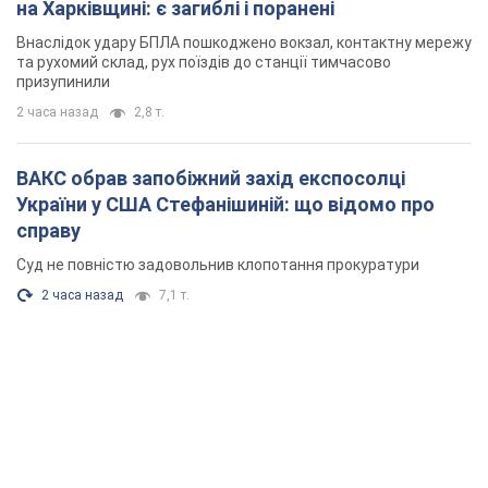
на Харківщині: є загиблі і поранені
Внаслідок удару БПЛА пошкоджено вокзал, контактну мережу
та рухомий склад, рух поїздів до станції тимчасово
призупинили
2 часа назад
2,8 т.
ВАКС обрав запобіжний захід експосолці
України у США Стефанішиній: що відомо про
справу
Суд не повністю задовольнив клопотання прокуратури
2 часа назад
7,1 т.