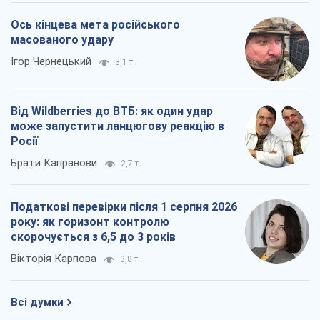
Ось кінцева мета російського
масованого удару
Ігор Чернецький
3,1 т.
Від Wildberries до ВТБ: як один удар
може запустити ланцюгову реакцію в
Росії
Брати Капранови
2,7 т.
Податкові перевірки після 1 серпня 2026
року: як горизонт контролю
скорочується з 6,5 до 3 років
Вікторія Карпова
3,8 т.
Всі думки