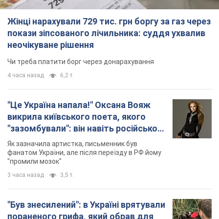
Жінці нарахували 729 тис. грн боргу за газ через
покази зіпсованого лічильника: суддя ухвалив
неочікуване рішення
Чи треба платити борг через донарахування
4 часа назад
6,2 т.
"Це Україна напала!" Оксана Вояж
викрила київського поета, якого
"зазомбували": він навіть російської
не знав, а тепер хоче геноциду
Як зазначила артистка, письменник був
українців
фанатом України, але після переїзду в РФ йому
"промили мозок"
3 часа назад
3,5 т.
"Був знесилений": в Україні врятували
пораненого грифа, який обрав для