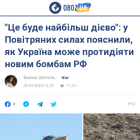
"Це буде найбільш дієво": у
Повітряних силах пояснили,
як Україна може протидіяти
новим бомбам РФ
Іванна Шепель
War
30.03.2024 13:23
11,5 т.
0
РУС