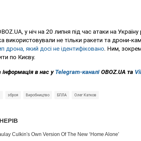
OZ.UA, у ніч на 20 липня під час атаки на Україну 
ька використовували не тільки ракети та дрони-ка
ип дрона, який досі не ідентифіковано
. Ним, зокре
ти по Києву.
 інформація в нас у
Telegram-каналі
OBOZ.UA та
Vi
і
зброя
Виробництво
БПЛА
Олег Катков