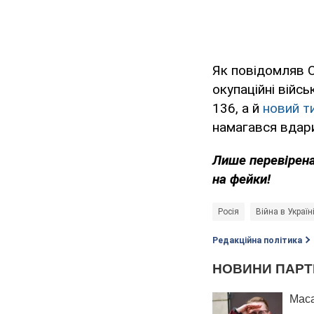
Як повідомляв OB
окупаційні війс
136, а й
новий т
намагався вдари
Лише перевірена
на фейки!
Росія
Війна в Україн
Редакційна політика