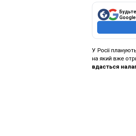
Будьте
Google
У Росії плануют
на який вже от
вдасться нала