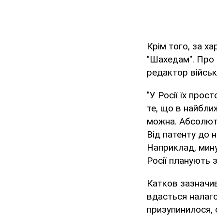
Крім того, за х
"Шахедам". Про
редактор військ
"У Росії їх прос
те, що в найбли
можна. Абсолютн
Від патенту до 
Наприклад, мину
Росії планують 
Катков зазначив
вдасться налаго
призупинилося, о