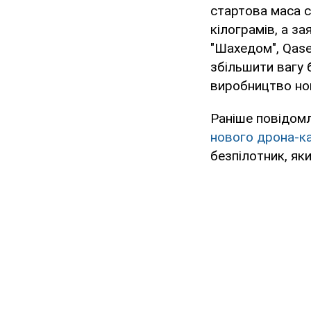
стартова маса с
кілограмів, а з
"Шахедом", Qase
збільшити вагу 
виробництво нов
Раніше повідом
нового дрона-к
безпілотник, як