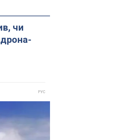
в, чи
 дрона-
РУС