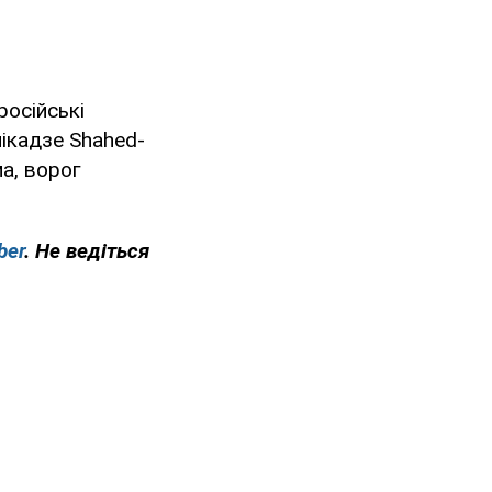
російські
мікадзе Shahed-
ма, ворог
ber
. Не ведіться