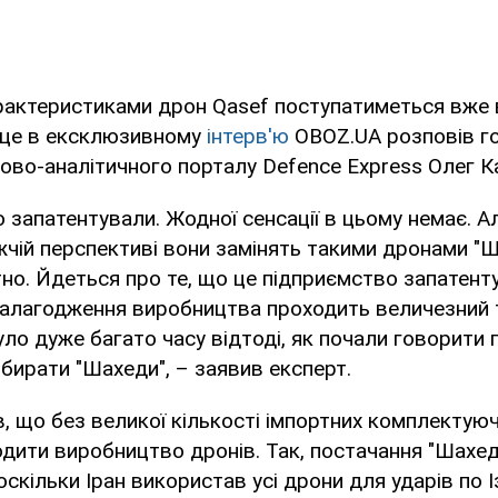
арактеристиками дрон Qasef поступатиметься вже
 це в ексклюзивному
інтерв'ю
OBOZ.UA розповів г
ово-аналітичного порталу Defence Express Олег К
то запатентували. Жодної сенсації в цьому немає. 
жчій перспективі вони замінять такими дронами "Ш
о. Йдеться про те, що це підприємство запатент
налагодження виробництва проходить величезний 
ло дуже багато часу відтоді, як почали говорити п
збирати "Шахеди", – заявив експерт.
, що без великої кількості імпортних комплектуючи
дити виробництво дронів. Так, постачання "Шахед
скільки Іран використав усі дрони для ударів по І