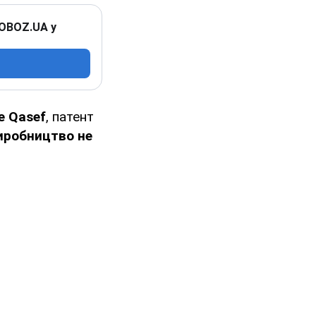
 OBOZ.UA у
е Qasef
, патент
иробництво не