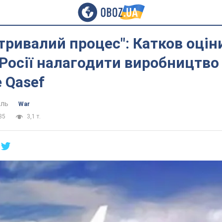
тривалий процес": Катков оціни
Росії налагодити виробництво
 Qasef
ель
War
35
3,1 т.