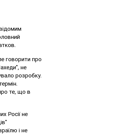
 відомим
оловний
атков.
Але говорити про
ахеди", не
увало розробку.
термін.
ро те, що в
х Росії не
ів"
зраїлю і не