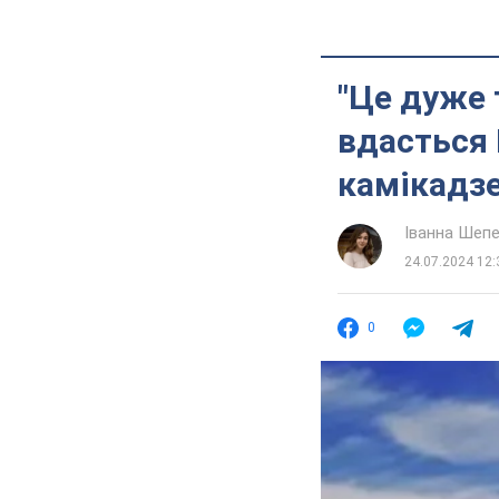
"Це дуже 
вдасться 
камікадзе
Іванна Шеп
24.07.2024 12:
0