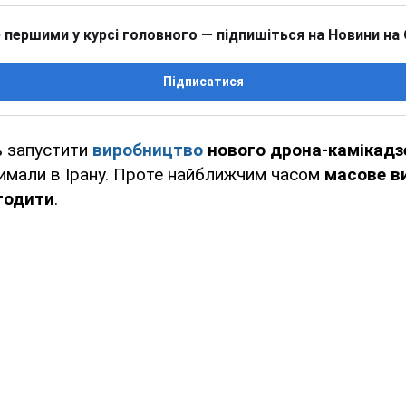
 першими у курсі головного — підпишіться на Новини на
Підписатися
ь запустити
виробництво
нового дрона-камікадз
римали в Ірану. Проте найближчим часом
масове в
годити
.