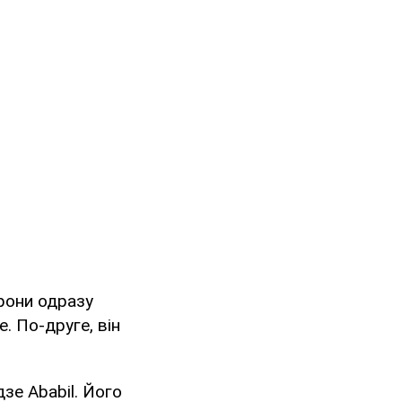
дрони одразу
. По-друге, він
зе Ababil. Його