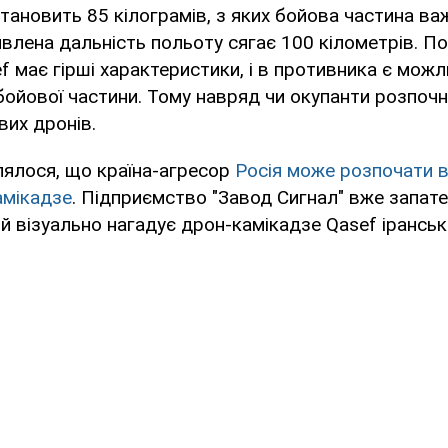
тановить 85 кілограмів, з яких бойова частина ва
аявлена дальність польоту сягає 100 кілометрів. По
f має гірші характеристики, і в противника є можл
бойової частини. Тому навряд чи окупанти розпоч
их дронів.
лялося, що країна-агресор
Росія може розпочати 
амікадзе
. Підприємство "Завод Сигнал" вже запате
ий візуально нагадує дрон-камікадзе Qasef іранськ