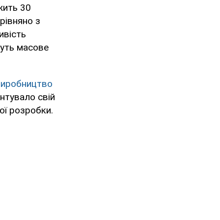
жить 30
рівняно з
ивість
нуть масове
виробництво
нтувало свій
ої розробки.