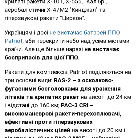
крилаті ракети Х-101, Х-555, "Калібр",
аеробалістичні Х-47М2 "Кинджал" та
гіперзвукові ракети "Циркон".
Українцям і досі
не вистачає батарей ППО
Patriot
, аби перекрити небо над усіма містами
країни. Але ще більше наразі
не вистачає
боєприпасів для цієї ППО
.
Ракети для комплексів Patriot поділяються на
три основні види:
RAS-2 – з осколково-
фугасними боєголовками для ураження
літаків та крилатих ракет
на висоті до 24 км
і відстані до 160 км;
PAC-3 CRI –
високоманеврові ракети-перехоплювачі,
ефективні проти гіперзвукових
аеробалістичних цілей
на висоті до 20 км і