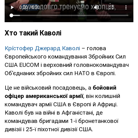
Хто такий Каволі
Крі́стофер Джерард Каволі
– голова
Європейського командування Збройних Сил
США EUCOM і верховний головнокомандувач
Об'єднаних збройних сил НАТО в Європі.
Це не військовий посадовець, а
бойовий
офіцер американської армії
, він колишній
командувач армії США в Європі й Африці.
Каволі був на війні в Афганістані, де
командував бригадами 1-ї бронетанкової
дивізії і 25-ї піхотної дивізії США.