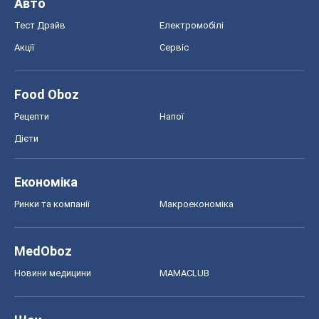
Авто
Тест Драйв
Електромобілі
Акції
Сервіс
Food Oboz
Рецепти
Напої
Дієти
Економіка
Ринки та компанії
Макроекономіка
MedOboz
Новини медицини
MAMACLUB