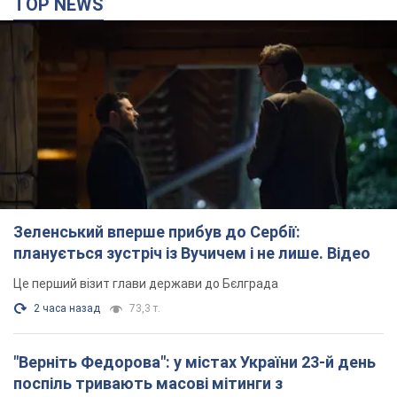
TOP NEWS
Зеленський вперше прибув до Сербії:
планується зустріч із Вучичем і не лише. Відео
Це перший візит глави держави до Бєлграда
2 часа назад
73,3 т.
"Верніть Федорова": у містах України 23-й день
поспіль тривають масові мітинги з