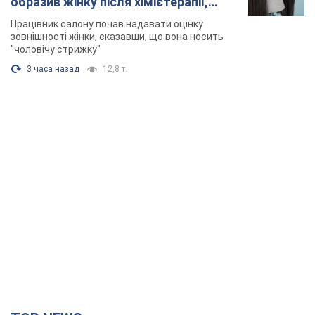
образив жінку після хімієтерапії,
розгорівся скандал. Фото
Працівник салону почав надавати оцінку
зовнішності жінки, сказавши, що вона носить
"чоловічу стрижку"
3 часа назад
12,8 т.