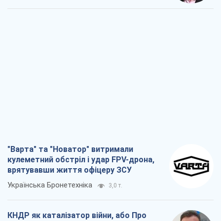
"Варта" та "Новатор" витримали
кулеметний обстріл і удар FPV-дрона,
врятувавши життя офіцеру ЗСУ
Українська Бронетехніка
3,0 т.
КНДР як каталізатор війни, або Про