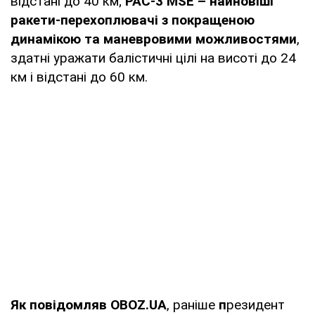
відстані до 40 км;
PAC-3 MSE – найновіші
ракети-перехоплювачі з покращеною
динамікою та маневровими можливостями
,
здатні уражати балістичні цілі на висоті до 24
км і відстані до 60 км.
Як повідомляв OBOZ.UA
, раніше
п
резидент