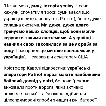
"Це, на мою думку,
історія успіху
. Чесно
кажучи, спочатку я трохи сумнівався (що
українці швидко опанують Patriot), бо це дуже
складна система.
Ми дуже, дуже довго
тренуємо наших хлопців, щоб вони могли
керувати такими системами. А українці
навчили своїх і вхопилися за це як риба за
воду
. І насправді
це ми вже навчаємось у
українців
", – сказав він сенаторам США.
Крістофер Каволі підкреслив:
українські
оператори Patriot наразі мають найбільший
бойовий досвід у світі
, бо вони "роками
виживали проти ворога, який активно
полював на них", та "успішно відбивали
цілеспрямовані спроби знищити їхні батареї".