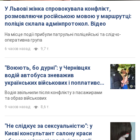
У Львові жінка спровокувала конфлікт,
розмовляючи російською мовою у маршрутці:
поліція склала адмінпротокол. Відео
На місце події прибули патрульні поліцейські та слідчо-
оперативна група
6 часов назад
9,7 т.
"Воюють, бо дурні": у Чернівцях
водій автобуса зневажив
українських військових і поплатився.
Відео
Водія звільнили після конфлікту з пасажирами
та образ військових
9 часов назад
8,6 т.
"Не слідкує за сексуальністю": у
Києві консультант салону краси