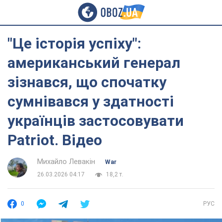
"Це історія успіху":
американський генерал
зізнався, що спочатку
сумнівався у здатності
українців застосовувати
Patriot. Відео
Михайло Левакін
War
26.03.2026 04:17
18,2 т.
0
РУС