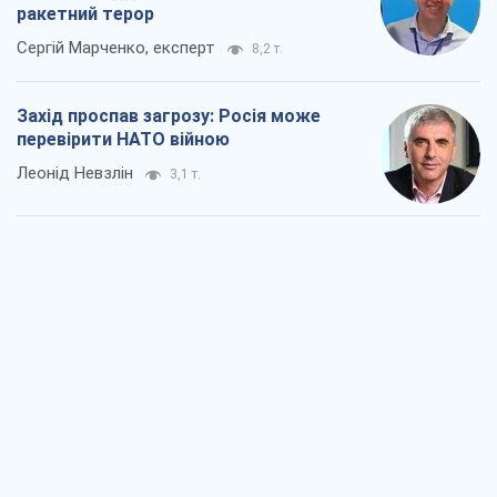
"Варта" та "Новатор" витримали
кулеметний обстріл і удар FPV-дрона,
врятувавши життя офіцеру ЗСУ
Українська Бронетехніка
3,0 т.
КНДР як каталізатор війни, або Про
новий етап російсько-
північнокорейського союзу
Олексій Кущ
3,2 т.