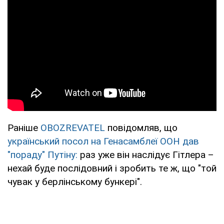
Раніше
OBOZREVATEL
повідомляв, що
український посол на Генасамблеї ООН дав
"пораду" Путіну:
раз уже він наслідує Гітлера –
нехай буде послідовний і зробить те ж, що "той
чувак у берлінському бункері".