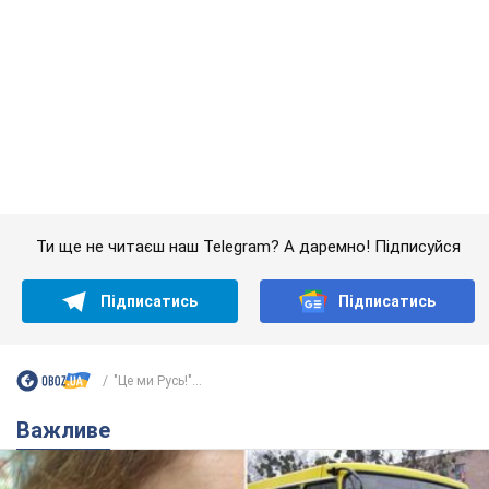
"Це ми Русь!"...
Важливе
У Львові жінка спровокувала конфлікт,
розмовляючи російською мовою у маршрутці:
поліція склала адмінпротокол. Відео