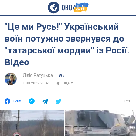
"Це ми Русь!" Український
воїн потужно звернувся до
"татарської мордви" із Росії.
Відео
Лілія Рагуцька
War
1.03.2022 20:45
88,6 т.
1205
РУС