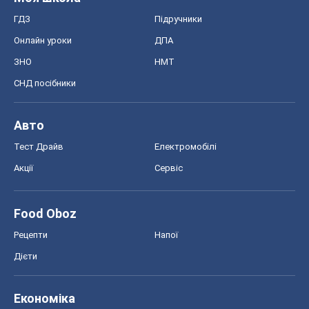
Food Oboz
Рецепти
Напої
Дієти
Економіка
Ринки та компанії
Макроекономіка
MedOboz
Новини медицини
MAMACLUB
Шоу
Афіша
Плітки
Краса
Мода
Жіночий журнал