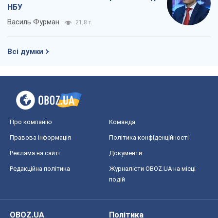
Правова інформація
Політика конфіденційності
Реклама на сайті
Документи
Редакційна політика
Журналісти OBOZ.UA на місці
подій
OBOZ.UA
Політика
Світ
Розслідування
Блоги
Суспільство
Регіони України
Київ
Харків
Запоріжжя
Дніпро
Черкаси