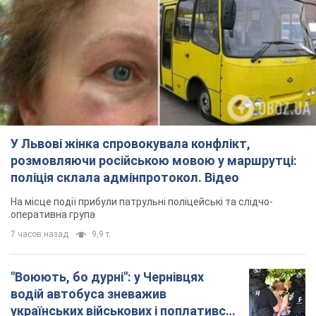
На місце події прибули патрульні поліцейські та слідчо-
оперативна група
7 часов назад
9,9 т.
"Воюють, бо дурні": у Чернівцях
водій автобуса зневажив
українських військових і поплатився.
Відео
Водія звільнили після конфлікту з пасажирами
та образ військових
10 часов назад
8,7 т.
"Не слідкує за сексуальністю": у
Києві консультант салону краси
образив жінку після хімієтерапії,
розгорівся скандал. Фото
Працівник салону почав надавати оцінку
зовнішності жінки, сказавши, що вона носить
"чоловічу стрижку"
3 часа назад
13,7 т.