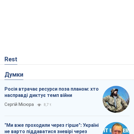
Росія втрачає ресурси поза планом: хто
насправді диктує темп війни
Сергій Місюра
8,7 т.
"Ми вже проходили через гірше": Україні
не варто піддаватися зневірі через
ракетний терор
Сергій Марченко, експерт
8,2 т.
Захід проспав загрозу: Росія може
перевірити НАТО війною
Леонід Невзлін
3,1 т.