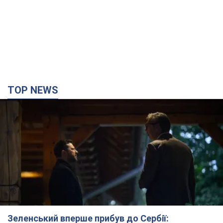
Зеленський вперше прибув до Сербії:
планується зустріч із Вучичем і не лише. Відео
Це перший візит глави держави до Бєлграда
3 часа назад
77,6 т.
"Верніть Федорова": у містах України 23-й день
поспіль тривають масові мітинги з
картонками. Фото і відео
Учасники акцій продовжують серію щоденних протестів
3 часа назад
2,2 т.