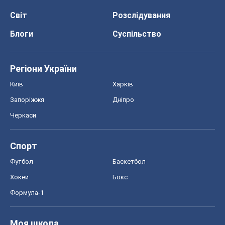
Спорт
Футбол
Баскетбол
Хокей
Бокс
Формула-1
Моя школа
ГДЗ
Підручники
Онлайн уроки
ДПА
ЗНО
НМТ
СНД посібники
Авто
Тест Драйв
Електромобілі
Акції
Сервіс