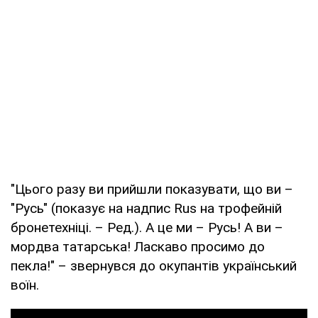
"Цього разу ви прийшли показувати, що ви –
"Русь" (показує на надпис Rus на трофейній
бронетехніці. – Ред.). А це ми – Русь! А ви –
мордва татарська! Ласкаво просимо до
пекла!" – звернувся до окупантів український
воїн.