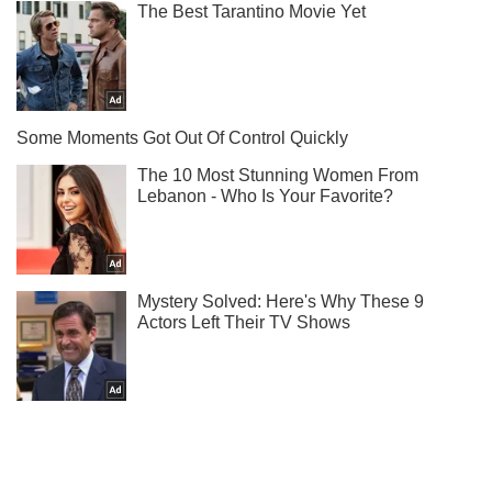
Ти ще не читаєш наш Telegram? А даремно! Підписуйся
Підписатись
Підписатись