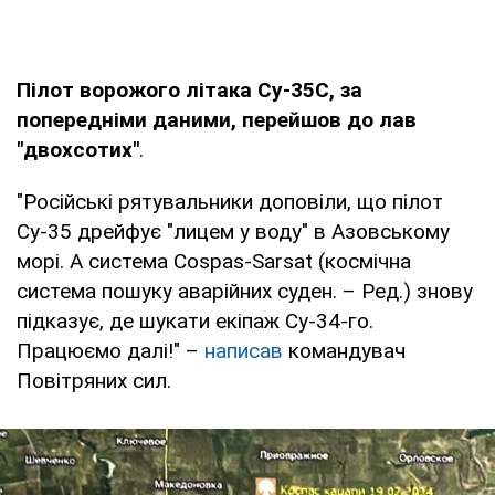
Пілот
ворожого літака Су-35С, за
попередніми даними, перейшов до лав
"двохсотих"
.
"Російські рятувальники доповіли, що пілот
Су-35 дрейфує "лицем у воду" в Азовському
морі. А система Cospas-Sarsat (космічна
система пошуку аварійних суден. – Ред.) знову
підказує, де шукати екіпаж Су-34-го.
Працюємо далі!" –
написав
командувач
Повітряних сил.