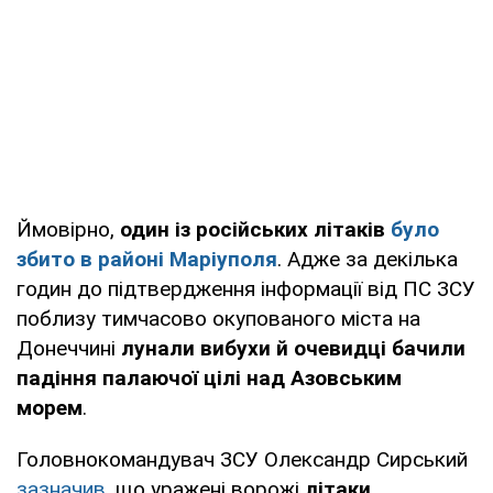
Ймовірно,
один із російських літаків
було
збито в районі Маріуполя
. Адже за декілька
годин до підтвердження інформації від ПС ЗСУ
поблизу тимчасово окупованого міста на
Донеччині
лунали вибухи й очевидці бачили
падіння палаючої цілі над Азовським
морем
.
Головнокомандувач ЗСУ Олександр Сирський
зазначив
, що уражені ворожі
літаки