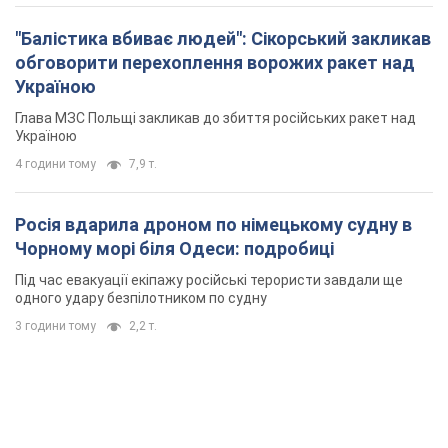
"Балістика вбиває людей": Сікорський закликав
обговорити перехоплення ворожих ракет над
Україною
Глава МЗС Польщі закликав до збиття російських ракет над
Україною
4 години тому
7,9 т.
Росія вдарила дроном по німецькому судну в
Чорному морі біля Одеси: подробиці
Під час евакуації екіпажу російські терористи завдали ще
одного удару безпілотником по судну
3 години тому
2,2 т.