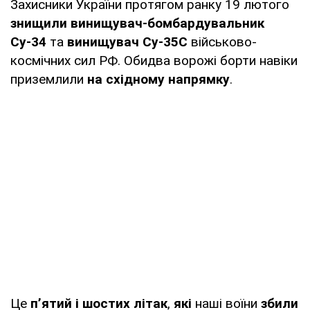
Захисники України протягом ранку 19 лютого
знищили винищувач-бомбардувальник
Су-34
та
винищувач Су-35С
військово-
космічних сил РФ. Обидва ворожі борти навіки
приземлили
на східному напрямку
.
Це
п’ятий і шостих літак
,
які
наші воїни
збили