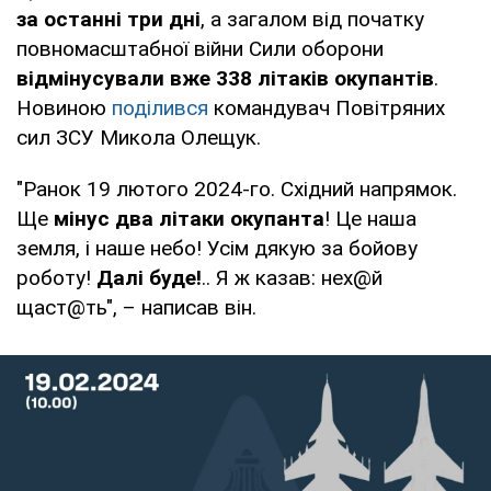
за останні три дні
, а загалом від початку
повномасштабної війни Сили оборони
відмінусували вже 338 літаків окупантів
.
Новиною
поділився
командувач Повітряних
сил ЗСУ Микола Олещук.
"Ранок 19 лютого 2024-го. Східний напрямок.
Ще
мінус два літаки окупанта
! Це наша
земля, і наше небо! Усім дякую за бойову
роботу!
Далі буде!
.. Я ж казав: нех@й
щаст@ть", – написав він.