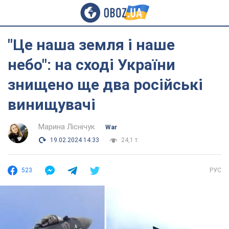
"Це наша земля і наше
небо": на сході України
знищено ще два російські
винищувачі
Марина Ліснічук
War
19.02.2024 14:33
24,1 т.
523
РУС