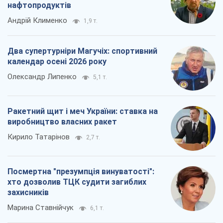
нафтопродуктів
Андрій Клименко
1,9 т.
Два супертурніри Магучіх: спортивний
календар осені 2026 року
Олександр Липенко
5,1 т.
Ракетний щит і меч України: ставка на
виробництво власних ракет
Кирило Татарінов
2,7 т.
Посмертна "презумпція винуватості":
хто дозволив ТЦК судити загиблих
захисників
Марина Ставнійчук
6,1 т.