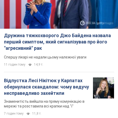
Дружина тяжкохворого Джо Байдена назвала
перший симптом, який сигналізував про його
"агресивний" рак
Спершу лікарі не надали цьому належної уваги
11 годин тому
14,9 т.
Відпустка Лесі Нікітюк у Карпатах
обернулася скандалом: чому ведучу
несправедливо захейтили
Знаменитість вийшла на пряму комунікацію в
мережі та розставила всі крапки над "і"
7 годин тому
11,8 т.