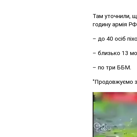
Там уточнили, щ
годину армія РФ
– до 40 осіб піх
– близько 13 мо
– по три ББМ.
"Продовжуємо за