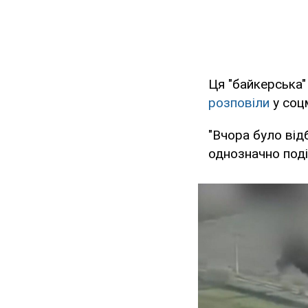
Ця "байкерська"
розповіли
у соцм
"Вчора було від
однозначно подія