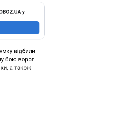
 OBOZ.UA у
ямку відбили
ну бою ворог
іки, а також