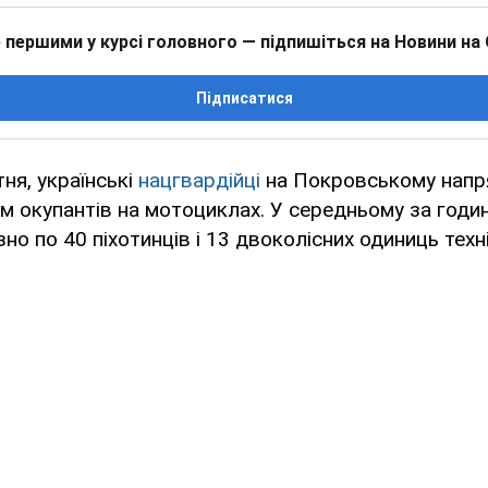
 першими у курсі головного — підпишіться на Новини на
Підписатися
тня, українські
нацгвардійці
на Покровському напр
 окупантів на мотоциклах. У середньому за годи
но по 40 піхотинців і 13 двоколісних одиниць техн