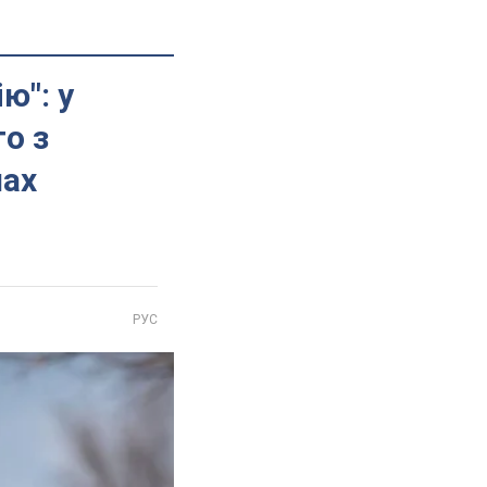
ю": у
о з
лах
РУС