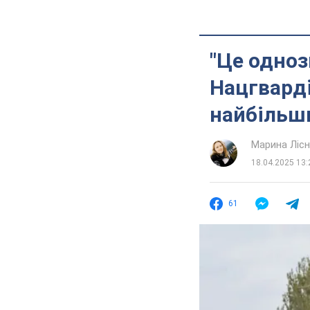
"Це однозн
Нацгварді
найбільши
Марина Лісн
18.04.2025 13:
61