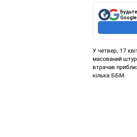
Будьте
Google
У четвер, 17 кві
масований штурм
втрачав приблиз
кілька ББМ.