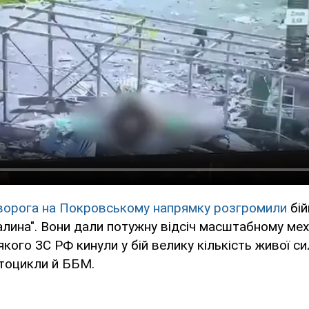
ворога на Покровському напрямку розгромили
бій
лина". Вони дали потужну відсіч масштабному ме
якого ЗС РФ кинули у бій велику кількість живої си
тоцикли й ББМ.