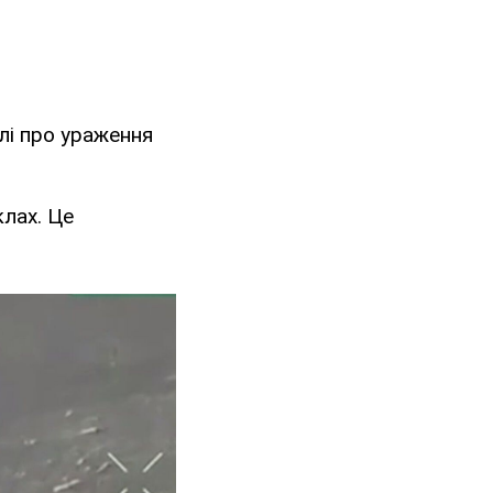
алі про ураження
клах. Це