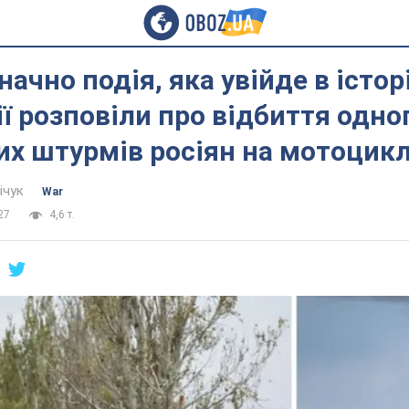
ачно подія, яка увійде в історі
ї розповіли про відбиття одног
х штурмів росіян на мотоцик
ічук
War
27
4,6 т.