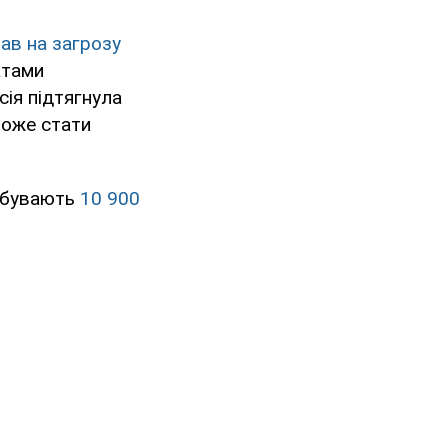
ав на загрозу
атами
сія підтягнула
може стати
ребувають
10 900