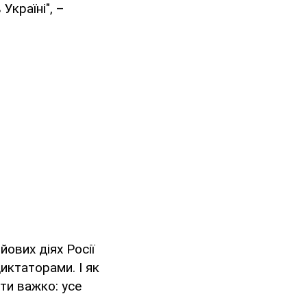
Україні", –
йових діях Росії
иктаторами. І як
ти важко: усе