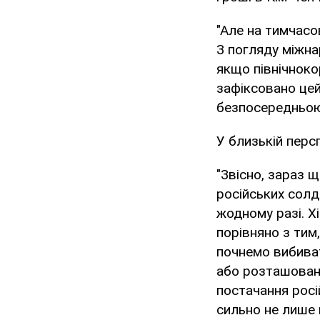
"Але на тимчасов
З погляду міжна
якщо північноко
зафіксовано цей
безпосередньою 
У близькій перс
"Звісно, зараз 
російських солда
жодному разі. Х
порівняно з тим,
почнемо вибиват
або розташовані
постачання росі
сильно не лише н