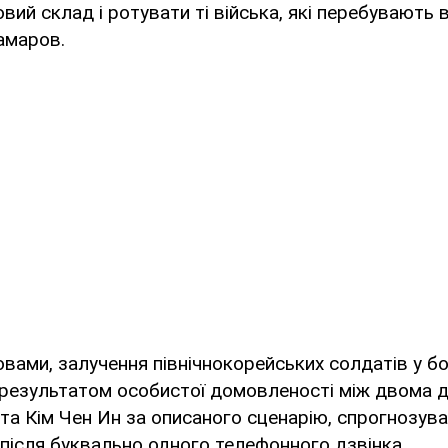
ий склад і ротувати ті війська, які перебувають в 
амаров.
овами, залучення північнокорейських солдатів у бо
 результатом особистої домовленості між двома д
 та Кім Чен Ин за описаного сценарію, спрогнозува
після буквально одного телефонного дзвінка.