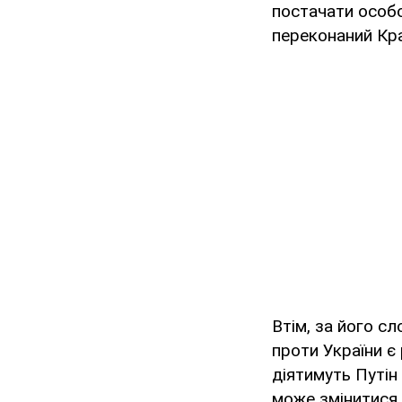
постачати особов
переконаний Кр
Втім, за його сл
проти України є
діятимуть Путін
може змінитися 