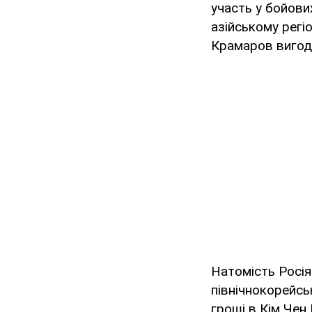
участь у бойових
азійському регіо
Крамаров вигоду
Натомість Росія
північнокорейсь
гроші в Кім Чен 