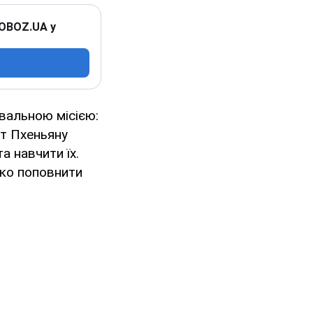
 OBOZ.UA у
вальною місією:
ут Пхеньяну
а навчити їх.
дко поповнити