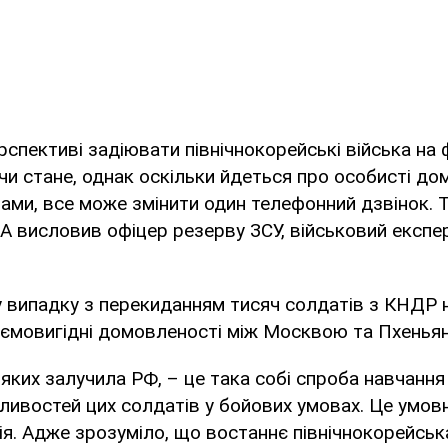
рспективі задіювати північнокорейські війська на ф
и стане, однак оскільки йдеться про особисті до
ми, все може змінити один телефонний дзвінок. Т
A висловив офіцер резерву ЗСУ, військовий експе
у випадку з перекиданням тисяч солдатів з КНДР 
аємовигідні домовленості між Москвою та Пхенья
яких залучила РФ, – це така собі спроба навчанн
ивостей цих солдатів у бойових умовах. Це умов
ія. Адже зрозуміло, що востаннє північнокорейськ