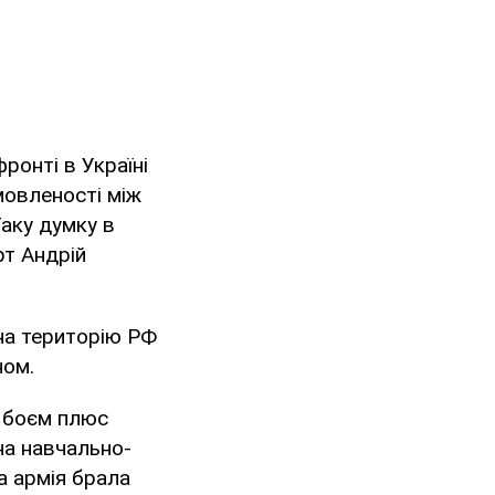
ронті в Україні
мовленості між
аку думку в
рт Андрій
на територію РФ
ном.
я боєм плюс
на навчально-
а армія брала