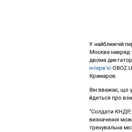
У найближчій пе
Москва навряд ч
двома диктатора
інтерв'ю
OBOZ.U
Крамаров.
Він вважає, що 
йдеться про вз
"Солдати КНДР, 
визначення можл
тренувальна міс