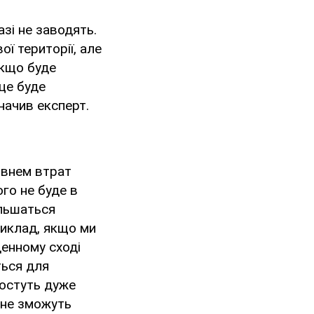
азі не заводять.
ї території, але
якщо буде
це буде
начив експерт.
івнем втрат
ого не буде в
ільшаться
приклад, якщо ми
денному сході
ться для
ростуть дуже
и не зможуть