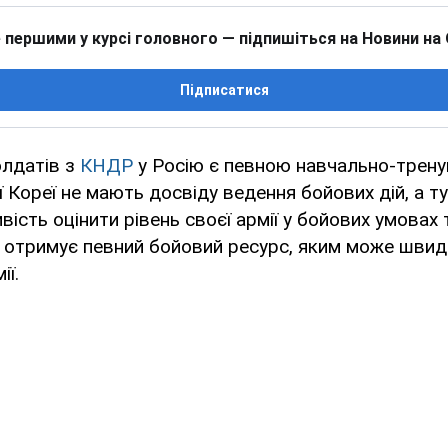
 першими у курсі головного — підпишіться на Новини на
Підписатися
олдатів з
КНДР
у Росію є певною навчально-трену
ої Кореї не мають досвіду ведення бойових дій, а т
сть оцінити рівень своєї армії у бойових умовах т
я отримує певний бойовий ресурс, яким може шви
ії.