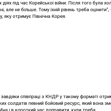
 діях під час Корейської війни. Після того була хо
ні, але не більше. Тому їхній рівень треба оцінити",
, яку отримує Північна Корея.
 завдяки співпраці з КНДР у такому форматі отрим
ких солдатів певний бойовий ресурс, який вона зм
Ина і в короткий час доправити, куди треба.