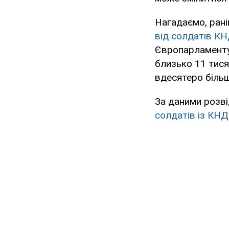
Нагадаємо, ран
від солдатів КН
Європарламенту,
близько 11 тися
вдесятеро більш
За даними розві
солдатів із КНД