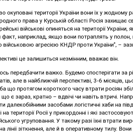
о окуповані території України вони їх у жодному р
родного права у Курській області Росія захищає сво
рейські військові опиняться на території України, 
 факт, наприклад, якщо вони потраплять у полон, 
військовою агресією КНДР проти України", – заз
пективі це залишиться незмінним, вважає він.
щось передбачити важко. Будемо спостерігати за р
тів, але в найближчій перспективі, 3-6 місяців, ць
іба що протягом короткого часу втрати росіян зб
 що є зараз, кратно – вдвічі чи навіть втричі. На
и далекобійними засобами логістичні хаби на пів
 на території Росії у прикордонні і які застосовую
йського угруповання. У такому разі їхні втрати ви
а лінії зіткнення, але й в оперативному тилу. Вон