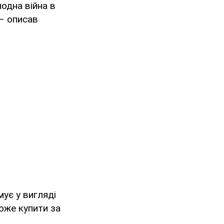
лодна війна в
 – описав
ує у вигляді
оже купити за