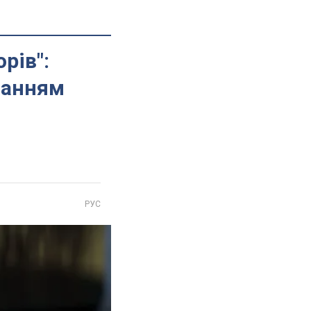
рів":
данням
РУС