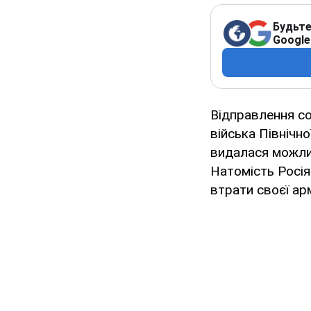
Будьте
Google
Відправлення с
війська Північн
видалася можливі
Натомість Росі
втрати своєї арм