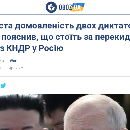
ста домовленість двох диктато
пояснив, що стоїть за переки
із КНДР у Росію
ка
War
31
2,7 т.