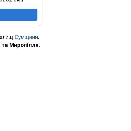
 селищ
Сумщини
.
 та Миропілля.