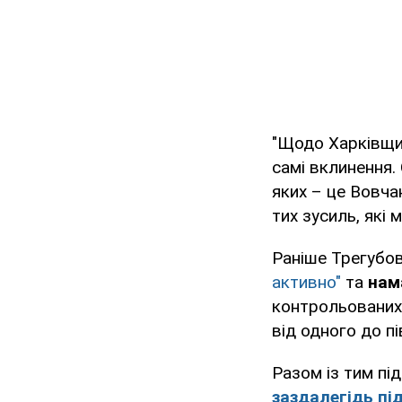
"Щодо Харківщини
самі вклинення.
яких – це Вовча
тих зусиль, які 
Раніше Трегубов
активно"
та
нам
контрольованих 
від одного до п
Разом із тим пі
заздалегідь під