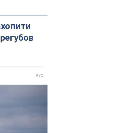
ахопити
Трегубов
РУС