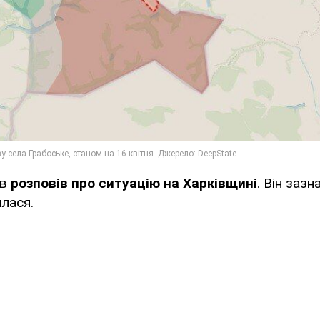
ов
розповів про ситуацію на Харківщині
. Він заз
илася.