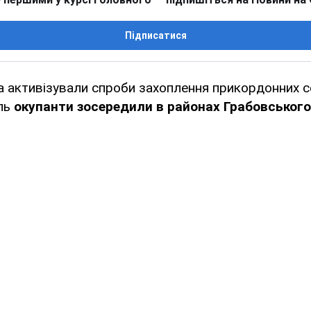
Підписатися
ка активізували спроби захоплення прикордонних
ль
окупанти зосередили в районах Грабовського