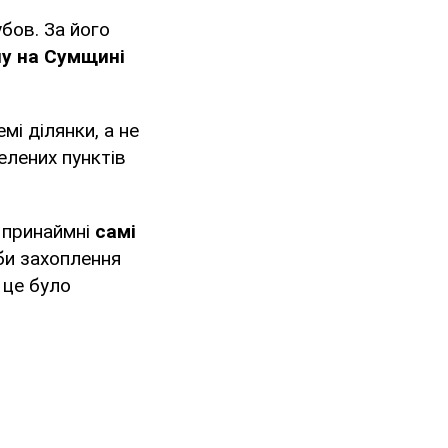
бов. За його
ну на Сумщині
і ділянки, а не
елених пунктів
е принаймні
самі
оби захоплення
 це було