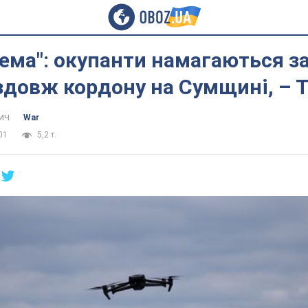
ема": окупанти намагаються з
довж кордону на Сумщині, – 
ич
War
01
5,2 т.