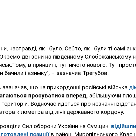
, насправді, як і було. Себто, як і були ті самі анкл
 Окремо дві зони на південному Слобожанському н
нськ.Тому, в принципі, тут нічого нового. Тут про
ми бачили і взимку", – зазначив Трегубов.
 зазначав, що на прикордонні російські війська
ді
агаються просуватися вперед,
збільшуючи пло
територій. Водночас йдеться про незначні відстан
івтора кілометра від лінії державного кордону.
дрозділи Сил оборони України на Сумщині
відійшли
готовлені позиції
в районі Миропільського Красн