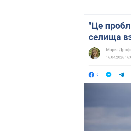
"Це пробл
селища вз
Марія Дроф
16.04.2026 16:
0