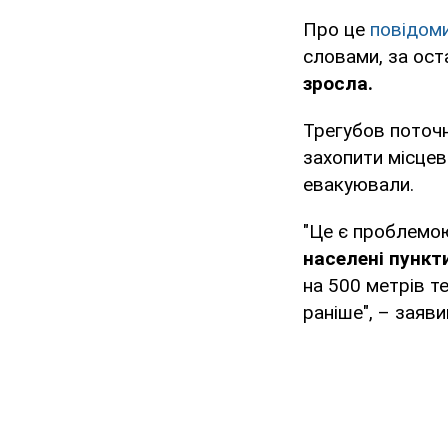
Про це
повідом
словами, за ост
зросла.
Трегубов поточн
захопити місцев
евакуювали.
"Це є проблемою
населені пункт
на 500 метрів те
раніше", – заяви