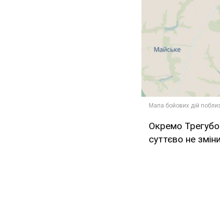
Окремо Трегуб
суттєво не змін