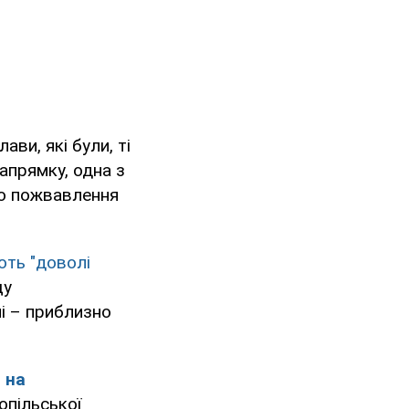
ави, які були, ті
апрямку, одна з
сто пожвавлення
ють "доволі
щу
і – приблизно
 на
опільської