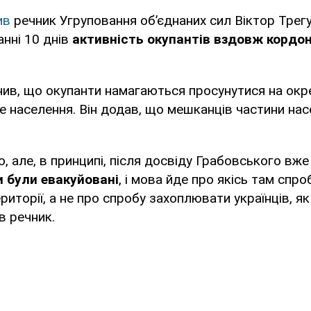
ив
речник Угруповання об’єднаних сил Віктор Трегу
анні 10 днів
активність окупантів вздовж кордо
ив, що окупанти намагаються просунутися на окрем
е населення. Він додав, що мешканців частини нас
, але, в принципі, після досвіду Грабовського вж
и були евакуйовані
, і мова йде про якісь там спр
риторії, а не про спробу захоплювати українців, як
в речник.