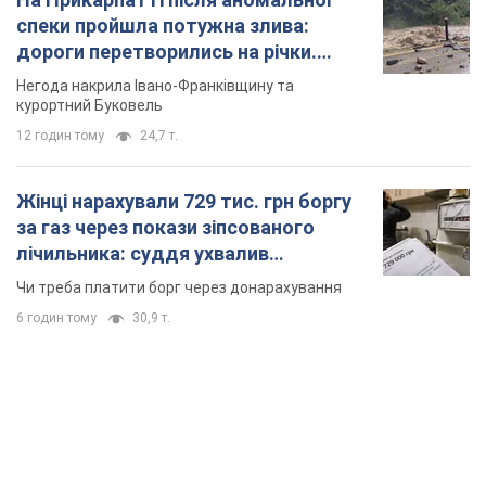
спеки пройшла потужна злива:
дороги перетворились на річки.
Відео
Негода накрила Івано-Франківщину та
курортний Буковель
12 годин тому
24,7 т.
Жінці нарахували 729 тис. грн боргу
за газ через покази зіпсованого
лічильника: суддя ухвалив
неочікуване рішення
Чи треба платити борг через донарахування
6 годин тому
30,9 т.