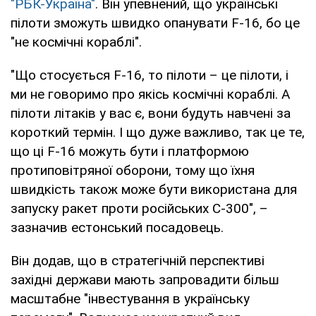
"РБК-Україна"
. Він упевнений, що українські
пілоти зможуть швидко опанувати F-16, бо це
"не космічні кораблі".
"Що стосується F-16, то пілоти – це пілоти, і
ми не говоримо про якісь космічні кораблі. А
пілоти літаків у вас є, вони будуть навчені за
короткий термін. І що дуже важливо, так це те,
що ці F-16 можуть бути і платформою
протиповітряної оборони, тому що їхня
швидкість також може бути використана для
запуску ракет проти російських С-300", –
зазначив естонський посадовець.
Він додав, що в стратегічній перспективі
західні держави мають запровадити більш
масштабне "інвестування в українську