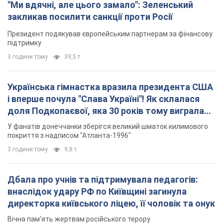
"Ми вдячні, але цього замало": Зеленський
закликав посилити санкції проти Росії
Президент подякував європейським партнерам за фінансову
підтримку
3 години тому
39,5 т.
Українська гімнастка вразила президента США
і вперше почула "Слава Україні"! Як склалася
доля Подкопаєвої, яка 30 років тому виграла
"золото" Олімпіади
У фанатів донеччанки зберігся великий шматок килимового
покриття з надписом "Атланта-1996"
3 години тому
9,8 т.
Дбала про учнів та підтримувала педагогів:
внаслідок удару РФ по Київщині загинула
директорка київського ліцею, її чоловік та онук
Вічна пам'ять жертвам російського терору