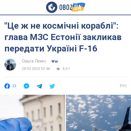
"Це ж не космічні кораблі":
глава МЗС Естонії закликав
передати Україні F-16
Ольга Ліпич
War
28.03.2023 02:48
8,9 т.
22
РУС