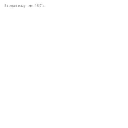
8 годин тому
18,7 т.