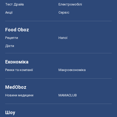
Ринки та компанії
Макроекономіка
MedOboz
Новини медицини
MAMACLUB
Шоу
Афіша
Плітки
Краса
Мода
Жіночий журнал