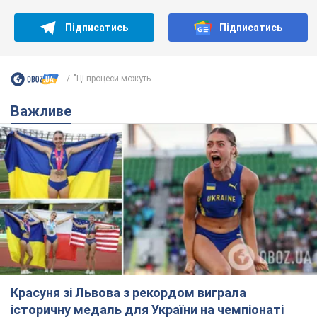
Красуня зі Львова з рекордом виграла
історичну медаль для України на чемпіонаті
світу з легкої атлетики U20. Відео
Наша співвітчизниця блискуче виступила в Орегоні
9.08.2026 09:32
67,5 т.
Брітні Спірс зізналася в уколах краси
і показала наслідки невдалої
косметології: ходила так майже
місяць
Помітний наслідок процедури зберігався
близько чотирьох тижнів