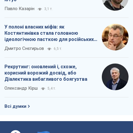
Діалектика вибагливого боягузтва
Олександр Кірш
5,4 т.
Всі думки
Про компанію
Команда
Правова інформація
Політика конфіденційності
Реклама на сайті
Документи
Редакційна політика
Журналісти OBOZ.UA на місці
подій
OBOZ.UA
Політика