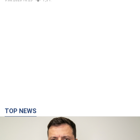
TOP NEWS
"Війна буде все більш відчутною в Росії":
Зеленський про наслідки нових ударів по
Україні, важливі звіти й атаки по об'єктах
ворога. Відео
Понад 300 тисяч сімей в Одесі та області залишалися без