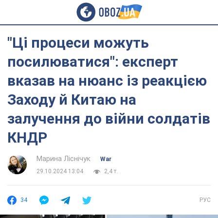
"Ці процеси можуть
посилюватися": експерт
вказав на нюанс із реакцією
Заходу й Китаю на
залучення до війни солдатів
КНДР
Марина Ліснічук
War
29.10.2024 13:04
2,4 т.
34
РУС