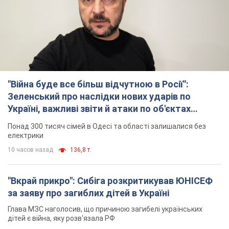
електрики
10 часов назад
136,8 т.
"Вкрай прикро": Сибіга розкритикував ЮНІСЕФ
за заяву про загиблих дітей в Україні
Глава МЗС наголосив, що причиною загибелі українських
дітей є війна, яку розв'язала РФ
8 часов назад
8,6 т.
"Суттєві руйнування": Росія завдала
масованого удару по видобувних активах і
буровому майданчику "Укрнафти"
Проти видобувної інфраструктури ворог застосував десятки
БПЛА
9 часов назад
7,2 т.