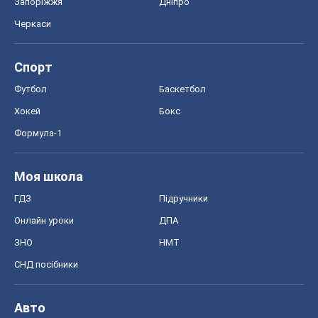
ГДЗ
Підручники
Онлайн уроки
ДПА
ЗНО
НМТ
СНД посібники
Авто
Тест Драйв
Електромобілі
Акції
Сервіс
Food Oboz
Рецепти
Напої
Дієти
Економіка