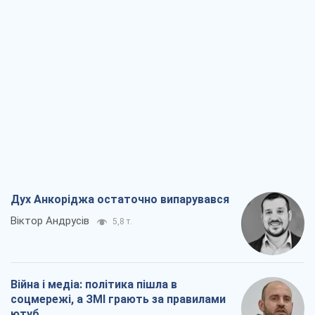
Дух Анкоріджа остаточно випарувався
Віктор Андрусів
5,8 т.
Війна і медіа: політика пішла в
соцмережі, а ЗМІ грають за правилами
ютуб
Павло Казарін
3,1 т.
У полоні власних міфів: як
Костянтинівка стала головною
ідеологічною пасткою для російських
окупантів
Дмитро Снєгирьов
6,5 т.
Рекрутинг: оновлений і, схоже,
корисний ворожий досвід, або