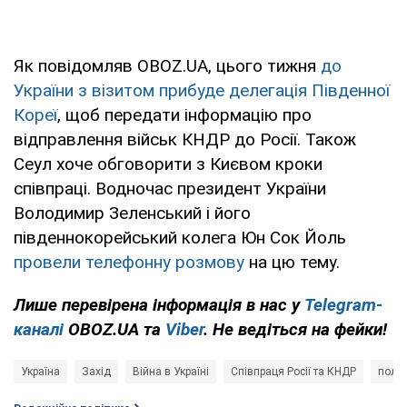
Як повідомляв OBOZ.UA, цього тижня
до
України з візитом прибуде делегація Південної
Кореї
, щоб передати інформацію про
відправлення військ КНДР до Росії. Також
Сеул хоче обговорити з Києвом кроки
співпраці. Водночас президент України
Володимир Зеленський і його
південнокорейський колега Юн Сок Йоль
провели телефонну розмову
на цю тему.
Лише перевірена інформація в нас у
Telegram-
каналі
OBOZ.UA та
Viber
. Не ведіться на фейки!
Україна
Захід
Війна в Україні
Співпраця Росії та КНДР
політ