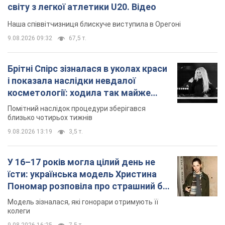
9.08.2026 13:19
3,5 т.
У 16–17 років могла цілий день не
їсти: українська модель Христина
Пономар розповіла про страшний бік
модельної кар’єри
Модель зізналася, які гонорари отримують її
колеги
9.08.2026 16:25
7,5 т.