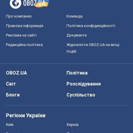
Світ
Розслідування
Блоги
Суспільство
Регіони України
Київ
Харків
Запоріжжя
Дніпро
Черкаси
Спорт
Футбол
Баскетбол
Хокей
Бокс
Формула-1
Моя школа