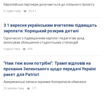
Європейські партнери долучаються до спільного проєкту
5 годин тому
55,9 т.
З 1 вересня українським вчителям підвищать
зарплати: Корецький розкрив деталі
Одночасно з підвищенням зарплат педагогам уряд
анонсував збільшення студентських стипендій
годину тому
690
"Нам теж вони потрібні": Трамп відповів на
прохання Зеленського щодо передачі Україні
ракет для Patriot
Американські запаси окремих боєприпасів обмежені
29 хвилин тому
171