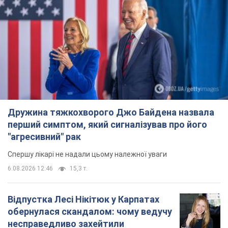
Дружина тяжкохворого Джо Байдена назвала
перший симптом, який сигналізував про його
"агресивний" рак
Спершу лікарі не надали цьому належної уваги
6.08.2026 12:46
15,3 т.
Відпустка Лесі Нікітюк у Карпатах
обернулася скандалом: чому ведучу
несправедливо захейтили