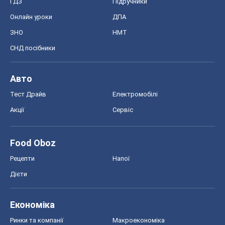
ГДЗ
Підручники
Онлайн уроки
ДПА
ЗНО
НМТ
СНД посібники
Авто
Тест Драйв
Електромобілі
Акції
Сервіс
Food Oboz
Рецепти
Напої
Дієти
Економіка
Ринки та компанії
Макроекономіка