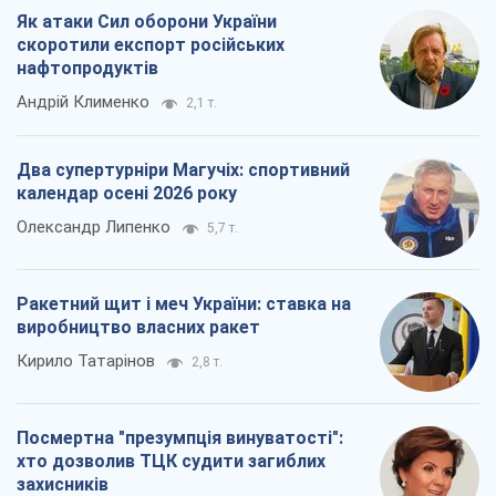
Як атаки Сил оборони України
скоротили експорт російських
нафтопродуктів
Андрій Клименко
2,1 т.
Два супертурніри Магучіх: спортивний
календар осені 2026 року
Олександр Липенко
5,7 т.
Ракетний щит і меч України: ставка на
виробництво власних ракет
Кирило Татарінов
2,8 т.
Посмертна "презумпція винуватості":
хто дозволив ТЦК судити загиблих
захисників