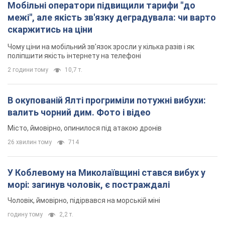
Мобільні оператори підвищили тарифи "до
межі", але якість зв'язку деградувала: чи варто
скаржитись на ціни
Чому ціни на мобільний зв'язок зросли у кілька разів і як
поліпшити якість інтернету на телефоні
2 години тому
10,7 т.
В окупованій Ялті прогриміли потужні вибухи:
валить чорний дим. Фото і відео
Місто, ймовірно, опинилося під атакою дронів
26 хвилин тому
714
У Коблевому на Миколаївщині стався вибух у
морі: загинув чоловік, є постраждалі
Чоловік, ймовірно, підірвався на морській міні
годину тому
2,2 т.