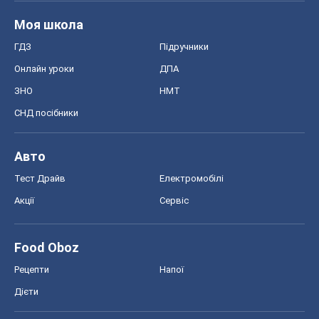
Моя школа
ГДЗ
Підручники
Онлайн уроки
ДПА
ЗНО
НМТ
СНД посібники
Авто
Тест Драйв
Електромобілі
Акції
Сервіс
Food Oboz
Рецепти
Напої
Дієти