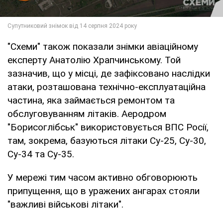
"Схеми" також показали знімки авіаційному
експерту Анатолію Храпчинському. Той
зазначив, що у місці, де зафіксовано наслідки
атаки, розташована технічно-експлуатаційна
частина, яка займається ремонтом та
обслуговуванням літаків. Аеродром
"Борисоглібськ" використовується ВПС Росії,
там, зокрема, базуються літаки Су-25, Су-30,
Су-34 та Су-35.
У мережі тим часом активно обговорюють
припущення, що в уражених ангарах стояли
"важливі військові літаки".