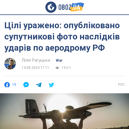
Цілі уражено: опубліковано
супутникові фото наслідків
ударів по аеродрому РФ
Лілія Рагуцька
War
14.08.2024 17:11
19,6 т.
19
РУС