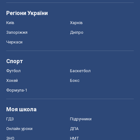
Регіони України
Київ
Харків
Запоріжжя
Дніпро
Черкаси
Спорт
Футбол
Баскетбол
Хокей
Бокс
Формула-1
Моя школа
ГДЗ
Підручники
Онлайн уроки
ДПА
ЗНО
НМТ