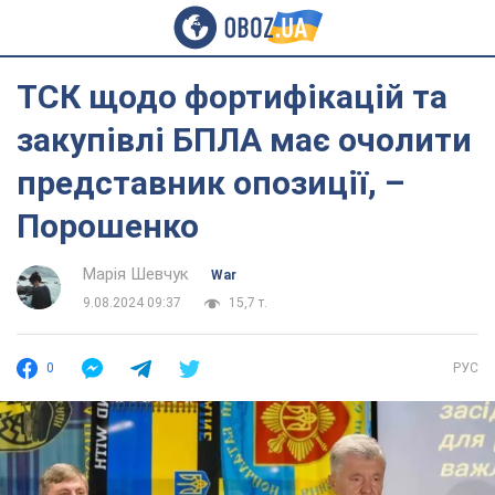
ТСК щодо фортифікацій та
закупівлі БПЛА має очолити
представник опозиції, –
Порошенко
Марія Шевчук
War
9.08.2024 09:37
15,7 т.
0
РУС