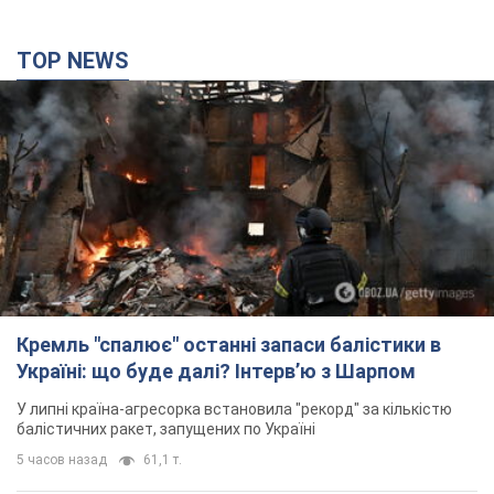
TOP NEWS
Кремль "спалює" останні запаси балістики в
Україні: що буде далі? Інтерв’ю з Шарпом
У липні країна-агресорка встановила "рекорд" за кількістю
балістичних ракет, запущених по Україні
5 часов назад
61,1 т.