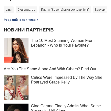
ціни
будівництво
Партія "Європейська солідарність"
Верховна Р
Редакційна політика