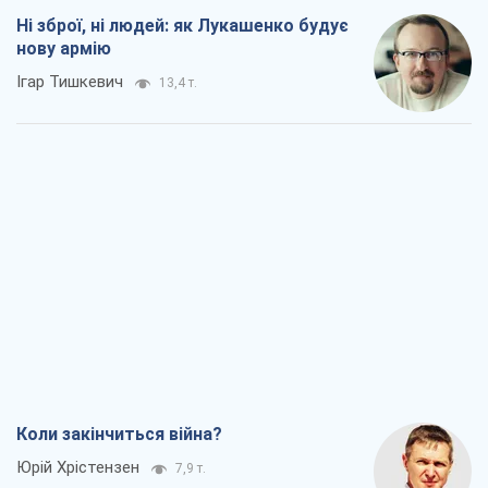
Коли закінчиться війна?
Юрій Хрістензен
7,9 т.
Україна вступила в надзвичайний
економічний стан. Чи є світло вкінці
тунелю?
Вадим Денисенко
6,6 т.