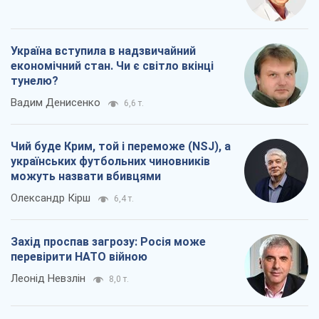
Чий буде Крим, той і переможе (NSJ), а
українських футбольних чиновників
можуть назвати вбивцями
Олександр Кірш
6,4 т.
Захід проспав загрозу: Росія може
перевірити НАТО війною
Леонід Невзлін
8,0 т.
Всі думки
Про компанію
Команда
Правова інформація
Політика конфіденційності