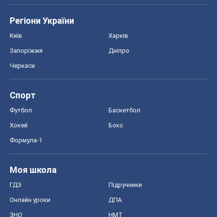
Футбол
Баскетбол
Хокей
Бокс
Формула-1
Моя школа
ГДЗ
Підручники
Онлайн уроки
ДПА
ЗНО
НМТ
СНД посібники
Авто
Тест Драйв
Електромобілі
Акції
Сервіс