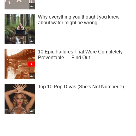
Підпишись на Telegram-канал і подивись, що відбудеться
далі!