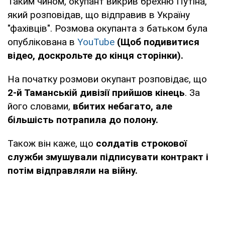
Таким чином, окупант викрив брехню Путіна,
який розповідав, що відправив в Україну
"фахівців". Розмова окупанта з батьком була
опублікована в
YouTube
(Щоб подивитися
відео, доскрольте до кінця сторінки).
На початку розмови окупант розповідає, що
2-й Таманській дивізії прийшов кінець
. За
його словами,
вбитих небагато, але
більшість потрапила до полону.
Також він каже, що
солдатів строкової
служби змушували підписувати контракт і
потім відправляли на війну.