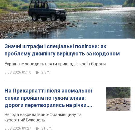
Україні не завадить взяти приклад із країн Європи
8.08.2026 05:10
2,3 т.
На Прикарпатті після аномальної
спеки пройшла потужна злива:
дороги перетворились на річки.
Відео
Негода накрила Івано-Франківщину та
курортний Буковель
8.08.2026 09:27
31,5 т.
Жінці нарахували 729 тис. грн боргу
за газ через покази зіпсованого
лічильника: суддя ухвалив
неочікуване рішення
Чи треба платити борг через донарахування
9 часов назад
31,3 т.