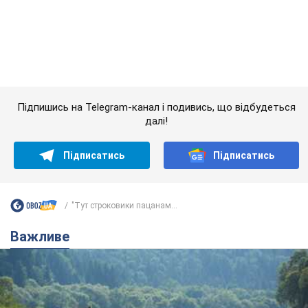
Підписатись
Підписатись
"Тут строковики пацанам...
Важливе
Значні штрафи і спеціальні полігони: як
проблему джипінгу вирішують за кордоном