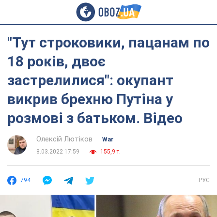
"Тут строковики, пацанам по
18 років, двоє
застрелилися": окупант
викрив брехню Путіна у
розмові з батьком. Відео
Олексій Лютіков
War
8.03.2022 17:59
155,9 т.
794
РУС