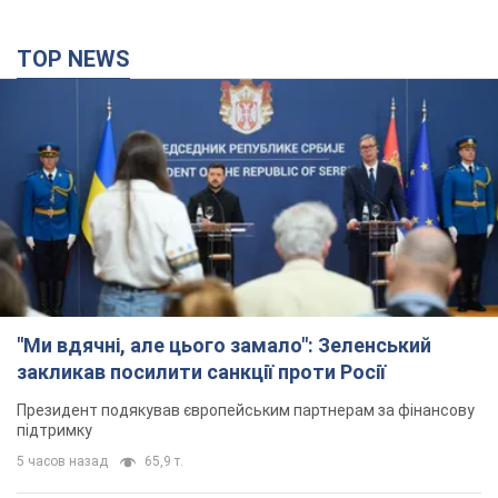
"Ми вдячні, але цього замало": Зеленський
закликав посилити санкції проти Росії
Президент подякував європейським партнерам за фінансову
підтримку
5 часов назад
65,9 т.
Україна придбала у Туреччини 70 балістичних
ракет і багато іншого озброєння: у Держдепі
США оприлюднили список
Держдеп вже поставив до відома американський Конгрес
3 часа назад
7,5 т.
"Нас почули на одне вухо": у містах України 24-й