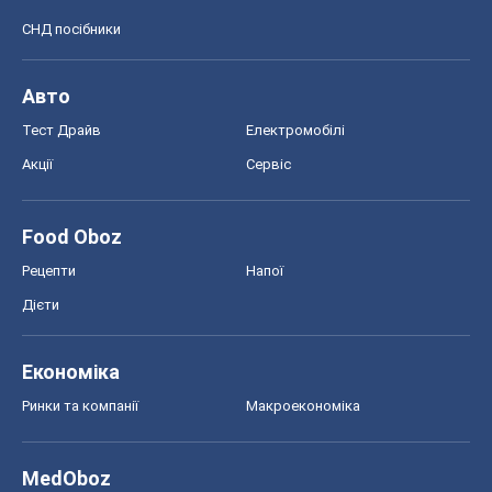
Food Oboz
Рецепти
Напої
Дієти
Економіка
Ринки та компанії
Макроекономіка
MedOboz
Новини медицини
MAMACLUB
Шоу
Афіша
Плітки
Краса
Мода
Жіночий журнал