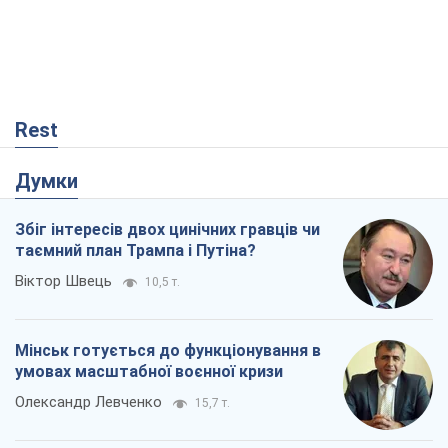
Збіг інтересів двох цинічних гравців чи
таємний план Трампа і Путіна?
Віктор Швець
10,5 т.
Мінськ готується до функціонування в
умовах масштабної воєнної кризи
Олександр Левченко
15,7 т.
Ні зброї, ні людей: як Лукашенко будує
нову армію
Ігар Тишкевич
13,4 т.