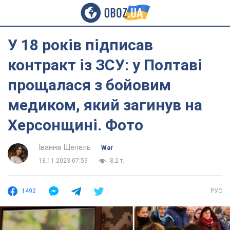
У 18 років підписав
контракт із ЗСУ: у Полтаві
прощалася з бойовим
медиком, який загинув на
Херсонщині. Фото
Іванна Шепель
War
18.11.2023 07:59
8,2 т.
1492
РУС