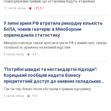
Глава держави заявив, що установки будуть атаковані
11 часов назад
125,5 т.
У липні армія РФ втратила рекордну кількість
БпЛА, човнів і катерів: в Міноборони
оприлюднили статистику
Минулого місяця також зросли втрати РФ у живій силі, танках
та кількість уражень на великій відстані
9 часов назад
4,6 т.
"Потрібні швидкі та нестандартні підходи":
Корецький пообіцяв надати бізнесу
пріоритетний доступ до наявних складських
приміщень
Так чи так, бізнес після обстрілів отримає підтримку
5 часов назад
915