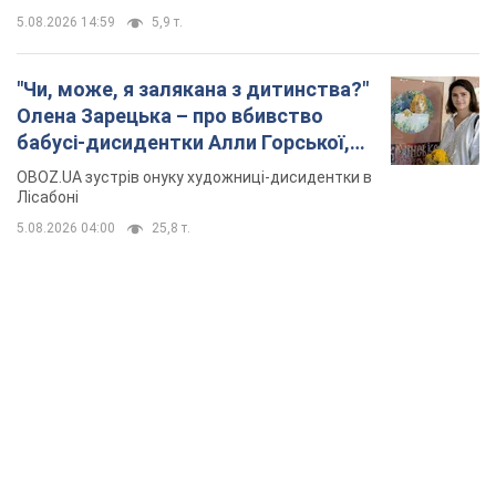
5.08.2026 14:59
5,9 т.
"Чи, може, я залякана з дитинства?"
Олена Зарецька – про вбивство
бабусі-дисидентки Алли Горської,
критику Дмитра Стуса та втечу в
OBOZ.UA зустрів онуку художниці-дисидентки в
Португалію з 5 дітьми
Лісабоні
5.08.2026 04:00
25,8 т.