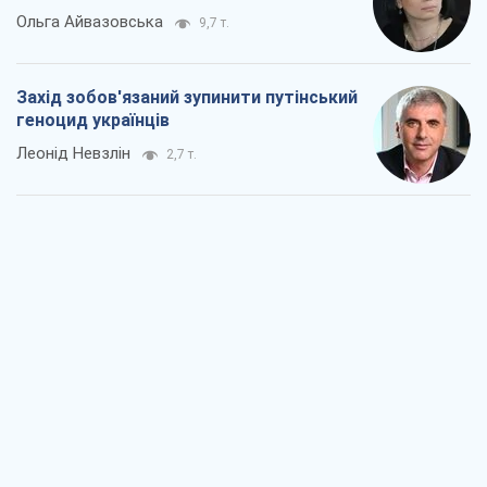
Ольга Айвазовська
9,7 т.
Захід зобов'язаний зупинити путінський
геноцид українців
Леонід Невзлін
2,7 т.