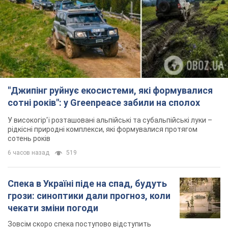
"Джипінг руйнує екосистеми, які формувалися
сотні років": у Greenpeace забили на сполох
У високогір'ї розташовані альпійські та субальпійські луки –
рідкісні природні комплекси, які формувалися протягом
сотень років
6 часов назад
519
Спека в Україні піде на спад, будуть
грози: синоптики дали прогноз, коли
чекати зміни погоди
Зовсім скоро спека поступово відступить