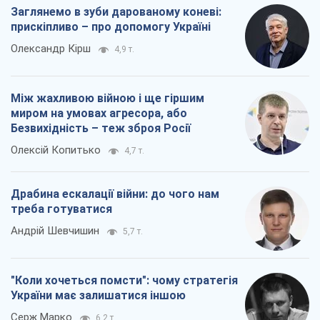
Заглянемо в зуби дарованому коневі:
прискіпливо – про допомогу Україні
Олександр Кірш
4,9 т.
Між жахливою війною і ще гіршим
миром на умовах агресора, або
Безвихідність – теж зброя Росії
Олексій Копитько
4,7 т.
Драбина ескалації війни: до чого нам
треба готуватися
Андрій Шевчишин
5,7 т.
"Коли хочеться помсти": чому стратегія
України має залишатися іншою
Серж Марко
6,2 т.