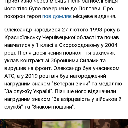
Приблизно через місяць після загибелі бійця
його тіло було повернене до Полтави. Про
похорон героя
повідомляє
місцеве видання.
Олександр народився 27 лютого 1998 року в
Красноїльську Чернівецької області та почав
навчатися у 1 класі в Скороходовому у 2004
році. Після досягнення повноліття захисник
уклав контракт зі Збройними Силами та
вирушив на фронт. Олександр був учасником
АТО, а у 2019 році він був нагороджений
нагрудним знаком "Ветеран війни" та медаллю
"За службу Україні". Пізніше його відзначили
нагрудним знаком "За взірцевість у військовій
службі" та "Знаком пошани".