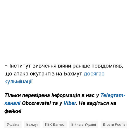
– Інститут вивчення війни раніше повідомляв,
що атака окупантів на Бахмут
досягає
кульмінації
.
Тільки перевірена інформація в нас у
Telegram-
каналі
Obozrevatel та у
Viber
. Не ведіться на
фейки!
Україна
Бахмут
ПВК Вагнер
Війна в Україні
Втрати Росії в ві