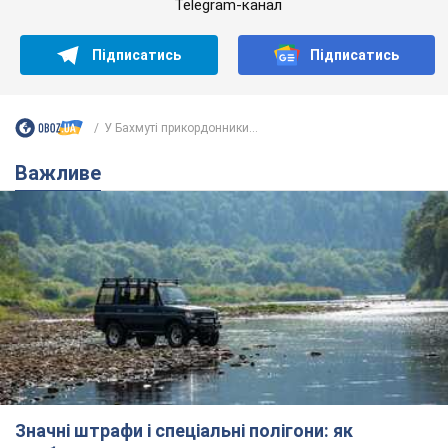
Значні штрафи і спеціальні полігони: як
проблему джипінгу вирішують за кордоном
Україні не завадить взяти приклад із країн Європи
8.08.2026 05:10
2,2 т.
На Прикарпатті після аномальної
спеки пройшла потужна злива:
дороги перетворились на річки.
Відео
Негода накрила Івано-Франківщину та
курортний Буковель
8.08.2026 09:27
30,0 т.