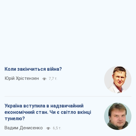
Україна вступила в надзвичайний
економічний стан. Чи є світло вкінці
тунелю?
Вадим Денисенко
6,5 т.
Чий буде Крим, той і переможе (NSJ), а
українських футбольних чиновників
можуть назвати вбивцями
Олександр Кірш
6,3 т.
Захід проспав загрозу: Росія може
перевірити НАТО війною
Леонід Невзлін
7,9 т.