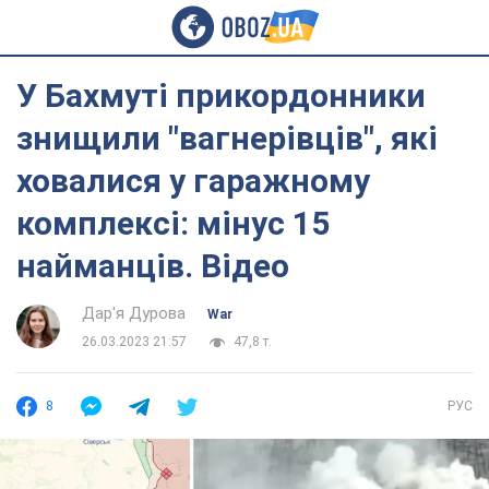
У Бахмуті прикордонники
знищили "вагнерівців", які
ховалися у гаражному
комплексі: мінус 15
найманців. Відео
Дар'я Дурова
War
26.03.2023 21:57
47,8 т.
8
РУС