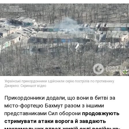
Прикордонники додали, що вони в битві за
місто-фортецю Бахмут разом з іншими
представниками Сил оборони
продовжують
стримувати атаки ворога й завдають
максимальних втрат живій силі російсько-