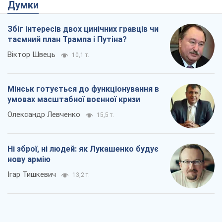
Ні зброї, ні людей: як Лукашенко будує
нову армію
Ігар Тишкевич
13,2 т.
Коли закінчиться війна?
Юрій Хрістензен
7,7 т.