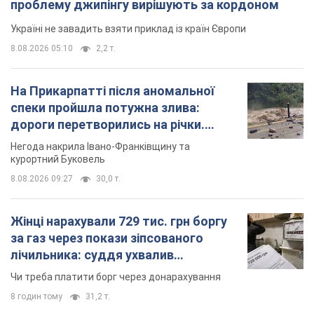
Жінці нарахували 729 тис. грн боргу
за газ через покази зіпсованого
лічильника: суддя ухвалив
неочікуване рішення
Чи треба платити борг через донарахування
8 годин тому
31,2 т.