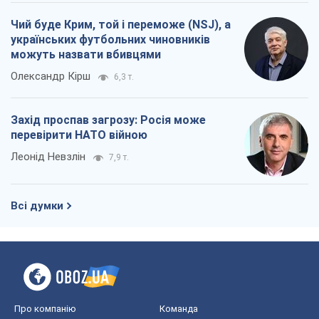
Всі думки
Про компанію
Команда
Правова інформація
Політика конфіденційності
Реклама на сайті
Документи
Редакційна політика
Журналісти OBOZ.UA на місці
подій
OBOZ.UA
Політика
Світ
Розслідування
Блоги
Суспільство