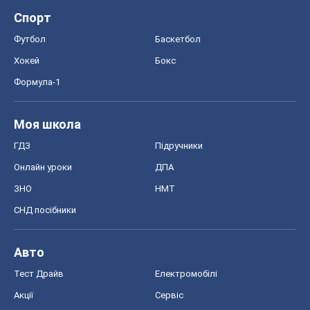
ЗНО
НМТ
СНД посібники
Авто
Тест Драйв
Електромобілі
Акції
Сервіс
Food Oboz
Рецепти
Напої
Дієти
Економіка
Ринки та компанії
Макроекономіка