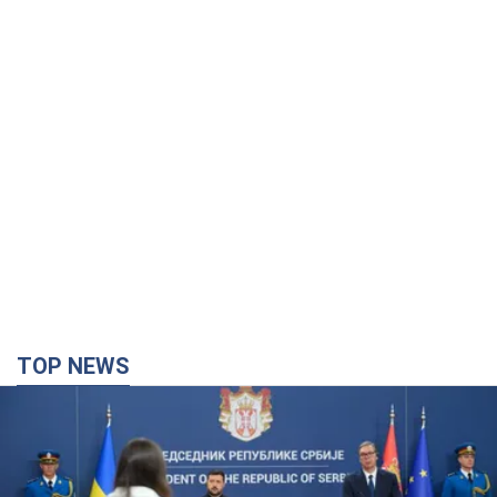
TOP NEWS
"Ми вдячні, але цього замало": Зеленський
закликав посилити санкції проти Росії
Президент подякував європейським партнерам за фінансову
підтримку
5 годин тому
65,4 т.