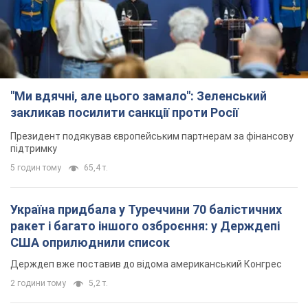
Україна придбала у Туреччини 70 балістичних
ракет і багато іншого озброєння: у Держдепі
США оприлюднили список
Держдеп вже поставив до відома американський Конгрес
2 години тому
5,2 т.
"Нас почули на одне вухо": у містах України 24-й
день поспіль тривають мітинги на підтримку
Федорова. Фото і відео
Антиурядові виступи з вимогою повернути Федорова досі
тривають
2 години тому
2,1 т.