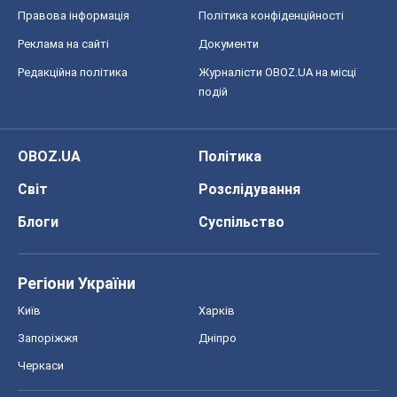
Регіони України
Київ
Харків
Запоріжжя
Дніпро
Черкаси
Спорт
Футбол
Баскетбол
Хокей
Бокс
Формула-1
Моя школа
ГДЗ
Підручники
Онлайн уроки
ДПА