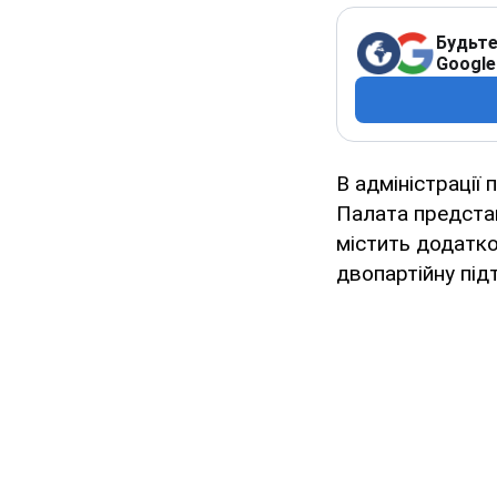
Будьте
Google
В адміністрації
Палата представ
містить додатко
двопартійну під