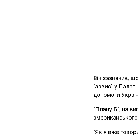
Він зазначив, щ
"завис" у Палат
допомоги Україн
"Плану Б", на в
американського
"Як я вже говор