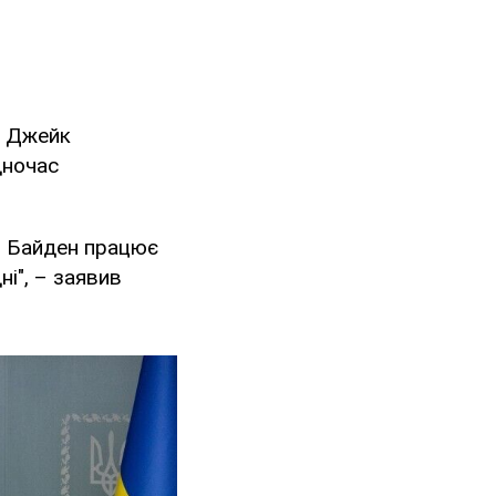
и Джейк
дночас
.
т Байден працює
і", – заявив