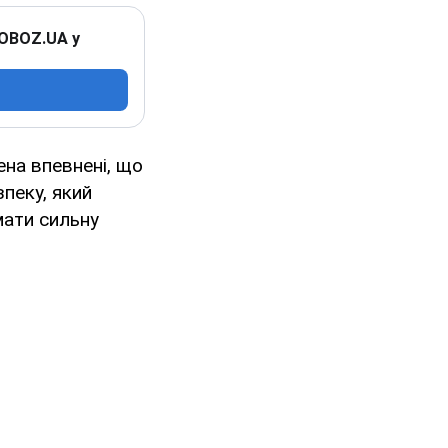
 OBOZ.UA у
на впевнені, що
пеку, який
мати сильну