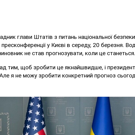
адник глави Штатів з питань національної безпек
с пресконференції у Києві в середу, 20 березня. Во
иновник не став прогнозувати, коли це станеться
ад тим, щоб зробити це якнайшвидше, і президен
Але я не можу зробити конкретний прогноз сьогодн