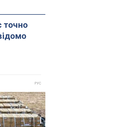
с точно
відомо
РУС