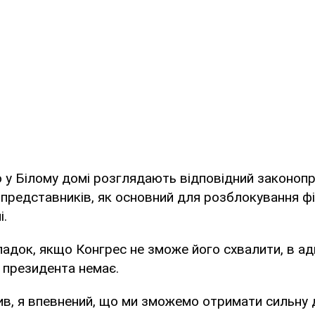
о у Білому домі розглядають відповідний законопр
і представників, як основний для розблокування ф
і.
ипадок, якщо Конгрес не зможе його схвалити, в адм
 президента немає.
ив, я впевнений, що ми зможемо отримати сильну 