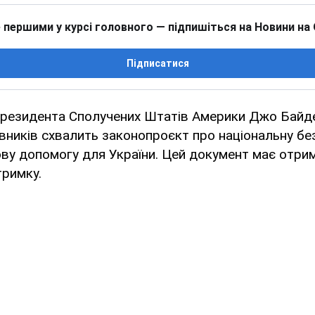
 першими у курсі головного — підпишіться на Новини на
Підписатися
 президента Сполучених Штатів Америки Джо Байде
ників схвалить законопроєкт про національну без
ву допомогу для України. Цей документ має отри
тримку.