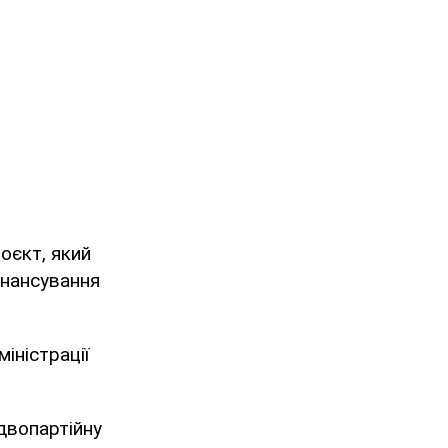
оєкт, який
інансування
іністрації
двопартійну