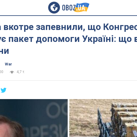
 вкотре запевнили, що Конгре
є пакет допомоги Україні: що 
ни
War
00
4,7 т.