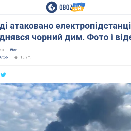
ді атаковано електропідстанції
іднявся чорний дим. Фото і від
ка
War
07:56
13,9 т.