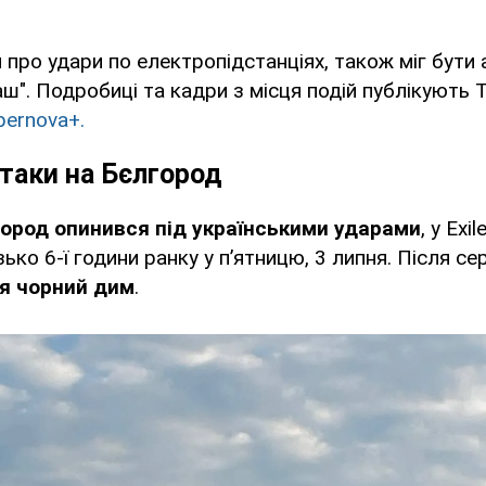
про удари по електропідстанціях, також міг бути
ш". Подробиці та кадри з місця подій публікують 
pernova+.
таки на Бєлгород
ород опинився під українськими ударами
, у Exi
ко 6-ї години ранку у п’ятницю, 3 липня. Після сер
я чорний дим
.