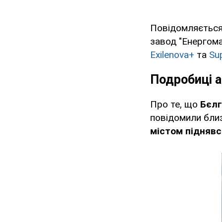
Повідомляється 
завод "Енергома
Exilenova+
та
Su
Подробиці а
Про те, що
Бєлг
повідомили близь
містом піднявс