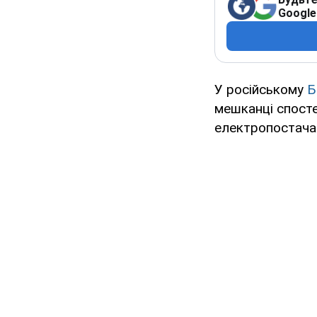
Google
У російському
Б
мешканці спостер
електропостача