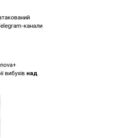
 атакований
Telegram-канали
lenova+
ії вибухів
над