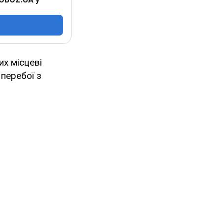
их місцеві
 перебої з