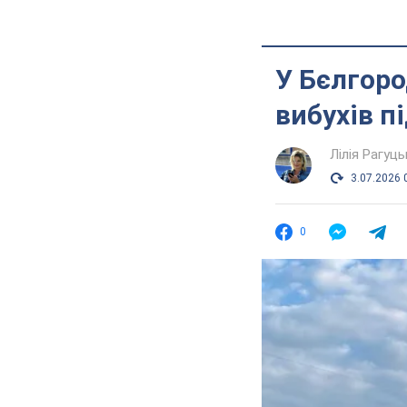
У Бєлгоро
вибухів п
Лілія Рагуць
3.07.2026 
0