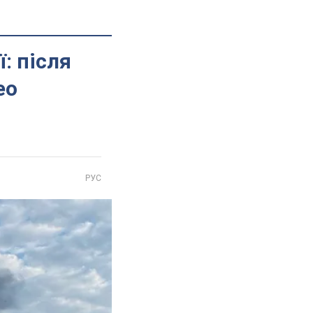
: після
ео
РУС