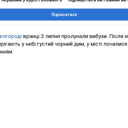
Підписатися
єлгороді
вранці 3 липня пролунали вибухи. Після н
ігають у небі густий чорний дим, у місті почалися
нням.