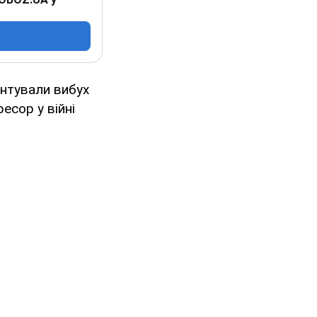
нтували вибух
есор у війні