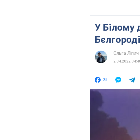
У Білому 
Бєлгороді
Ольга Ліпич
2.04.2022 04:4
25