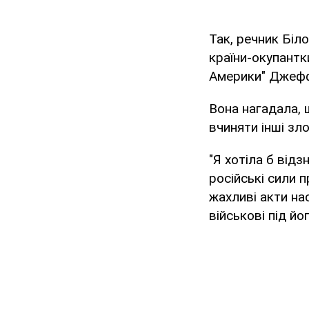
Так, речник Біл
країни-окупантк
Америки" Джефф
Вона нагадала, 
вчиняти інші зло
"Я хотіла б відз
російські сили 
жахливі акти на
військові під йо