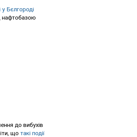
 у Бєлгороді
ад нафтобазою
ення до вибухів
міти, що
такі події