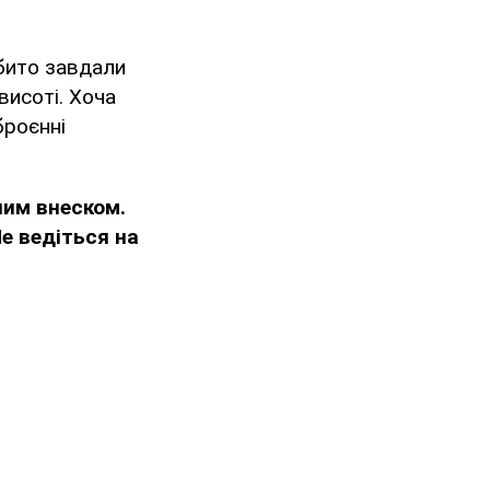
бито завдали
висоті. Хоча
броєнні
им внеском.
Не ведіться на