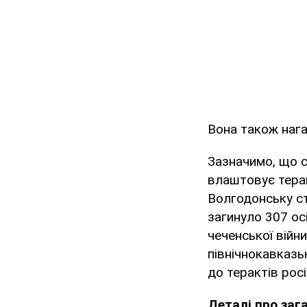
Вона також нага
Зазначимо, що с
влаштовує терак
Волгодонську ст
загинуло 307 ос
чеченської війни
північнокавказьк
до терактів рос
Деталі про зага