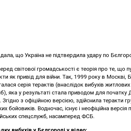
дала, що Україна не підтвердила удару по Бєлгоро
еред світової громадськості є теорія про те, що 
ти як привід для війни. Так, 1999 року в Москві, 
алася серія терактів (внаслідок вибухів житлових
іб), яка у результаті стала приводом для початку 
. Згідно з офіційною версією, здійснила теракти г
их бойовиків. Водночас, існує і неофіційна версія 
ійських спецслужб, насамперед ФСБ.
дку вибухів у Бєлгороді у відео: