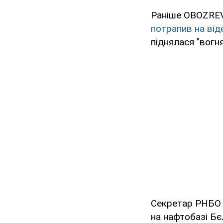
Раніше OBOZRE
потрапив на від
піднялася "вогня
Секретар РНБО О
на нафтобазі Бє