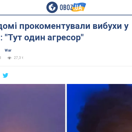
домі прокоментували вибухи у
: "Тут один агресор"
War
8
27,3 т.