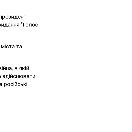
 президент
 видання "Голос
міста та
ійна, в якій
а здійснювати
а російські