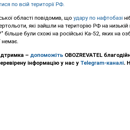
ися по всій території РФ.
ської області повідомив, що
удару по нафтобазі
ні
вертольоти, які зайшли на територію РФ на низькій 
" більше були схожі на російські Ка-52, яких на оз
ї немає.
підтримка –
допоможіть
OBOZREVATEL благодійн
еревірену інформацію у нас у
Telegram-каналі
. 