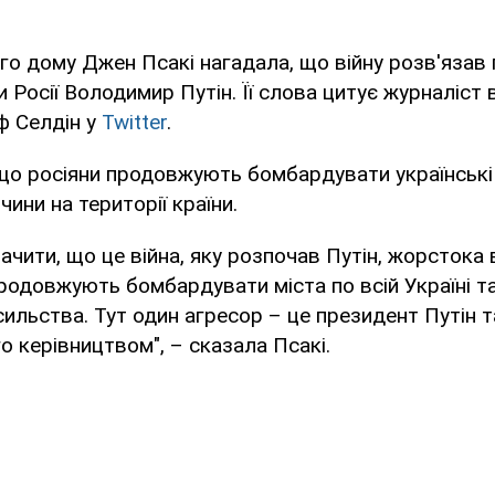
ого дому Джен Псакі нагадала, що війну розв'язав
и Росії Володимир Путін. Її слова цитує журналіст
 Селдін у
Twitter
.
що росіяни продовжують бомбардувати українські 
чини на території країни.
начити, що це війна, яку розпочав Путін, жорстока в
продовжують бомбардувати міста по всій Україні т
сильства. Тут один агресор – це президент Путін т
го керівництвом", – сказала Псакі.