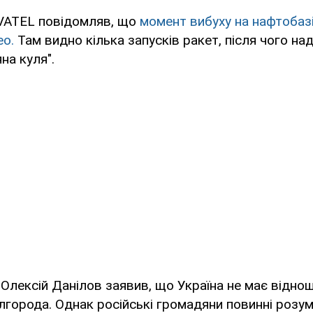
VATEL повідомляв, що
момент вибуху на нафтобазі
ео.
Там видно кілька запусків ракет, після чого н
на куля".
лексій Данілов заявив, що Україна не має віднош
лгорода. Однак російські громадяни повинні розу