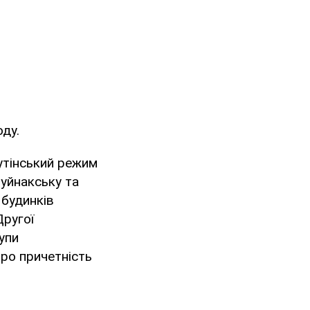
ду.
путінський режим
Буйнакську та
 будинків
Другої
рупи
про причетність