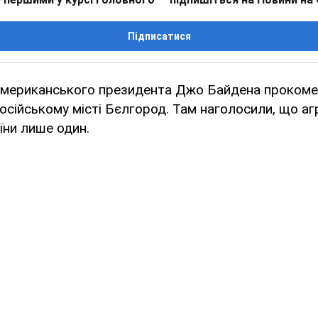
Підписатися
ї американського президента Джо Байдена прокоме
російському місті Бєлгород. Там наголосили, що агр
їни лише один.