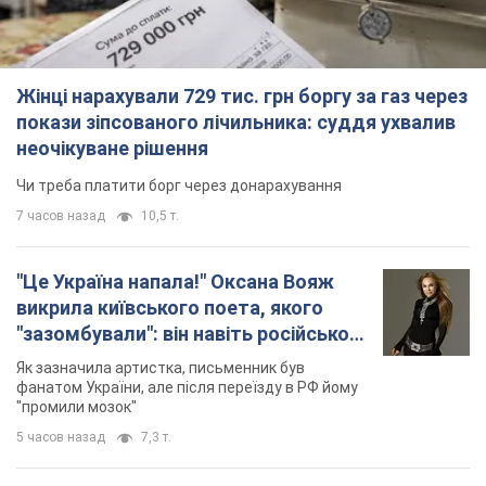
"Був знесилений": в Україні врятували
пораненого грифа, який обрав для
себе нетиповий маршрут. Фото
Травмованого птаха виявили на межі Київщині
та Черкащини
5 часов назад
2,8 т.