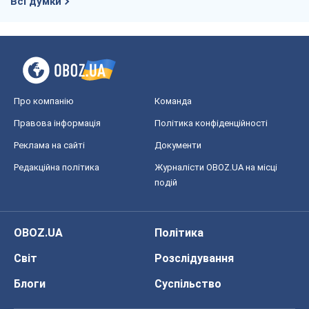
Регіони України
Київ
Харків
Запоріжжя
Дніпро
Черкаси
Спорт
Футбол
Баскетбол
Хокей
Бокс
Формула-1
Моя школа
ГДЗ
Підручники
Онлайн уроки
ДПА