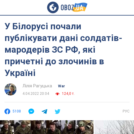
У Білорусі почали
публікувати дані солдатів-
мародерів ЗС РФ, які
причетні до злочинів в
Україні
Лілія Рагуцька
War
4.04.2022 20:04
124,0 т.
5108
РУС