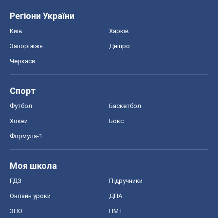
ЗНО
НМТ
СНД посібники
Авто
Тест Драйв
Електромобілі
Акції
Сервіс
Food Oboz
Рецепти
Напої
Дієти
Економіка
Ринки та компанії
Макроекономіка