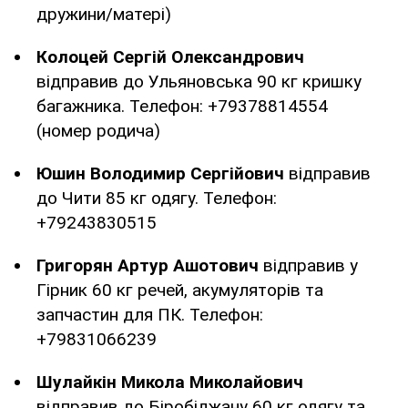
дружини/матері)
Колоцей Сергій Олександрович
відправив до Ульяновська 90 кг кришку
багажника. Телефон: +79378814554
(номер родича)
Юшин Володимир Сергійович
відправив
до Чити 85 кг одягу. Телефон:
+79243830515
Григорян Артур Ашотович
відправив у
Гірник 60 кг речей, акумуляторів та
запчастин для ПК. Телефон:
+79831066239
Шулайкін Микола Миколайович
відправив до Біробіджану 60 кг одягу та