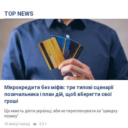
35 минут назад
3,3 т.
Росія вдарила по складах і інфраструктурі на
Дніпропетровщині: є загиблі і поранені. Фото
Заигнуло четверо людей
2 часа назад
5,9 т.
Зеленський зібрав нараду щодо підготовки
української балістики та антибалістичної
програми FREYJA: які рішення готуються
У Києві розраховують на успішне завершення проєкту FREYJA
2 часа назад
27,7 т.