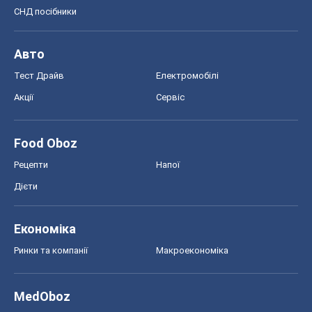
MedOboz
Новини медицини
MAMACLUB
Шоу
Афіша
Плітки
Краса
Мода
Жіночий журнал