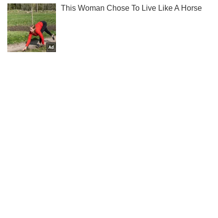
Ти ще не читаєш наш Telegram? А даремно! Підписуйся
Підписатись
Підписатись
У Білорусі почали...
Важливе