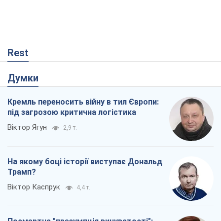
Посмертна "презумпція винуватості":
хто дозволив ТЦК судити загиблих
захисників
Марина Ставнійчук
879
Росія прагне деморалізувати
український тил. Що варто собі