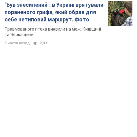
TOP NEWS
Мікрокредити без міфів: три типові сценарії
позичальника і план дій, щоб вберегти свої
гроші
Що мають діяти українці, аби не переплачувати за "швидку
позику"