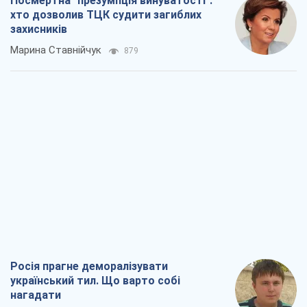
нагадати
Юрій Богданов
924
Господарі Чорного моря: про козацьку
морську славу
Юрій Кирпичов
858
"Покоління олів'є": звичка до
російського виявилася сильнішою за
війну
Руслан Горовий
3,8 т.
Ось кінцева мета російського
масованого удару
Ігор Чернецький
5,0 т.