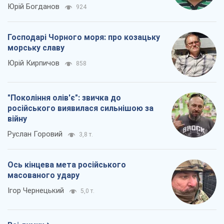
Всі думки
Про компанію
Команда
Правова інформація
Політика конфіденційності
Реклама на сайті
Документи
Редакційна політика
Журналісти OBOZ.UA на місці
подій
OBOZ.UA
Політика
Світ
Розслідування
Блоги
Суспільство