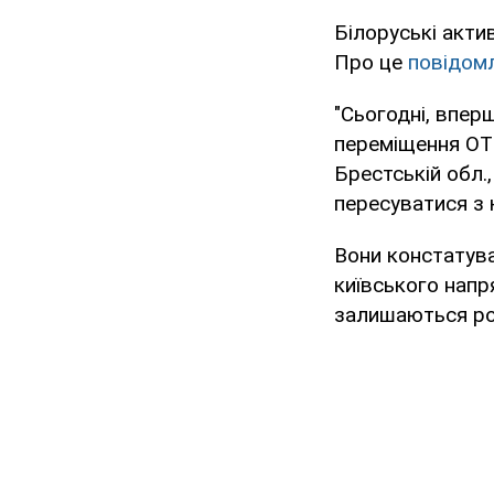
Білоруські актив
Про це
повідом
"Сьогодні, впер
переміщення ОТР
Брестській обл.,
пересуватися з 
Вони констатувал
київського напр
залишаються росі