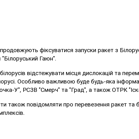
і продовжують фіксуватися запуски ракет з Білорусі
"Білоруський Гаюн".
білорусів відстежувати місця дислокацій та пере
лорусі. Особливо важливою буде будь-яка інформа
очка-У", РСЗВ "Смерч" та "Град", а також ОТРК "Іск
ти також повідомляти про перевезення ракет та 
мплексів.