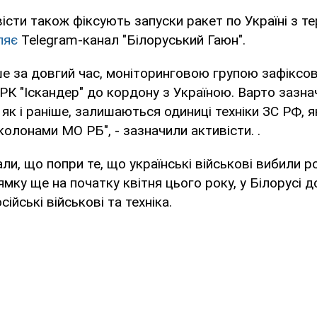
істи також фіксують запуски ракет по Україні з тер
ляє
Telegram-канал "Білоруський Гаюн".
ше за довгий час, моніторинговою групою зафіксо
К "Іскандер" до кордону з Україною. Варто зазна
 як і раніше, залишаються одиниці техніки ЗС РФ, 
колонами МО РБ", - зазначили активісти. .
и, що попри те, що українські військові вибили ро
ямку ще на початку квітня цього року, у Білорусі д
йські військові та техніка.