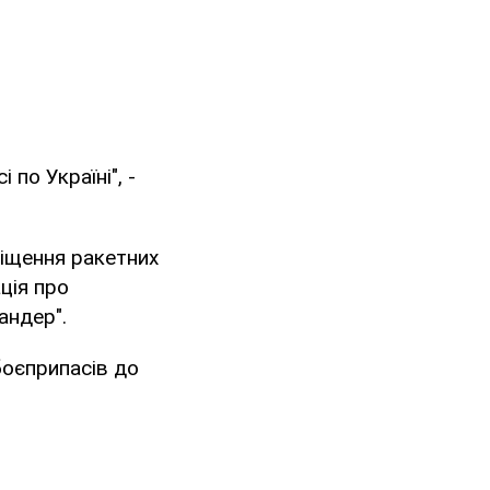
 по Україні", -
міщення ракетних
ція про
андер".
боєприпасів до