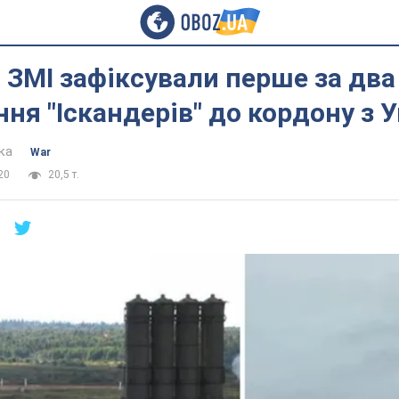
і ЗМІ зафіксували перше за два
ня "Іскандерів" до кордону з 
ка
War
20
20,5 т.