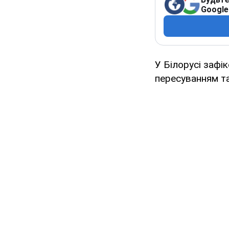
Google
У Білорусі зафі
пересуванням так