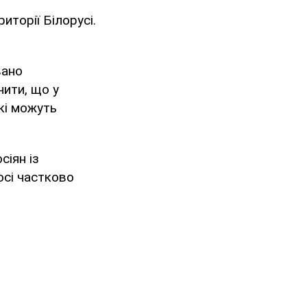
иторії Білорусі.
вано
чити, що у
які можуть
сіян із
осі частково