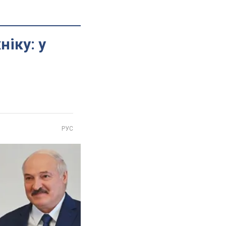
ніку: у
РУС