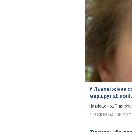
У Львові жінка 
маршрутці: полі
На місце події прибу
7 часов назад
9,9 т.