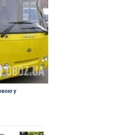
овою у