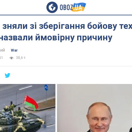
 зняли зі зберігання бойову тех
назвали ймовірну причину
ий
War
51
38,6 т.