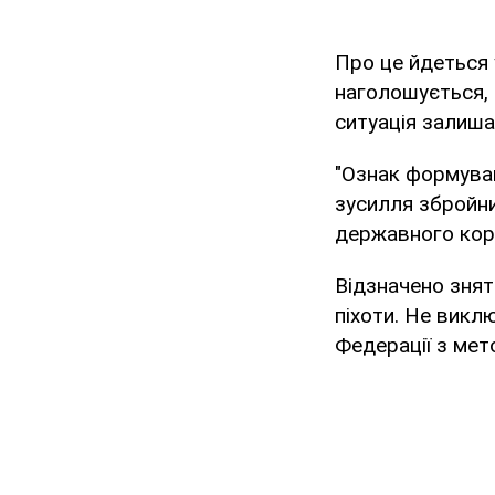
Про це йдеться
наголошується,
ситуація залиша
"Ознак формуван
зусилля збройни
державного кор
Відзначено знят
піхоти. Не викл
Федерації з мет