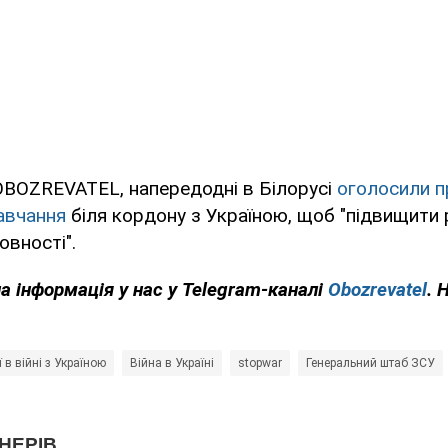
OBOZREVATEL, напередодні в Білорусі
оголосили п
навчання
біля кордону з Україною, щоб "підвищити 
овності".
на інформація у нас у Telegram-каналі
Obozrevatel
. 
ї в війні з Україною
Війна в Україні
stopwar
Генеральний штаб ЗСУ