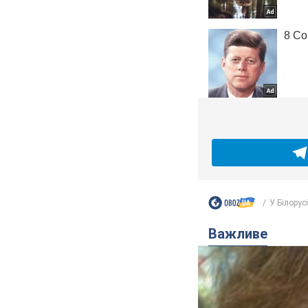
У Білорусі
Важливе