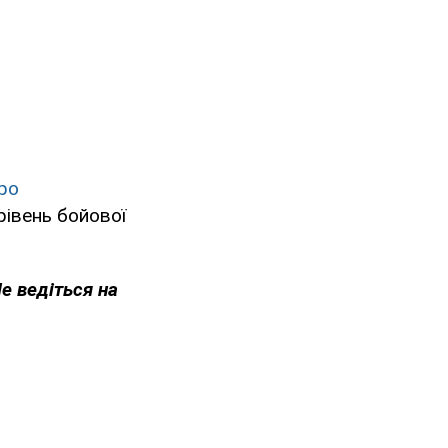
ро
рівень бойової
Не ведіться на