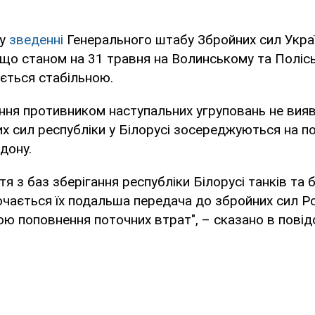
 у
зведенні
Генерального штабу Збройних сил Украї
 що станом на 31 травня на Волинському та Поліс
ється стабільною.
ня противником наступальних угруповань не вияв
х сил республіки у Білорусі зосереджуються на п
дону.
тя з баз зберігання республіки Білорусі танків та
ючається їх подальша передача до збройних сил Ро
ою поповнення поточних втрат", – сказано в повід