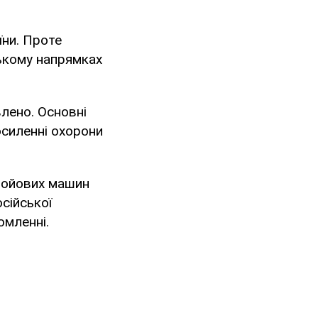
ни. Проте
ькому напрямках
лено. Основні
осиленні охорони
 бойових машин
сійської
омленні.