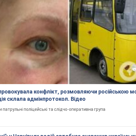
спровокувала конфлікт, розмовляючи російською м
ція склала адмінпротокол. Відео
ли патрульні поліцейські та слідчо-оперативна група