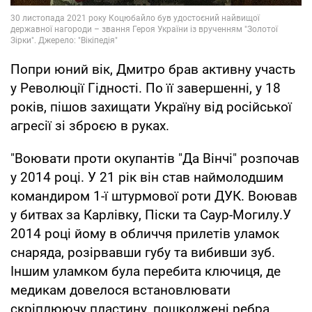
Попри юний вік, Дмитро брав активну участь
у Революції Гідності. По її завершенні, у 18
років, пішов захищати Україну від російської
агресії зі зброєю в руках.
"Воювати проти окупантів "Да Вінчі" розпочав
у 2014 році. У 21 рік він став наймолодшим
командиром 1-ї штурмової роти ДУК. Воював
у битвах за Карлівку, Піски та Саур-Могилу.У
2014 році йому в обличчя прилетів уламок
снаряда, розірвавши губу та вибивши зуб.
Іншим уламком була перебита ключиця, де
медикам довелося встановлювати
скріплюючу пластину, пошкоджені ребра.