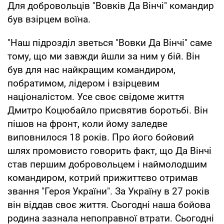
Для добровольців "Вовків Да Вінчі" командир
був взірцем воїна.
"Наш підрозділ зветься "Вовки Да Вінчі" саме
тому, що ми завжди йшли за ним у бій. Він
був для нас найкращим командиром,
побратимом, лідером і взірцевим
націоналістом. Усе своє свідоме життя
Дмитро Коцюбайло присвятив боротьбі. Він
пішов на фронт, коли йому заледве
виповнилося 18 років. Про його бойовий
шлях промовисто говорить факт, що Да Вінчі
став першим добровольцем і наймолодшим
командиром, котрий прижиттєво отримав
звання "Героя України". За Україну в 27 років
він віддав своє життя. Сьогодні наша бойова
родина зазнала непоправної втрати. Сьогодні