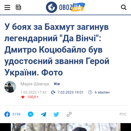
У боях за Бахмут загинув
легендарний "Да Вінчі":
Дмитро Коцюбайло був
удостоєний звання Герой
України. Фото
Марія Шевчук
War
7.03.2023 17:43
7.03.2023 19:01
6 хвилин
100,9 т.
3159
РУС