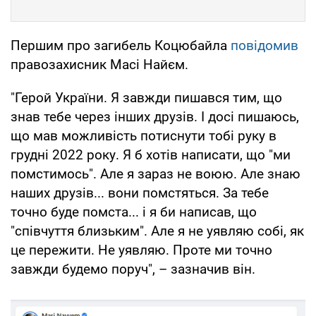
Першим про загибель Коцюбайла
повідомив
правозахисник Масі Найєм.
"Герой України. Я завжди пишався тим, що
знав тебе через інших друзів. І досі пишаюсь,
що мав можливість потиснути тобі руку в
грудні 2022 року. Я б хотів написати, що "ми
помстимось". Але я зараз не воюю. Але знаю
наших друзів... вони помстяться. За тебе
точно буде помста... і я би написав, що
"співчуття близьким". Але я не уявляю собі, як
це пережити. Не уявляю. Проте ми точно
завжди будемо поруч", – зазначив він.