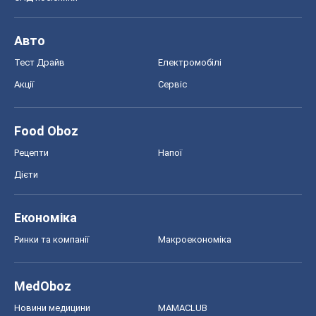
Рецепти
Напої
Дієти
Економіка
Ринки та компанії
Макроекономіка
MedOboz
Новини медицини
MAMACLUB
Шоу
Афіша
Плітки
Краса
Мода
Жіночий журнал