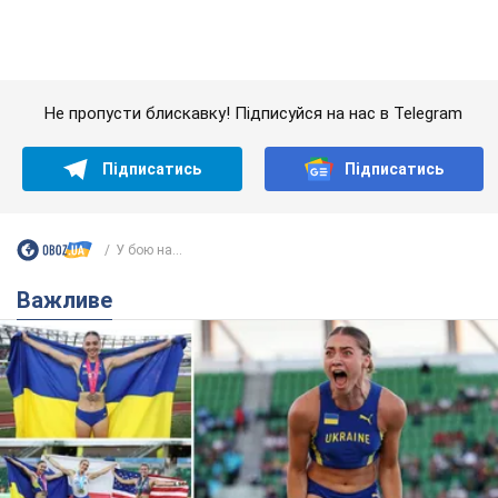
У бою на...
Важливе
Красуня зі Львова з рекордом виграла
історичну медаль для України на чемпіонаті
світу з легкої атлетики U20. Відео
Наша співвітчизниця блискуче виступила в Орегоні
8 часов назад
39,4 т.