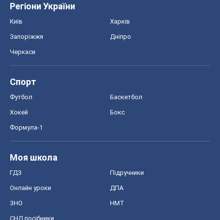
Хокей
Бокс
Формула-1
Моя школа
ГДЗ
Підручники
Онлайн уроки
ДПА
ЗНО
НМТ
СНД посібники
Авто
Тест Драйв
Електромобілі
Акції
Сервіс
Food Oboz