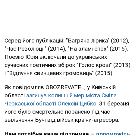
Серед його публікацій: "Багряна лірика" (2012),
"Час Революції" (2014), "На зламі епох" (2015).
Поезію Юрія включали до українських
сучасних поетичних збірок "Голос крові" (2013)
і "Відлуння свинцевих громовиць" (2015).
Як повідомляв OBOZREVATEL, у Київській
області
загинув колишній мер міста Сміла
Черкаської області Олексій Цибко
. 31 березня
його було смертельно поранено під час
звільнення Бучі від військ країни-агресора.
Нам потрібна ваша підтримка –
допоможіть