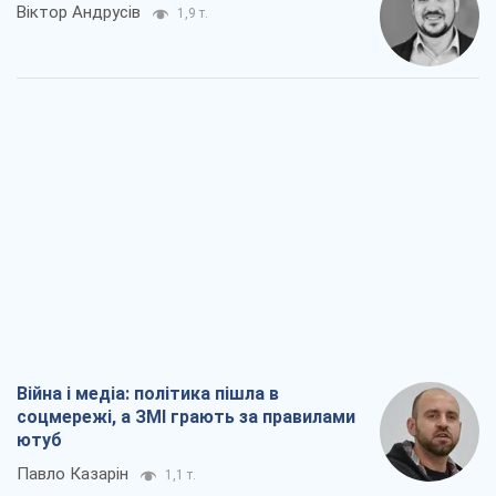
Війна і медіа: політика пішла в
соцмережі, а ЗМІ грають за правилами
ютуб
Павло Казарін
1,1 т.
У полоні власних міфів: як
Костянтинівка стала головною
ідеологічною пасткою для російських
окупантів
Дмитро Снєгирьов
3,3 т.
Рекрутинг: оновлений і, схоже,
корисний ворожий досвід, або