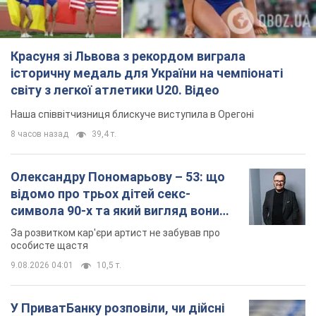
Олександру Пономарьову – 53: що
відомо про трьох дітей секс-
символа 90-х та який вигляд вони
мають
За розвитком кар'єри артист не забував про
особисте щастя
9.08.2026 04:01
10,5 т.
У ПриватБанку розповіли, чи дійсні
долари 1996 року: чи приймають
обмінники та банки такі купюри
Що робити, якщо банки та обмінні пункти не
приймають старі долари
9.08.2026 02:20
91,8 т.