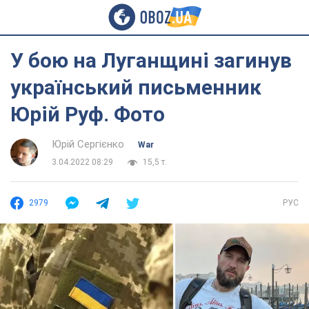
У бою на Луганщині загинув
український письменник
Юрій Руф. Фото
Юрій Сергієнко
War
3.04.2022 08:29
15,5 т.
2979
РУС