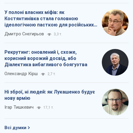
Діалектика вибагливого боягузтва
Олександр Кірш
2,7 т.
Ні зброї, ні людей: як Лукашенко будує
нову армію
Ігар Тишкевич
17,1 т.
Всі думки
Про компанію
Команда
Правова інформація
Політика конфіденційності
Реклама на сайті
Документи