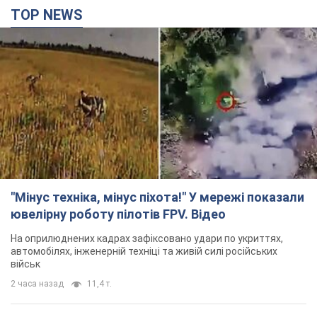
"Мінус техніка, мінус піхота!" У мережі показали
ювелірну роботу пілотів FPV. Відео
На оприлюднених кадрах зафіксовано удари по укриттях,
автомобілях, інженерній техніці та живій силі російських
військ
2 часа назад
11,4 т.
Армія РФ знищила підприємство Kromberg &
Schubert у Житомирі. Фото
Коли поновить роботу підприємство, наразі невідомо
2 часа назад
9,8 т.
Києво-Печерську лавру закриють 80-метровим
"монстром"? Чому влада Києва відмовилась