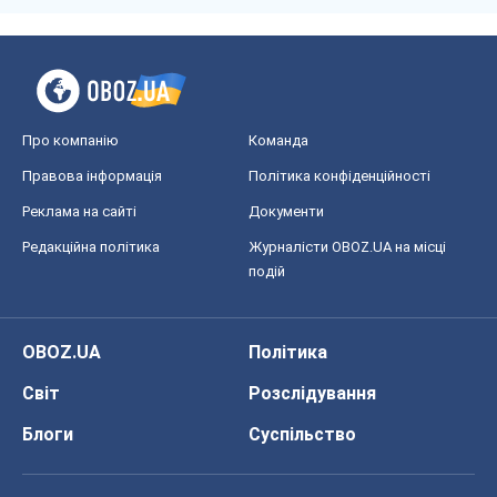
Редакційна політика
Журналісти OBOZ.UA на місці
подій
OBOZ.UA
Політика
Світ
Розслідування
Блоги
Суспільство
Регіони України
Київ
Харків
Запоріжжя
Дніпро
Черкаси
Спорт
Футбол
Баскетбол