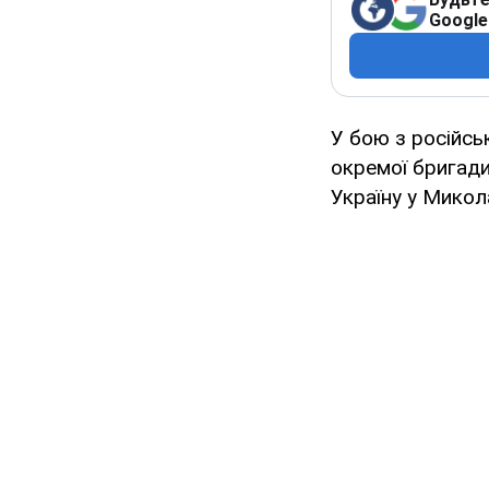
Google
У бою з російсь
окремої бригади
Україну у Микола