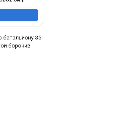
о батальйону 35
рой боронив