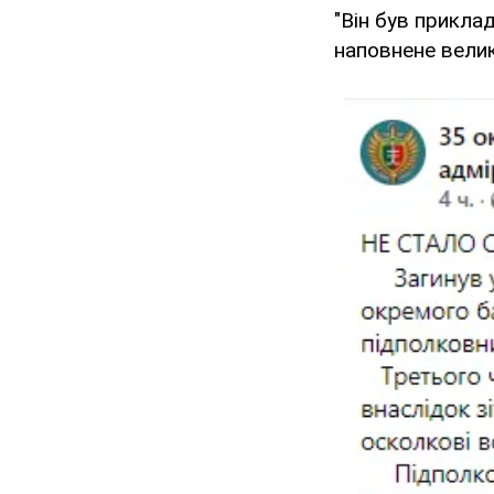
"Він був прикла
наповнене велик