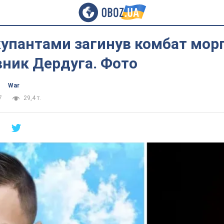
купантами загинув комбат морп
вник Дердуга. Фото
War
7
29,4 т.