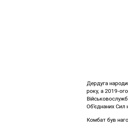
Дердуга народив
року, а 2019-ог
Військовослужбо
Об’єднаних Сил н
Комбат був наго