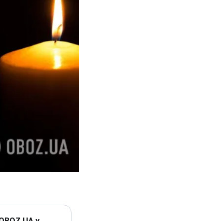
 OBOZ.UA у