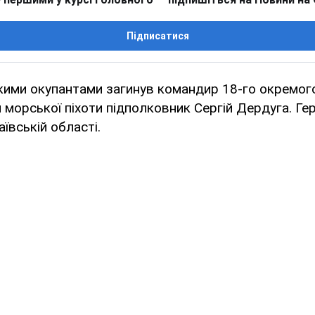
Підписатися
кими окупантами загинув командир 18-го окремог
 морської піхоти підполковник Сергій Дердуга. Ге
ївській області.