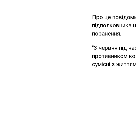
Про це повідоми
підполковника н
поранення.
"3 червня під ч
противником ком
сумісні з життям