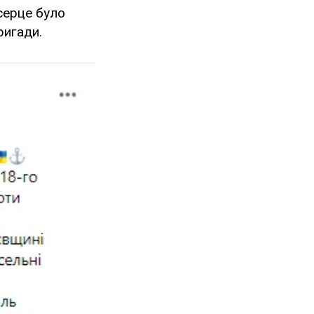
 серце було
ригади.