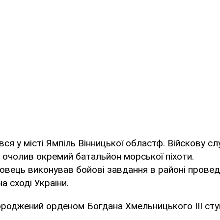
ся у місті Ямпіль Вінницької областф. Війскову сл
о очолив окремий батальйон морської піхоти.
вець виконував бойові завдання в районі провед
а сході України.
роджений орденом Богдана Хмельницького IIІ сту