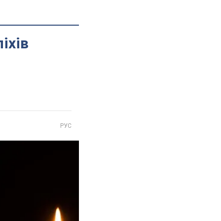
іхів
РУС