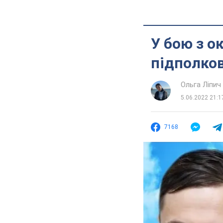
У бою з о
підполко
Ольга Ліпич
5.06.2022 21:1
7168