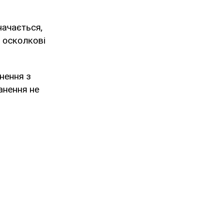
начається,
і осколкові
кнення з
анення не