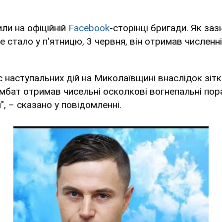
ли на офіційній
Facebook
-сторінці бригади. Як заз
е стало у п'ятницю, 3 червня, він отримав численн
ас наступальних дій на Миколаївщині внаслідок зіт
бат отримав чисельні осколкові вогнепальні пор
", – сказано у повідомленні.