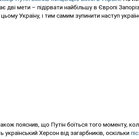
є дві мети – підірвати найбільшу в Європі Запорі
цьому Україну, і тим самим зупинити наступ українс
акож пояснив, що Путін боїться того моменту, кол
ть український Херсон від загарбників, оскільки
пі