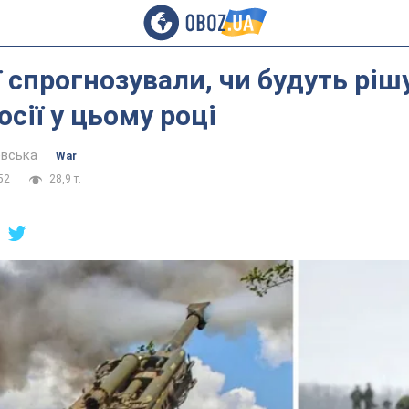
ї спрогнозували, чи будуть рішу
осії у цьому році
евська
War
52
28,9 т.