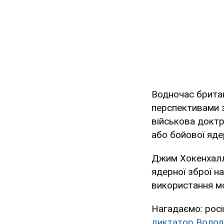
Водночас брита
перспективами з
військова доктр
або бойової яде
Джим Хокенхалл
ядерної зброї н
використання мо
Нагадаємо: росі
диктатор Володи