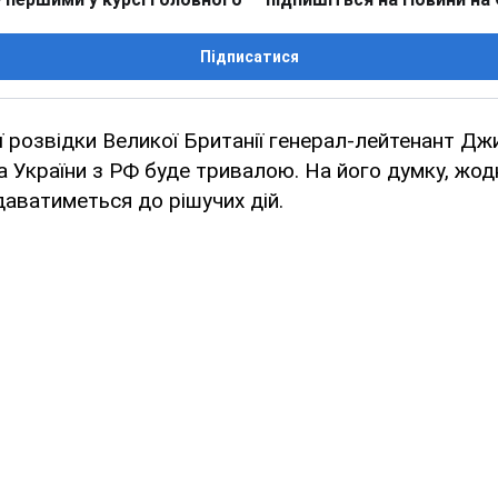
Підписатися
ї розвідки Великої Британії генерал-лейтенант Д
а України з РФ буде тривалою. На його думку, жодн
даватиметься до рішучих дій.