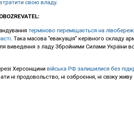
втратити свою владу
.
 OBOZREVATEL:
мандування
терміново переміщається на лівобереж
асті
. Така масова "евакуація" керівного складу ар
ля виведення з ладу Збройними Силами України вс
ерезі Херсонщини
війська РФ залишилися без підк
ти ні продовольство, ні озброєння, ні свіжу живу 