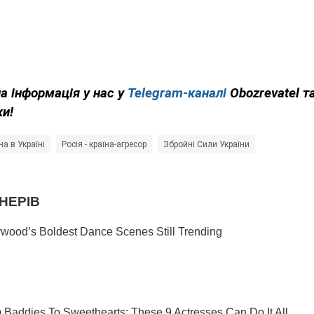
на інформація у нас у
Telegram-каналі
Obozrevatel т
ки!
на в Україні
Росія - країна-агресор
Збройні Сили України