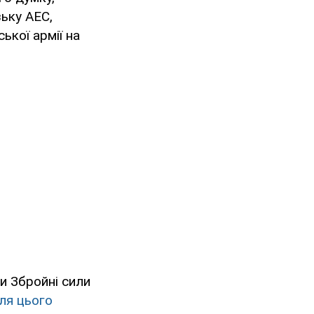
зьку АЕС,
ької армії на
и Збройні сили
сля цього