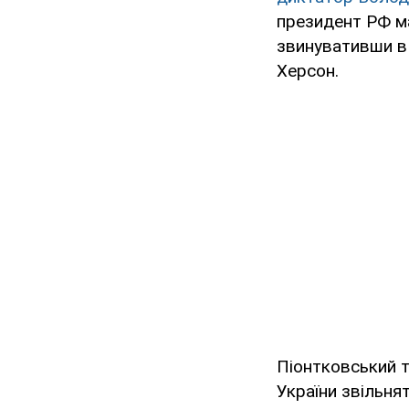
президент РФ ма
звинувативши в 
Херсон.
Піонтковський т
України звільня