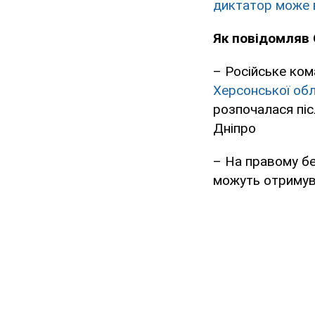
диктатор може 
Як повідомляв
– Російське ко
Херсонської обл
розпочалася піс
Дніпро
– На правому б
можуть отримува