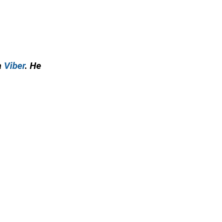
а
Viber
. Не