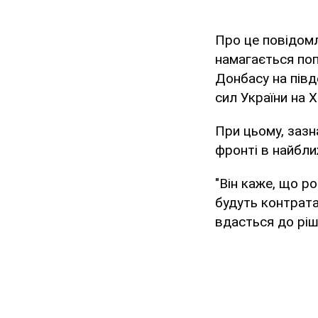
Про це повідом
намагається поп
Донбасу на півд
сил України на 
При цьому, зазн
фронті в найближ
"Він каже, що р
будуть контратак
вдасться до рішу