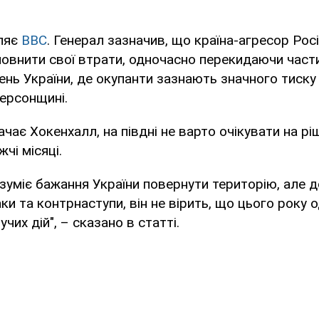
ляє
BBC
. Генерал зазначив, що країна-агресор Рос
овнити свої втрати, одночасно перекидаючи части
ень України, де окупанти зазнають значного тиску
Херсонщині.
ачає Хокенхалл, на півдні не варто очікувати на рі
чі місяці.
озуміє бажання України повернути територію, але д
и та контрнаступи, він не вірить, що цього року о
чих дій", – сказано в статті.