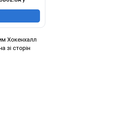
жим Хокенхалл
а зі сторін