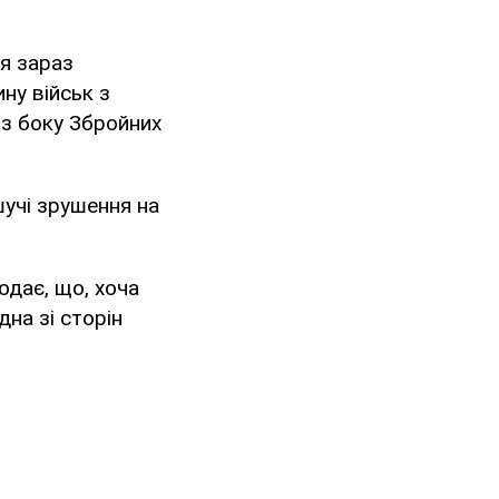
ія зараз
ну військ з
 з боку Збройних
шучі зрушення на
одає, що, хоча
дна зі сторін