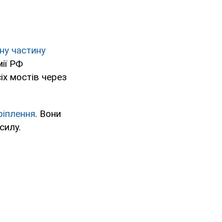
ну частину
мії РФ
іх мостів через
ріплення
. Вони
силу.