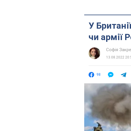
У Британі
чи армії Р
Софія Закр
13.08.2022 20:
98