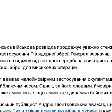
нська військова розвідка продовжує уважно стеж
астосування РФ ядерної зброї. Генерал зазначив,
ина на відміну від західної передбачає використан
рної зброї для військових операцій.
 вважає малоймовірним застосування окупантами
айближчим часом. Однак, за його словами, ймовірніс
же змінитись, якщо зміниться динаміка бойових д
йський публіцист Андрій Піонтковський вважає, 
мир Путін змінив концепцію війни в Україні
. На йо