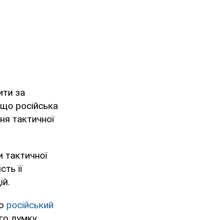
ити за
 що російська
ня тактичної
 тактичної
ть її
ій.
що
російський
го думку,