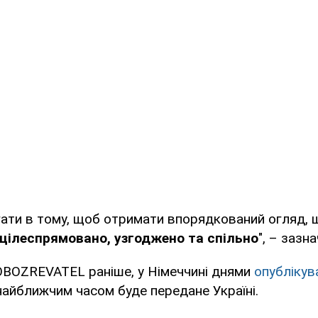
гати в тому, щоб отримати впорядкований огляд,
 цілеспрямовано, узгоджено та спільно
", – зазн
OBOZREVATEL раніше, у Німеччині днями
опублікув
найближчим часом буде передане Україні.