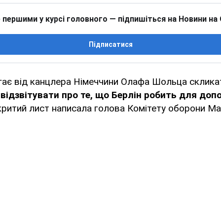
 першими у курсі головного — підпишіться на Новини на
Підписатися
гає від канцлера Німеччини Олафа Шольца склика
відзвітувати про те, що Берлін робить для доп
критий лист написала голова Комітету оборони Ма