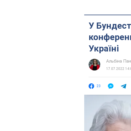
У Бундес
конференц
Україні
Альбіна Па
17.07.2022 14:
23