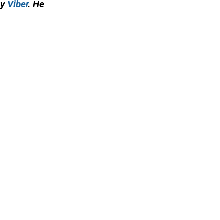
 у
Viber
. Не