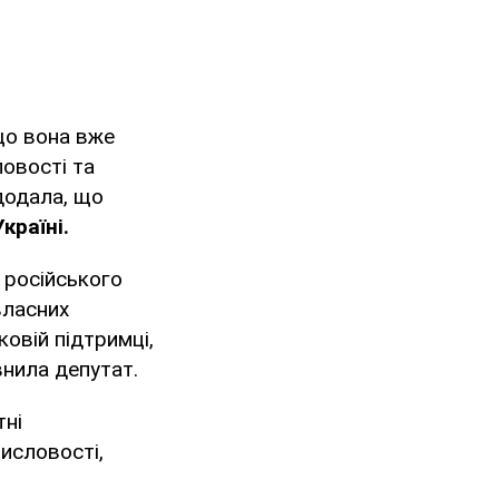
 що вона вже
овості та
додала, що
країні.
 російського
власних
ковій підтримці,
внила депутат.
тні
исловості,