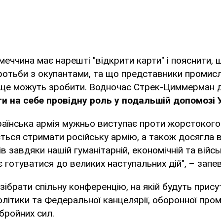
імеччина має нарешті "відкрити карти" і пояснити,
ротьби з окупантами, та що представники промисл
и ще можуть зробити. Водночас Стрек-Циммерман 
и на себе провідну роль у подальшій допомозі У
країнська армія мужньо виступає проти жорстокого
ється стримати російську армію, а також досягла 
ів завдяки нашій гуманітарній, економічній та війсь
 готуватися до великих наступальних дій", – запе
зібрати спільну конференцію, на якій будуть прису
літики та Федеральної канцелярії, оборонної пром
бройних сил.