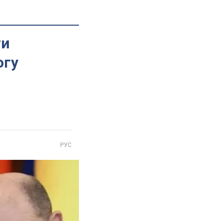
ти
огу
РУС