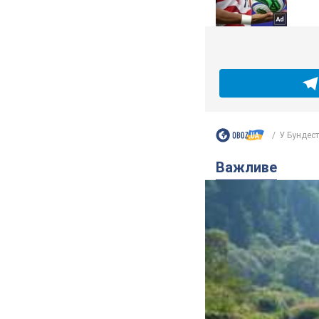
У Бундест
Важливе