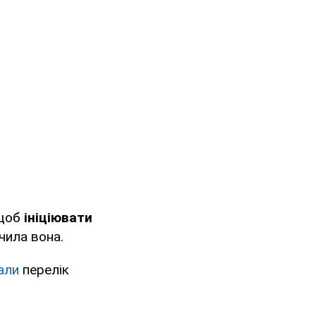
 щоб
ініціювати
ачила вона.
али
перелік