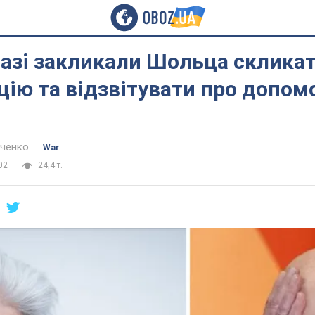
тазі закликали Шольца склика
ію та відзвітувати про допом
нченко
War
02
24,4 т.