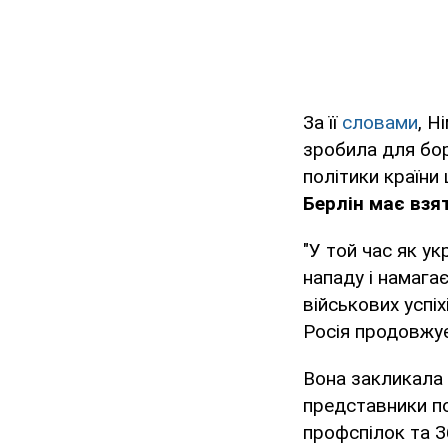
За її
словами
, Н
зробила для бо
політики країн
Берлін має взят
"У той час як у
нападу і намага
військових успіх
Росія продовжує
Вона закликала 
представники по
профспілок та З