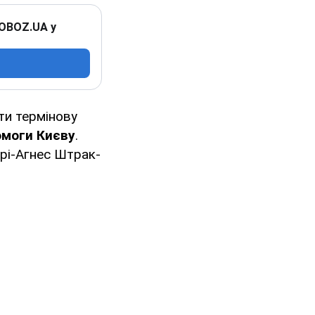
 OBOZ.UA у
ти термінову
омоги Києву
.
рі-Агнес Штрак-