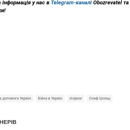
 інформація у нас в
Telegram-каналі
Obozrevatel та
ки!
а допомога Україні
Війна в Україні
stopwar
Олаф Шольц