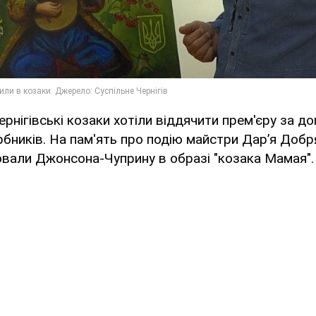
ернігівські козаки хотіли віддячити прем'єру за до
арбників. На пам'ять про подію майстри Дар’я Доб
вали Джонсона-Чуприну в образі "козака Мамая".