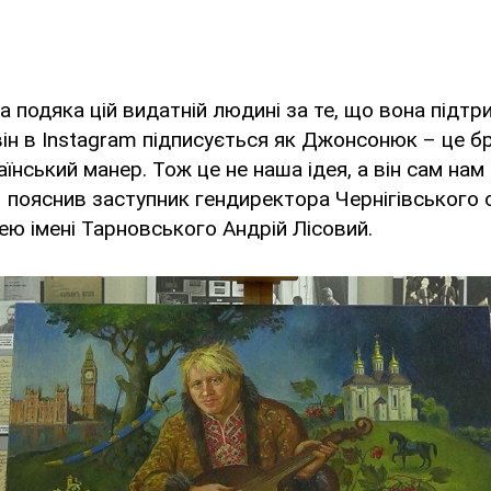
а подяка цій видатній людині за те, що вона підтр
 він в Instagram підписується як Джонсонюк – це б
їнський манер. Тож це не наша ідея, а він сам нам
– пояснив заступник гендиректора Чернігівського
ею імені Тарновського Андрій Лісовий.