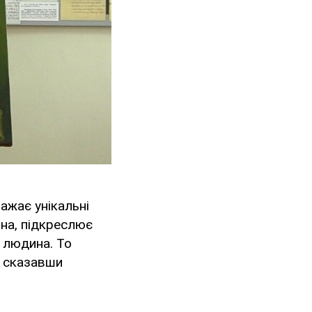
ажає унікальні
ьна, підкреслює
 людина. То
, сказавши