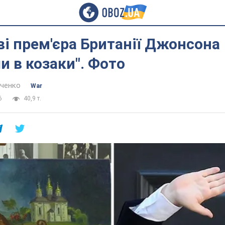
ві прем'єра Британії Джонсона
и в козаки". Фото
нченко
War
6
40,9 т.