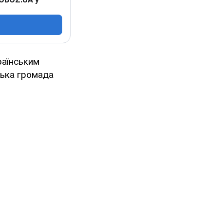
раїнським
ська громада