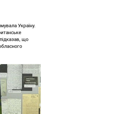
имувала Україну.
ританське
 підказав, що
 обласного