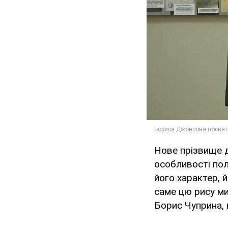
Нове прізвище д
особливості полі
його характер, 
саме цю рису ми
Борис Чуприна, в