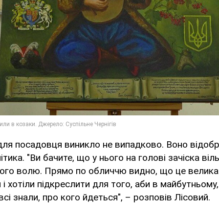
ля посадовця виникло не випадково. Воно відобр
тика. "Ви бачите, що у нього на голові зачіска віл
його волю. Прямо по обличчю видно, що це велика
 і хотіли підкреслити для того, аби в майбутньому
сі знали, про кого йдеться", – розповів Лісовий.