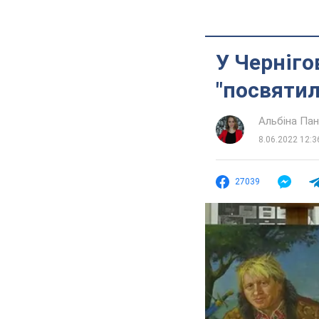
У Черніго
"посвятил
Альбіна Па
8.06.2022 12:3
27039