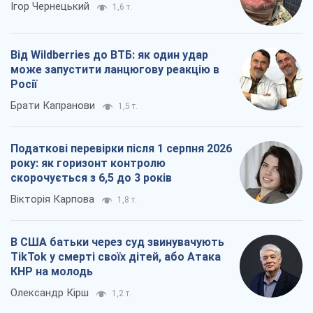
Ігор Чернецький
1,6 т.
Від Wildberries до ВТБ: як один удар
може запустити ланцюгову реакцію в
Росії
Брати Капранови
1,5 т.
Податкові перевірки після 1 серпня 2026
року: як горизонт контролю
скорочується з 6,5 до 3 років
Вікторія Карпова
1,8 т.
В США батьки через суд звинувачують
TikTok у смерті своїх дітей, або Атака
КНР на молодь
Олександр Кірш
1,2 т.