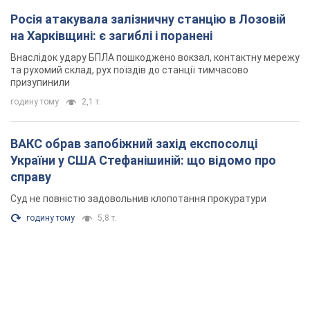
Росія атакувала залізничну станцію в Лозовій
на Харківщині: є загиблі і поранені
Внаслідок удару БПЛА пошкоджено вокзал, контактну мережу
та рухомий склад, рух поїздів до станції тимчасово
призупинили
годину тому
2,1 т.
ВАКС обрав запобіжний захід експосолці
України у США Стефанішиній: що відомо про
справу
Суд не повністю задовольнив клопотання прокуратури
годину тому
5,8 т.