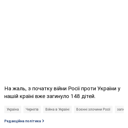
На жаль, з початку війни Росії проти України у
нашій країні вже загинуло 148 дітей.
Україна
Чернігів
Війна в Україні
Воєнні злочини Росії
загину
Редакційна політика