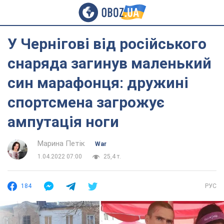
У Чернігові від російського
снаряда загинув маленький
син марафонця: дружині
спортсмена загрожує
ампутація ноги
Марина Петік
War
1.04.2022 07:00
25,4 т.
184
РУС