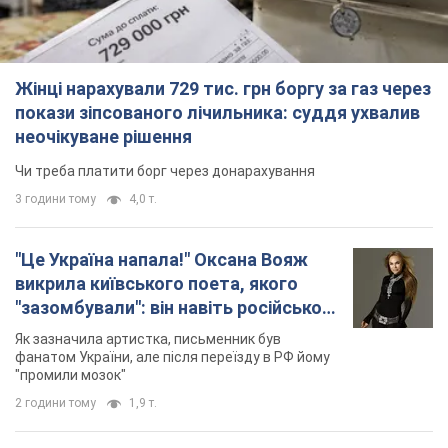
Жінці нарахували 729 тис. грн боргу за газ через
покази зіпсованого лічильника: суддя ухвалив
неочікуване рішення
Чи треба платити борг через донарахування
3 години тому
4,0 т.
"Це Україна напала!" Оксана Вояж
викрила київського поета, якого
"зазомбували": він навіть російської
не знав, а тепер хоче геноциду
Як зазначила артистка, письменник був
українців
фанатом України, але після переїзду в РФ йому
"промили мозок"
2 години тому
1,9 т.