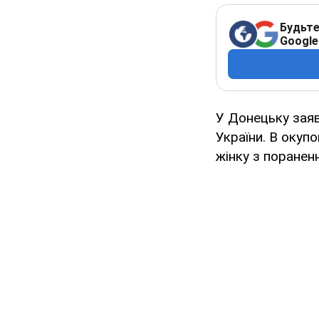
Будьте
Google
У Донецьку заяв
України. В окуп
жінку з поранен