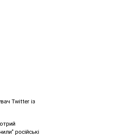
ач Twitter із
котрий
нили" російські