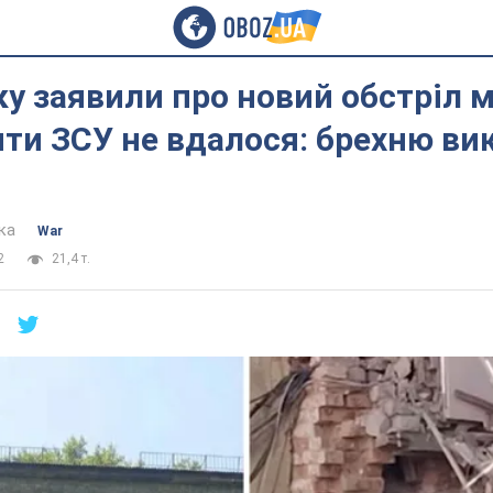
у заявили про новий обстріл м
ти ЗСУ не вдалося: брехню ви
ка
War
2
21,4 т.