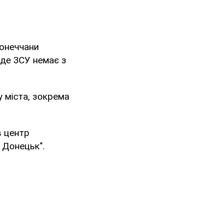
донеччани
 де ЗСУ немає з
 міста, зокрема
в центр
 Донецьк".