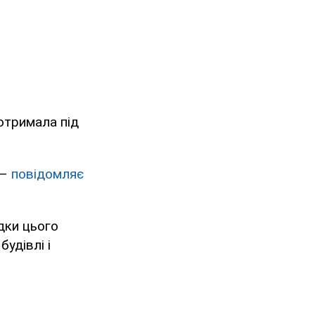
отримала під
 –
повідомляє
дки цього
будівлі і