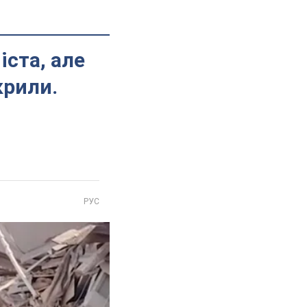
іста, але
крили.
РУС