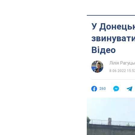
У Донецьк
звинувати
Відео
Лілія Рагуць
8.06.2022 15:5
260