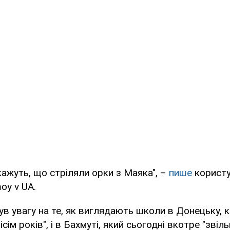
кажуть, що стріляли орки з Маяка", –
пише
користув
oy v UA.
ув увагу на те, як виглядають школи в Донецьку, 
сім років", і в Бахмуті, який сьогодні вкотре "звіль