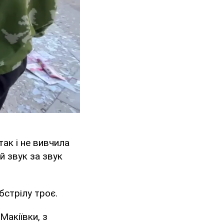
так і не вивчила
й звук за звук
бстрілу троє.
Макіївки, з