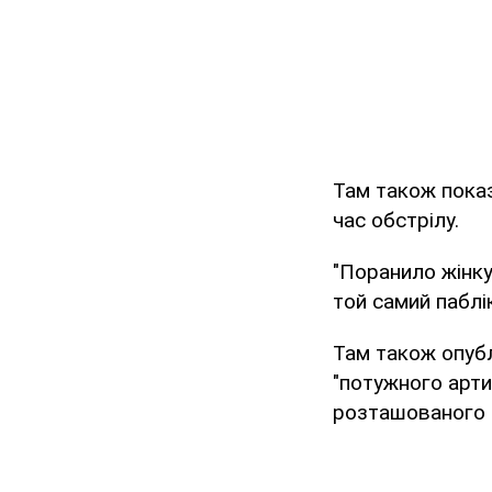
Там також показ
час обстрілу.
"Поранило жінку
той самий паблік
Там також опубл
"потужного артил
розташованого п