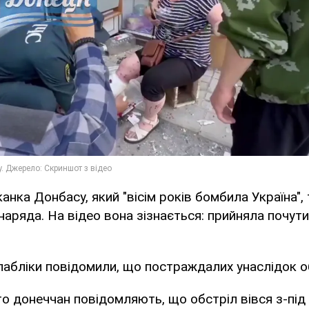
нка Донбасу, який "вісім років бомбила Україна", 
наряда. На відео вона зізнається: прийняла почути
 пабліки повідомили, що постраждалих унаслідок о
о донеччан повідомляють, що обстріл вівся з-під 