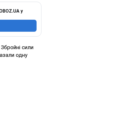
 OBOZ.UA у
 Збройні сили
казали одну