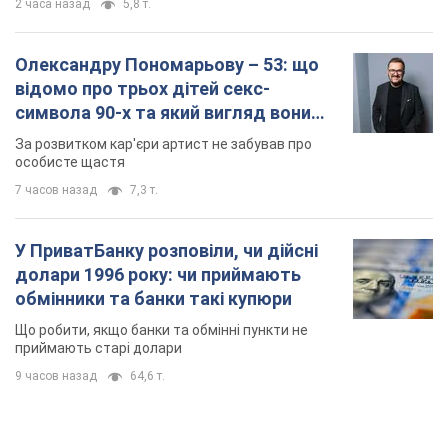
2 часа назад
5,8 т.
Олександру Пономарьову – 53: що
відомо про трьох дітей секс-
символа 90-х та який вигляд вони
мають
За розвитком кар'єри артист не забував про
особисте щастя
7 часов назад
7,3 т.
У ПриватБанку розповіли, чи дійсні
долари 1996 року: чи приймають
обмінники та банки такі купюри
Що робити, якщо банки та обмінні пункти не
приймають старі долари
9 часов назад
64,6 т.