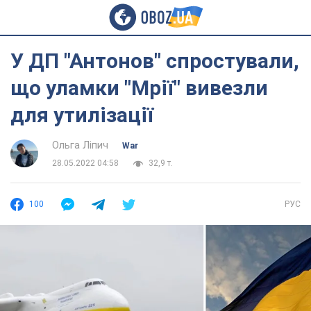
У ДП "Антонов" спростували,
що уламки "Мрії" вивезли
для утилізації
Ольга Ліпич
War
28.05.2022 04:58
32,9 т.
100
РУС