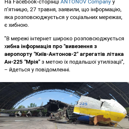
На Facebook-сторінці
ANTONOV Company
у
п'ятницю, 27 травня, заявили, що інформацію,
яка розповсюджується у соціальних мережах,
є хибною.
"В мережі інтернет широко розповсюджується
х
ибна інформація про "вивезення з
аеропорту "Київ-Антонов-2" агрегатів літака
Ан-225 "Мрія"
з метою їх подальшої утилізації",
– йдеться у повідомленні.