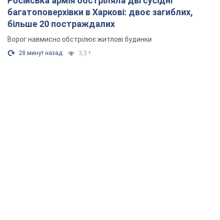
Російська армія обстріляла дві сусідні
багатоповерхівки в Харкові: двоє загиблих,
більше 20 постраждалих
Ворог навмисно обстрілює житлові будинки
28 минут назад
3,3 т.