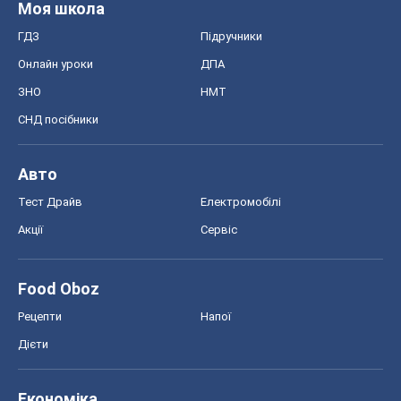
Моя школа
ГДЗ
Підручники
Онлайн уроки
ДПА
ЗНО
НМТ
СНД посібники
Авто
Тест Драйв
Електромобілі
Акції
Сервіс
Food Oboz
Рецепти
Напої
Дієти
Економіка