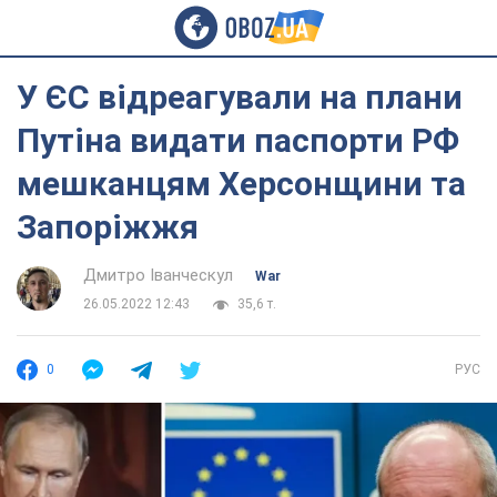
У ЄС відреагували на плани
Путіна видати паспорти РФ
мешканцям Херсонщини та
Запоріжжя
Дмитро Іванческул
War
26.05.2022 12:43
35,6 т.
0
РУС