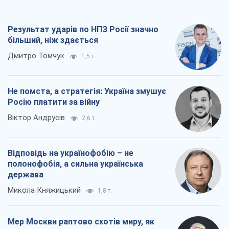
Результат ударів по НПЗ Росії значно
більший, ніж здається
Дмитро Томчук
1,5 т.
Не помста, а стратегія: Україна змушує
Росію платити за війну
Віктор Андрусів
2,6 т.
Відповідь на українофобію – не
полонофобія, а сильна українська
держава
Микола Княжицький
1,8 т.
Мер Москви раптово схотів миру, як