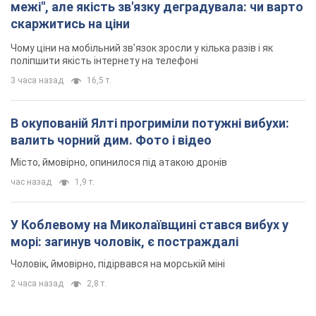
межі", але якість зв'язку деградувала: чи варто
скаржитись на ціни
Чому ціни на мобільний зв'язок зросли у кілька разів і як
поліпшити якість інтернету на телефоні
3 часа назад
16,5 т.
В окупованій Ялті прогриміли потужні вибухи:
валить чорний дим. Фото і відео
Місто, ймовірно, опинилося під атакою дронів
час назад
1,9 т.
У Коблевому на Миколаївщині стався вибух у
морі: загинув чоловік, є постраждалі
Чоловік, ймовірно, підірвався на морській міні
2 часа назад
2,8 т.